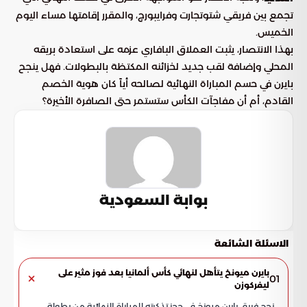
تجمع بين فريقي شتوتجارت وفرايبورج، والمقرر إقامتها مساء اليوم
الخميس.
بهذا الانتصار، يثبت العملاق البافاري عزمه على استعادة بريقه
المحلي وإضافة لقب جديد لخزائنه المكتظة بالبطولات. فهل ينجح
بايرن في حسم المباراة النهائية لصالحه أياً كان هوية الخصم
القادم، أم أن مفاجآت الكأس ستستمر حتى الصافرة الأخيرة؟
بوابة السعودية
الاسئلة الشائعة
بايرن ميونخ يتأهل لنهائي كأس ألمانيا بعد فوز مثير على
01
ليفركوزن
نجح فريق بايرن ميونخ في حجز تذكرته للمباراة النهائية من بطولة