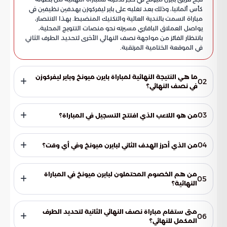
كأس ألمانيا، وذلك بعد تغلبه على باير ليفركوزن بهدفين نظيفين في
مباراة اتسمت بالندية العالية والتكتيك المنضبط. بهذا الانتصار،
يواصل العملاق البافاري مسيرته نحو منصات التتويج المحلية،
بانتظار الفائز من مواجهة نصف النهائي الأخرى لتحديد الطرف الثاني
في الموقعة الختامية المرتقبة.
ما هي النتيجة النهائية لمباراة بايرن ميونخ وباير ليفركوزن
02
في نصف النهائي؟
انتهت المباراة بفوز فريق بايرن ميونخ على منافسه باير ليفركوزن
بنتيجة هدفين دون رد، مما منح الفريق البافاري بطاقة العبور
03
من هو اللاعب الذي افتتح التسجيل في المباراة؟
الرسمية إلى المحطة الأخيرة من البطولة.
نجح المهاجم الإنجليزي هاري كين في افتتاح التسجيل لصالح بايرن
ميونخ، حيث منح فريقه الأسبقية الميدانية والسيطرة على مجريات
04
من الذي أحرز الهدف الثاني لبايرن ميونخ وفي أي وقت؟
اللعب منذ وقت مبكر.
أكد اللاعب الكولومبي لويس دياز فوز بايرن ميونخ بإحراز الهدف الثاني
في الوقت بدل الضائع من الشوط الثاني، لينهي آمال خصمه تماماً
من هم الخصوم المحتملون لبايرن ميونخ في المباراة
05
في العودة للمنافسة.
النهائية؟
ينتظر بايرن ميونخ الفائز من المواجهة الثانية في نصف النهائي،
والتي تجمع بين فريقي شتوتجارت وفرايبورج، لتحديد هوية المنافس
متى ستقام مباراة نصف النهائي الثانية لتحديد الطرف
06
في اللقاء الختامي.
المكمل للنهائي؟