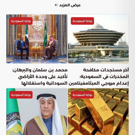
بوابة السعودية
بوابة السعودية
جامعة نجران تعلن فتح باب القبول لمنح
داخلية وخارجية للطلبة الدوليين
بوابة السعودية
أعجبني
(
0
)
شارك
دقائق القراءة
5
دقيقة
الأحد, 26 أبريل
نشر: