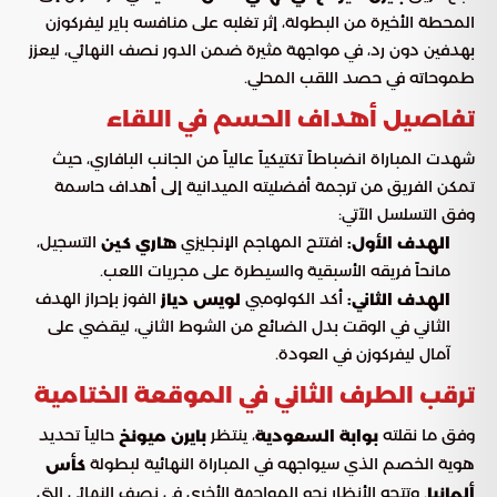
المحطة الأخيرة من البطولة، إثر تغلبه على منافسه باير ليفركوزن
بهدفين دون رد، في مواجهة مثيرة ضمن الدور نصف النهائي، ليعزز
طموحاته في حصد اللقب المحلي.
تفاصيل أهداف الحسم في اللقاء
شهدت المباراة انضباطاً تكتيكياً عالياً من الجانب البافاري، حيث
تمكن الفريق من ترجمة أفضليته الميدانية إلى أهداف حاسمة
وفق التسلسل الآتي:
افتتح المهاجم الإنجليزي
التسجيل،
الهدف الأول:
هاري كين
مانحاً فريقه الأسبقية والسيطرة على مجريات اللعب.
أكد الكولومبي
الفوز بإحراز الهدف
الهدف الثاني:
لويس دياز
الثاني في الوقت بدل الضائع من الشوط الثاني، ليقضي على
آمال ليفركوزن في العودة.
ترقب الطرف الثاني في الموقعة الختامية
وفق ما نقلته
، ينتظر
حالياً تحديد
بوابة السعودية
بايرن ميونخ
هوية الخصم الذي سيواجهه في المباراة النهائية لبطولة
كأس
. وتتجه الأنظار نحو المواجهة الأخرى في نصف النهائي التي
ألمانيا