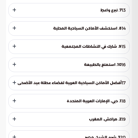
استغل الفرصة لأداء الصلوات في المساجد وحضور الخطب
الدينية، فقد يكون هناك أيضاً فعاليات دينية تُنظم في بعض
13
7. تبرع واعطِ
المساجد.
قد يكون العيد فرصة للتبرع للفقراء والمحتاجين؛ لذلك تذكر أهمية
العطاء في هذه الأيام.
14
8. استكشف الأماكن السياحية المحلية
إذا كنت مهتماً بالسفر، قم بزيارة الأماكن السياحية المحلية
واستكشاف ثقافة وتراث بلدك.
15
9. شارك في النشاطات المجتمعية
ابحث عن النشاطات المجتمعية المقامة بمناسبة العيد وشارك
فيها؛ فقد تستمتع بشكل خاص بالمشاركة في الفعاليات والألعاب
16
10. استمتع بالطبيعة
التي تنظمها المجتمعات المحلية.
قم بالخروج واستمتع بالطبيعة والهواء النقي، وقد تقوم بنزهات
في الحدائق أو الغابات وتستمتع بتجديد الطاقة الإيجابية. إقرأ أيضاً:
17
أفضل الأماكن السياحية العربية لقضاء عطلة عيد الأضحى
سنن الأضحية في عيد الأضحى وطريقة تقسيمها
عندما يتعلق الأمر بقضاء عطلة عيد الأضحى في الدول العربية،
فهناك العديد من الأماكن السياحية الرائعة التي يمكنك اختيارها، لذا
18
1. دبي، الإمارات العربية المتحدة
إليك بعض الأماكن التي يمكن أن تكون محطة جيدة لقضاء عطلة
العيد:
تعد دبي وجهة سياحية رائعة لقضاء عطلة العيد؛ لذا يمكنك
استكشاف أبراجها المذهلة، والتمتع بتجربة ركوب الجمال في
19
2. مراكش، المغرب
الصحراء، والتسوق في الأسواق التقليدية، وزيارة الحدائق
والمتنزهات المذهلة.
تعد مراكش واحدة من أجمل المدن العربية التاريخية، وتوفر تجربة
ثقافية وتراثية مميزة؛ لذا يمكنك زيارة السوق التقليدي جامع الفناء
20
3. شرم الشيخ، مصر