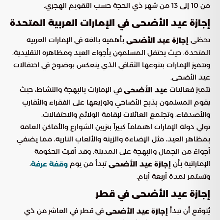
من 10 إلى 13 من شهر ذي الحجة حسب التقويم الهجري.
إجازة عيد الأضحى في الإمارات العربية المتحدة
تحظى
بأهمية بالغة في الإمارات العربية
إجازة عيد الأضحى
المتحدة، حيث يحتفل المسلمون بأجواء العيد ومظاهره التقليدية،
وتتميز الإمارات بتنوعها الثقافي الذي ينعكس بوضوح في احتفالات
عيد الأضحى.
تتميز فعاليات
في الإمارات بالبهجة والنشاط، حيث
عيد الأضحى
يقوم المسلمون بذبح الأضاحي وتوزيعها على الفقراء والأقارب
والأصدقاء، وتجتمع العائلات لإقامة الولائم والاحتفالات.
تولي دولة الإمارات اهتماماً كبيراً بتزيين الشوارع والأماكن العامة
بمظاهر العيد، مثل الإضاءة والزينة والألعاب النارية، مما يضفي
أجواءً من الجمال والبهجة على المدينة. وقد أقرت الحكومة
الإماراتية بأن
تبدأ من يوم
،
إجازة عيد الأضحى
وقفة عرفة
وتستمر لمدة أربعة أيام.
إجازة عيد الأضحى في قطر
يُتوقع أن تبدأ
في قطر في العاشر من ذي
إجازة عيد الأضحى