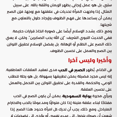
سلبي، بل هو عمل إيجابي يظهر الإيمان والثقة بالله. على سبيل
المثال، إذا واجهت المرأة تحديات في علاقتها مع زوجها، فإن الصبر
يمكن أن يساعدها على فهم الظروف وإيجاد حلول بالتعاون مع
شريكها.
ومع ذلك، يشدد الإسلام أيضًا على ضرورة اتخاذ قرارات حكيمة.
ففي الحديث النبوي الشريف: “إن الله يحب الصابرين”. ولكن، لا يعني
ذلك الصبر على الظلم أو الإهانة. بل يفضل الإسلام تحقيق التوازن
بين الصبر والعمل على تحسين الظروف.
وأخيرا وليس آخرا
في الختام، يُظهر
مدى تعقيد العلاقات العاطفية.
الصبر في الحب
إنه ليس مجرد فضيلة يمكن تطبيقها بسهولة، بل هو رحلة تتطلب
الوعي، والحكمة، والقدرة على تحقيق التوازن بين التحمل والعمل
على تحسين العلاقة.
وبرأي محررة
، يمكن أن يكون الصبر في الحب
بوابة السعودية
مفتاحًا لبناء علاقة متينة إذا كان متوازنًا ومدعومًا بالحب والاحترام
المتبادل. ومع ذلك، يجب أن تدرك كل امرأة حدود هذا الصبر. إذا
شعرتِ أن صبركِ يتحول إلى عبء نفسي أو يؤدي إلى تضحيات لا