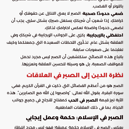
بالتوتر أو الغضب.
: الصبر لا يعني التنازل عن حقوقكِ أو
ضعي حدودًا صحية
كرامتكِ. إذا شعرتِ أن شريككِ يستغل صبركِ بشكل سلبي، يجب أن
تضعي حدودًا واضحة تعكس احترامكِ لذاتكِ.
: ركزي على الجوانب الإيجابية في شريككِ وفي
احتفظي بالإيجابية
العلاقة بشكل عام. تذكّري اللحظات السعيدة التي جمعتكما وكيف
تغلبتما على صعوبات سابقة.
باتباع هذه النصائح، ستكتشفين أن الصبر ليس مجرد تحمل
للمواقف الصعبة، بل هو وسيلة لتحسين العلاقة وتعزيزها.
نظرة الدين إلى الصبر في العلاقات
الصبر هو من أعظم الفضائل التي ذكرت في القرآن الكريم. ففي
سورة البقرة، يقول الله تعالى: “واصبروا إن الله مع الصابرين”. هذه
الآية تبرز قيمة
كمفتاح للنجاح في جميع جوانب
الصبر في الحب
الحياة، بما في ذلك العلاقات العاطفية.
الصبر في الإسلام: حكمة وعمل إيجابي
يعكس الصبر في الإسلام حكمة عميقة؛ فهو ليس مجرد انتظار