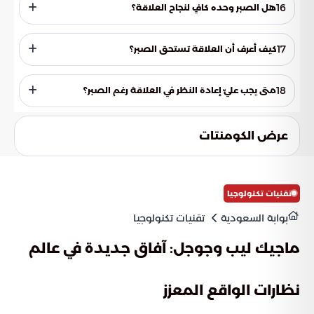
بطريقة بناءة، مما يعزز الصبر والتفاهم المتبادل.
16
هل الصبر وحده كافٍ لنجاح العلاقة؟
لا، الصبر يجب أن يكون مدعومًا بالحب والاحترام المتبادل، والعطاء
المتبادل بين الشريكين.
17
كيف أعرف أن العلاقة تستحق الصبر؟
العلاقة تستحق الصبر إذا كانت قائمة على الاحترام والتفاهم
المتبادل، والرغبة في حل المشاكل والنمو معًا.
18
متى يجب عليّ إعادة النظر في العلاقة رغم الصبر؟
عندما يتحول الصبر إلى عبء نفسي يؤثر على الصحة العقلية
والعاطفية، أو عندما يكون هناك استغلال مستمر وتجاهل للحقوق.
عرض الكومنتات
تقنيات تكنولوجيا
بوابة السعودية
تقنيات تكنولوجيا
ماجيك ليب وجوجل: آفاق جديدة في عالم
نظارات الواقع المعزز