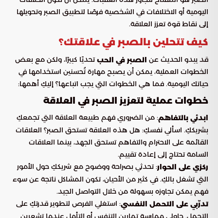
اليومية أو الاختلافات في الشخصية فرصًا لتطبيق الصبر وتحويلها
إلى نقاط قوة تعزز العلاقة.
كيف تتحلين بالصبر في علاقتك؟
قد يبدو الحديث عن
تحديًا كبيرًا، ولكن مع بعض
الصبر في الحب
الخطوات العملية، يمكن أن يصبح مهارة تُحسنين استخدامها في
حياتك اليومية. فما هي الخطوات التي يجب اتباعها؟ إليكِ أهمها:
خطوات عملية لتعزيز الصبر في العلاقة
: من الضروري فهم طبيعة العلاقة التي تجمعكِ
ابدئي بالتفاهم
بشريككِ. اسألي نفسكِ: هل هذه العلاقة تستحق الصبر؟ العلاقات
القائمة على الاحترام والتفاهم تستحق الجهد، بينما العلاقات
السامة تحتاج إلى إعادة تقييم.
: تحدثي بصراحة ووضوح مع شريككِ حول الأمور
ركزي على الحوار
التي تشغل بالكِ. في كثير من الأحيان، تكون المشاكل ناتجة عن سوء
فهم يمكن تجاوزه بسهولة من خلال التواصل الجيد.
: استغلي الفرص لتطوير قدرتكِ على
تدرّبي على التحمل النفسي
التحمل. حاولي ممارسة تمارين التنفس أو التأمل عندما تشعرين