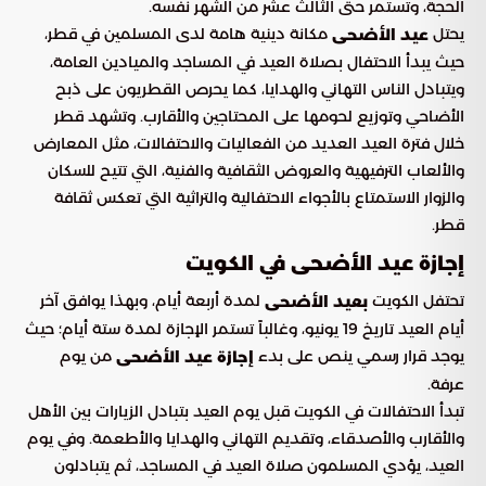
الحجة، وتستمر حتى الثالث عشر من الشهر نفسه.
يحتل
مكانة دينية هامة لدى المسلمين في قطر،
عيد الأضحى
حيث يبدأ الاحتفال بصلاة العيد في المساجد والميادين العامة،
ويتبادل الناس التهاني والهدايا، كما يحرص القطريون على ذبح
الأضاحي وتوزيع لحومها على المحتاجين والأقارب. وتشهد قطر
خلال فترة العيد العديد من الفعاليات والاحتفالات، مثل المعارض
والألعاب الترفيهية والعروض الثقافية والفنية، التي تتيح للسكان
والزوار الاستمتاع بالأجواء الاحتفالية والتراثية التي تعكس ثقافة
قطر.
إجازة عيد الأضحى في الكويت
تحتفل الكويت
لمدة أربعة أيام، وبهذا يوافق آخر
بعيد الأضحى
أيام العيد تاريخ 19 يونيو، وغالباً تستمر الإجازة لمدة ستة أيام؛ حيث
يوجد قرار رسمي ينص على بدء
من يوم
إجازة عيد الأضحى
عرفة.
تبدأ الاحتفالات في الكويت قبل يوم العيد بتبادل الزيارات بين الأهل
والأقارب والأصدقاء، وتقديم التهاني والهدايا والأطعمة. وفي يوم
العيد، يؤدي المسلمون صلاة العيد في المساجد، ثم يتبادلون