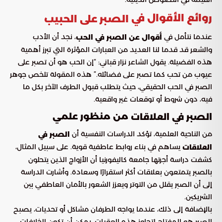
روائع الأقوال في
الصبر على الحبيب
عندما نتأمل في
، نجد أن الأدب
أقوال عن الصبر في الحب
والشعر قد قدما لنا العديد من العبارات المؤثرة التي تبرز أهمية
هذه الفضيلة. يقول الشاعر نزار قباني: “إن الحب هو أن تصبر على
عيوب من تحب كما تصبر على فضائله.” هذه المقولة تلخص جوهر
الصبر في الحب الحقيقي، حيث يتطلب قبول الطرف الآخر بكل ما
فيه، دون شروط أو توقعات غير واقعية.
من منظور علمي
الصبر في العلاقات
من الناحية العلمية، تؤكد الدراسات النفسية أن
الصبر في
يساهم في بناء روابط عاطفية قوية. على سبيل المثال،
العلاقات
كشفت دراسة أجرتها جامعة كاليفورنيا أن الأزواج الذين يتحلون
بالصبر يتمتعون بعلاقات أكثر استقرارًا وسعادة. وأشارت الدراسة
إلى أن الصبر يقلل من التوتر ويعزز الشعور بالأمان العاطفي بين
الشريكين.
بالإضافة إلى ذلك، عندما يواجه الطرفان مشاكل أو تحديات، يصبح
الصبر هو المفتاح لتجاوز هذه العقبات. يمكن أن تكون الخلافات