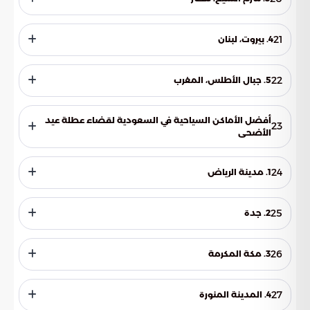
واستكشاف الأزقة الضيقة في المدينة القديمة، وزيارة الحدائق
الجميلة والمتاحف.
تعد شرم الشيخ واحدة من أجمل الوجهات السياحية في مصر؛ لذا
يمكنك قضاء وقت ممتع على الشواطئ الرملية البيضاء، والغوص
21
4. بيروت، لبنان
في الشعاب المرجانية الجميلة، واستكشاف الصحراء المحيطة
بالمنطقة.
تعد بيروت واحدة من أكثر المدن العربية حيوية ومثيرة للاهتمام؛
لذلك يمكنك التمتع بالمطاعم والمقاهي الرائعة، وزيارة الأماكن
22
5. جبال الأطلس، المغرب
التاريخية مثل الروم والحمر ومسجد الأمير تمراز، والتسوق في
الأسواق التقليدية.
إذا كنت تبحث عن مناظر طبيعية خلابة وتجربة مغامرة، فإن جبال
الأطلس في المغرب هي وجهة مثالية.
أفضل الأماكن السياحية في السعودية لقضاء عطلة عيد
23
الأضحى
تعد المملكة العربية السعودية وجهة سياحية متنوعة ومذهلة
لقضاء عطلة عيد الأضحى، فهناك العديد من الأماكن السياحية
24
1. مدينة الرياض
الرائعة التي يمكنك زيارتها، ومنها:
تضم العاصمة السعودية العديد من المعالم السياحية الشهيرة
مثل قصر متحف الفن الحديث، ومركز الملك عبد العزيز التاريخي.
25
2. جدة
تقع على ساحل البحر الأحمر وتعد واحدة من أهم المدن السياحية
في المملكة، وتوفر فرصاً لممارسة الغوص والاستمتاع بالشواطئ
26
3. مكة المكرمة
الجميلة وزيارة مدينة البحر.
تعد قلب العالم الإسلامي، حيث يتوافد الملايين من المسلمين
لأداء فريضة الحج في الأيام المقررة لعيد الأضحى.
27
4. المدينة المنورة