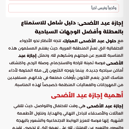
وأخيراً وليس آخراً
: دليل شامل للاستمتاع
إجازة عيد الأضحى
بالعطلة وأفضل الوجهات السياحية
مع
، تتجه الأنظار نحو الأجواء
حلول عيد الأضحى المبارك
الاحتفالية التي تعمّ المنطقة العربية، حيث يغتنم المسلمون هذه
المناسبة للتعبير عن فرحتهم وشكرهم لله. وتمثل
إجازة عيد
فرصة ثمينة للراحة والاستجمام، وصلة الرحم، واكتشاف
الأضحى
أماكن سياحية جديدة. بينما يتوجه الكثيرون إلى مكة المكرمة لأداء
مناسك الحج، ينعم الآخرون بأوقات ممتعة في بلدانهم، مستفيدين
من المهرجانات والفعاليات المنظمة خصيصاً لهذه المناسبة.
أهمية إجازة عيد الأضحى
هي وقت للاحتفال والتواصل، حيث تلتقي
إجازة عيد الأضحى
العائلات والأصدقاء لتبادل التهاني والهدايا، وتناول الأطعمة
الشهية. إنها فرصة لتعزيز الروابط الاجتماعية والشعور بالبهجة
والسرور، والتعبير عن الامتنان لله على نعمه التي لا تحصى. تقدم