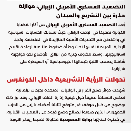
: موازنة
التصعيد العسكري الأمريكي الإيراني
حذرة بين التشريع والميدان
يُعد
من أكثر القضايا
التصعيد العسكري الأمريكي الإيراني
الدولية تعقيداً في الوقت الراهن، حيث تتشابك الحسابات السياسية
في واشنطن مع التحديات الأمنية المتزايدة في المنطقة. وتجد
الإدارة الأمريكية نفسها تحت وطأة ضغوط متنامية لإعادة تقييم
استراتيجيتها، وسط مخاوف جدية من انزلاق الأوضاع نحو مواجهة
شاملة يصعب التنبؤ بتبعاتها الجيوسياسية أو السيطرة على
شراراتها.
تحولات الرؤية التشريعية داخل الكونغرس
شهدت دوائر صنع القرار في الولايات المتحدة تحركات برلمانية
تعكس انقساماً عميقاً حول كيفية إدارة الملف الإيراني. وقد برز ذلك
بوضوح من خلال موقف غير متوقع لثلاثة أعضاء بارزين من الحزب
الجمهوري، الذين صوتوا لصالح وضع قيود على العمليات القتالية،
في خطوة اعتبرتها
محاولة لضبط إيقاع التورط
بوابة السعودية
العسكري المباشر ومنع انفلاته.