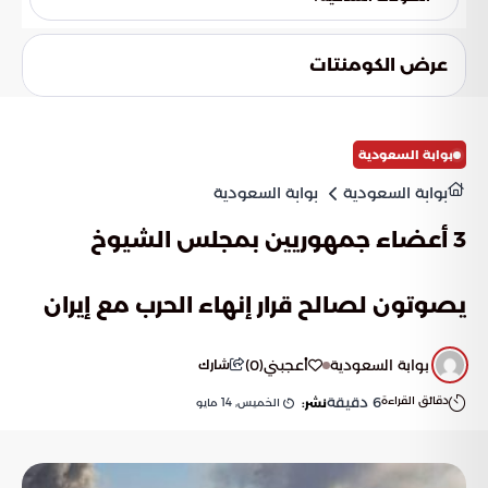
طرح التقرير تساؤلات حول مدى قدرة البنية التحتية والأنظمة
البيئية على التكيف مع تزايد وتيرة العواصف، وفاعلية الابتكارات
عرض الكومنتات
التقنية في مواجهتها.
بوابة السعودية
بوابة السعودية
بوابة السعودية
3 أعضاء جمهوريين بمجلس الشيوخ
يصوتون لصالح قرار إنهاء الحرب مع إيران
بوابة السعودية
أعجبني
(
0
)
شارك
دقائق القراءة
6
دقيقة
الخميس, 14 مايو
نشر: