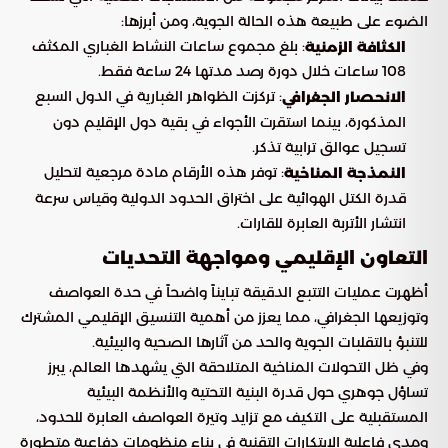
الضوء على طبيعة هذه الحالة الجوية، ومن أبرزها:
: بلغ مجموع ساعات النشاط الغباري المكثف
الكثافة الزمنية
108 ساعات خلال دورة رصد مدتها 24 ساعة فقط.
: تركزت الظواهر الغبارية في الدول السبع
الانحصار الجغرافي
المذكورة، بينما استقرت الأجواء في بقية دول الإقليم دون
تسجيل عوالق ترابية تذكر.
: توفر هذه الأرقام مادة مرجعية لتحليل
النمذجة المناخية
قدرة الكتل الهوائية على اختراق الحدود الدولية وقياس سرعة
انتشار الأتربة العابرة للقارات.
التعاون الإقليمي ومواجهة التحديات
أظهرت عمليات التتبع الدقيقة تبايناً واضحاً في حدة العواصف
وتوزيعها الجغرافي، مما يعزز من أهمية التنسيق الإقليمي المشترك
للتنبؤ بالتقلبات الجوية والحد من آثارها الصحية والبيئية.
وفي ظل التحولات المناخية المتلاحقة التي يشهدها العالم، يبرز
تساؤل جوهري حول قدرة البنية التحتية والأنظمة البيئية
المستقبلية على التكيف مع تزايد وتيرة العواصف العابرة للحدود،
ومدى فاعلية الابتكارات التقنية في بناء منظومات دفاعية متطورة