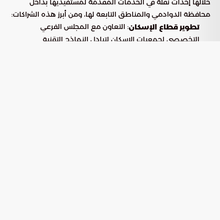
خلالها إحداث نقلة في الخدمات المقدمة لمستفيديها بداخل
محافظة الدوادمي والمناطق التابعة لها، ومن أبرز هذه الشراكات:
: التعاون مع المجلس الفرعي
تطوير قطاع الإسكان
التخصصي لجمعيات الإسكان لتبادل النماذج التقنية
والتنظيمية الحديثة، مما يرفع من جودة المشاريع السكنية
المنفذة.
: شراكة تنفيذية مع جمعية “مأوى”
تأمين الوحدات السكنية
لبناء منازل للأسر الأشد حاجة، حيث تدمج هذه الاتفاقية بين
الخبرة الهندسية والدور الاجتماعي الميداني.
: اتفاقية مع جمعية “إحسان
التمكين القانوني والعدلي
للخدمات القانونية” لنشر الوعي القضائي وتفعيل أدوات
الوساطة والتحكيم لفض النزاعات بأساليب حديثة.
: العمل مع جمعية “مديم
الرقمنة والكفاءة الإدارية
الرقمية” لتطوير البنية التحتية التقنية وتأهيل الكوادر البشرية
لضمان أعلى معايير الشفافية.
: اتفاقية مع جمعية “دروازة السعادة”
تحسين جودة الحياة
لتصميم وتنفيذ برامج شبابية وفعاليات مجتمعية تعزز الرفاهية
العامة في المحافظة.