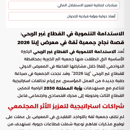
مبادرات ابتكارية لتعزيز الاستقلال المالي
أبعاد دولية ورؤية قيادية للتحول
:
الاستدامة التنموية في القطاع غير الربحي
قصة نجاح جمعية ثقة في معرض إينا 2026
تُعد
الركيزة
الاستدامة التنموية في القطاع غير الربحي
الأساسية التي انطلقت منها جمعية البر الخيرية بمحافظة
الدوادمي (ثقة) خلال مشاركتها الفاعلة في المعرض الدولي
للقطاع غير الربحي “إينا 2026”. وقد نجحت الجمعية في صياغة
حقبة جديدة من العمل المؤسسي عبر إبرام تحالفات استراتيجية
تتناغم مع مستهدفات
الرامية لتمكين
رؤية المملكة 2030
القطاع الثالث وتحويله إلى محرك اقتصادي واجتماعي فاعل.
شراكات استراتيجية لتعزيز الأثر المجتمعي
لم تكتفِ جمعية ثقة بالتواجد التقليدي في المعرض، بل عملت على
توقيع مذكرات تفاهم نوعية شملت قطاعات حيوية، تستهدف من