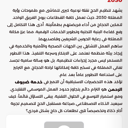
يشهد تنظيم الحج نقلة نوعية كبرى تتماشى مع طموحات رؤية
المملكة 2030، حيث تعمل كافة القطاعات بروح الفريق الواحد
لتمكين الحجاج من أداء فريضتهم بطمأنينة. أدى هذا التكامل إلى
رفع كفاءة البنية التحتية وتطوير الخدمات الرقمية، مما عزز مكانة
المملكة في رعاية الحرمين الشريفين وقاصديهما.
ساهم العمل التشاركي بين الجهات الصحية والأمنية والخدمية في
إيجاد بيئة منظمة تعتمد على الابتكار وسرعة التنفيذ. هذا التطور
المستمر ليس مجرد إجراءات تنظيمية، بل هو رسالة سامية تجسد
تفاني المملكة في تسخير كافة إمكاناتها لراحة الحجاج، مع التركيز
على استدامة التطوير عاماً بعد عام.
تؤكد هذه التحضيرات الاستباقية أن التميز في
خدمة ضيوف
هو التزام دائم يتجاوز حدود العمل الموسمي التقليدي.
الرحمن
ومع استمرار التوسع في الحلول التقنية، يبقى التساؤل قائماً: كيف
سيعيد الذكاء الاصطناعي صياغة مستقبل الحج لتصميم تجربة
أكثر ذكاءً وتخصيصاً تلبي تطلعات كل حاج بشكل فردي؟