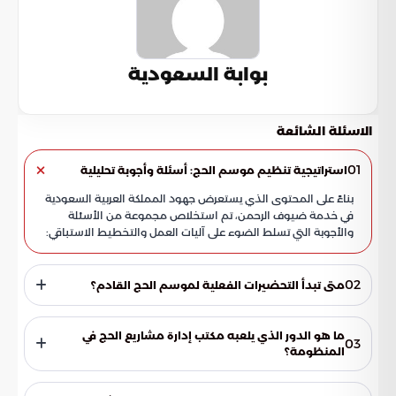
بوابة السعودية
الاسئلة الشائعة
01
استراتيجية تنظيم موسم الحج: أسئلة وأجوبة تحليلية
بناءً على المحتوى الذي يستعرض جهود المملكة العربية السعودية
في خدمة ضيوف الرحمن، تم استخلاص مجموعة من الأسئلة
والأجوبة التي تسلط الضوء على آليات العمل والتخطيط الاستباقي:
02
متى تبدأ التحضيرات الفعلية لموسم الحج القادم؟
تنطلق التحضيرات للموسم الجديد بشكل فعلي ومبكر جداً، وتحديداً
منذ اليوم الثاني عشر من شهر ذي الحجة. يعكس هذا التوقيت
ما هو الدور الذي يلعبه مكتب إدارة مشاريع الحج في
03
النهج الاستباقي للمملكة، حيث يبدأ رسم المسارات التشغيلية بينما
المنظومة؟
لا يزال الحجاج في المشاعر المقدسة. تُعقد في هذا الوقت
يلعب مكتب إدارة مشاريع الحج دوراً محورياً بوصفه حلقة الوصل
اجتماعات تنسيقية مكثفة مع المكاتب الدولية ومزودي الخدمات.
ومنظم الإيقاع لكافة العمليات التشغيلية. يعمل المكتب تحت