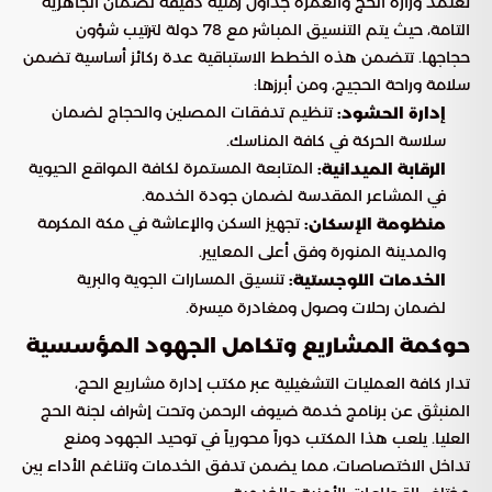
تعتمد وزارة الحج والعمرة جداول زمنية دقيقة لضمان الجاهزية
التامة، حيث يتم التنسيق المباشر مع 78 دولة لترتيب شؤون
حجاجها. تتضمن هذه الخطط الاستباقية عدة ركائز أساسية تضمن
سلامة وراحة الحجيج، ومن أبرزها:
تنظيم تدفقات المصلين والحجاج لضمان
إدارة الحشود:
سلاسة الحركة في كافة المناسك.
المتابعة المستمرة لكافة المواقع الحيوية
الرقابة الميدانية:
في المشاعر المقدسة لضمان جودة الخدمة.
تجهيز السكن والإعاشة في مكة المكرمة
منظومة الإسكان:
والمدينة المنورة وفق أعلى المعايير.
تنسيق المسارات الجوية والبرية
الخدمات اللوجستية:
لضمان رحلات وصول ومغادرة ميسرة.
حوكمة المشاريع وتكامل الجهود المؤسسية
تدار كافة العمليات التشغيلية عبر مكتب إدارة مشاريع الحج،
المنبثق عن برنامج خدمة ضيوف الرحمن وتحت إشراف لجنة الحج
العليا. يلعب هذا المكتب دوراً محورياً في توحيد الجهود ومنع
تداخل الاختصاصات، مما يضمن تدفق الخدمات وتناغم الأداء بين