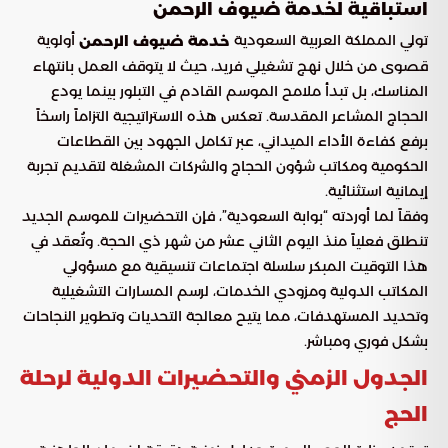
استباقية لخدمة ضيوف الرحمن
تولي المملكة العربية السعودية
أولوية
خدمة ضيوف الرحمن
قصوى من خلال نهج تشغيلي فريد، حيث لا يتوقف العمل بانتهاء
المناسك، بل تبدأ ملامح الموسم القادم في التبلور بينما يودع
الحجاج المشاعر المقدسة. تعكس هذه الاستراتيجية التزاماً راسخاً
برفع كفاءة الأداء الميداني، عبر تكامل الجهود بين القطاعات
الحكومية ومكاتب شؤون الحجاج والشركات المشغلة لتقديم تجربة
إيمانية استثنائية.
وفقاً لما أوردته “بوابة السعودية”، فإن التحضيرات للموسم الجديد
تنطلق فعلياً منذ اليوم الثاني عشر من شهر ذي الحجة. وتُعقد في
هذا التوقيت المبكر سلسلة اجتماعات تنسيقية مع مسؤولي
المكاتب الدولية ومزودي الخدمات، لرسم المسارات التشغيلية
وتحديد المستهدفات، مما يتيح معالجة التحديات وتطوير النجاحات
بشكل فوري ومباشر.
الجدول الزمني والتحضيرات الدولية لرحلة
الحج