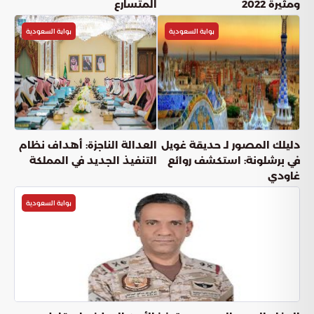
ومثيرة 2022
المتسارع
بوابة السعودية
بوابة السعودية
دليلك المصور لـ حديقة غويل
العدالة الناجزة: أهداف نظام
في برشلونة: استكشف روائع
التنفيذ الجديد في المملكة
غاودي
بوابة السعودية