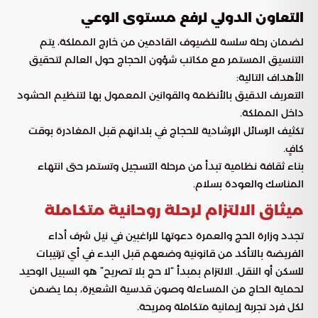
التعاون الدولي لرفع مستوى الوعي
لضمان رحلة سلسة للضيوف القادمين من خارج المملكة، يتم
التنسيق المستمر مع مكاتب شؤون الحجاج حول العالم لتحقيق
الأهداف التالية:
التعريف الدقيق بالأنظمة والقوانين المعمول بها لتنظيم الحشود
داخل المملكة.
تكثيف الرسائل الإرشادية للحجاج في بلدانهم قبل المغادرة بوقت
كافٍ.
بناء ثقافة نظامية تبدأ من مرحلة التسجيل وتستمر حتى انتهاء
المناسك والعودة بسلام.
ميثاق الالتزام لرحلة روحانية متكاملة
تجدد وزارة الحج والعمرة دعوتها للراغبين في نيل شرف أداء
الفريضة بالتأكد من قانونية وضعهم قبل البدء في أي ترتيبات
للسكن أو النقل. الالتزام بمبدأ “لا حج بلا تصريح” هو السبيل الوحيد
لحماية الحاج من المساءلة وصون قدسية الشعيرة، بما يضمن
لكل فرد تجربة إيمانية متكاملة ومريحة.