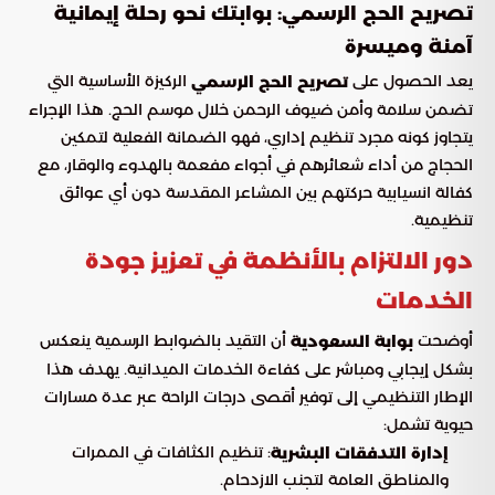
تصريح الحج الرسمي: بوابتك نحو رحلة إيمانية
آمنة وميسرة
يعد الحصول على
الركيزة الأساسية التي
تصريح الحج الرسمي
تضمن سلامة وأمن ضيوف الرحمن خلال موسم الحج. هذا الإجراء
يتجاوز كونه مجرد تنظيم إداري، فهو الضمانة الفعلية لتمكين
الحجاج من أداء شعائرهم في أجواء مفعمة بالهدوء والوقار، مع
كفالة انسيابية حركتهم بين المشاعر المقدسة دون أي عوائق
تنظيمية.
دور الالتزام بالأنظمة في تعزيز جودة
الخدمات
أوضحت
أن التقيد بالضوابط الرسمية ينعكس
بوابة السعودية
بشكل إيجابي ومباشر على كفاءة الخدمات الميدانية. يهدف هذا
الإطار التنظيمي إلى توفير أقصى درجات الراحة عبر عدة مسارات
حيوية تشمل:
: تنظيم الكثافات في الممرات
إدارة التدفقات البشرية
والمناطق العامة لتجنب الازدحام.