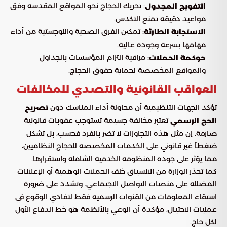
: تحريك الحجاج نحو المواقع المقدسة وفق
التفويج المجدول
مواعيد دقيقة تمنع التكدس.
: تمكين الفرق الصحية واللوجستية من أداء
الاستجابة الطارئة
مهامها بسرعة وجودة عالية.
: مراقبة التزام المؤسسات بالجداول
حوكمة الحملات
والمواقع المخصصة لحماية حقوق الحجاج.
العواقب القانونية والتصدي للمخالفات
تؤكد الجهات التنظيمية أن محاولة أداء المناسك دون
تصريح
تعتبر مخالفة جسيمة تستوجب عقوبات قانونية
الحج الرسمي
صارمة. إن مثل هذه التجاوزات لا تضر بالفرد فحسب، بل تشكل
ضغطاً غير قانوني على الخدمات المخصصة للحجاج النظاميين،
مما يؤثر على جودة المنظومة الخدمية الشاملة واستقرارها.
كما تحذر الوزارة من الانسياق خلف الحملات الوهمية أو الإعلانات
المضللة على منصات التواصل الاجتماعي. وتشدد على ضرورة
استقاء المعلومات من القنوات الرسمية فقط لتفادي الوقوع في
عمليات الاحتيال، مؤكدة أن الوعي بالأنظمة هو خط الدفاع الأول
لكل حاج.