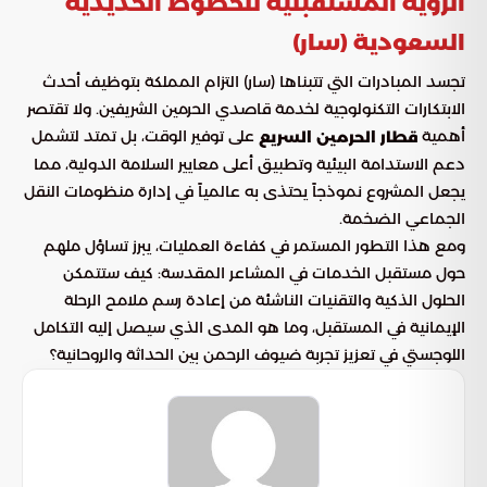
الرؤية المستقبلية للخطوط الحديدية
السعودية (سار)
تجسد المبادرات التي تتبناها (سار) التزام المملكة بتوظيف أحدث
الابتكارات التكنولوجية لخدمة قاصدي الحرمين الشريفين. ولا تقتصر
أهمية
على توفير الوقت، بل تمتد لتشمل
قطار الحرمين السريع
دعم الاستدامة البيئية وتطبيق أعلى معايير السلامة الدولية، مما
يجعل المشروع نموذجاً يحتذى به عالمياً في إدارة منظومات النقل
الجماعي الضخمة.
ومع هذا التطور المستمر في كفاءة العمليات، يبرز تساؤل ملهم
حول مستقبل الخدمات في المشاعر المقدسة: كيف ستتمكن
الحلول الذكية والتقنيات الناشئة من إعادة رسم ملامح الرحلة
الإيمانية في المستقبل، وما هو المدى الذي سيصل إليه التكامل
اللوجستي في تعزيز تجربة ضيوف الرحمن بين الحداثة والروحانية؟