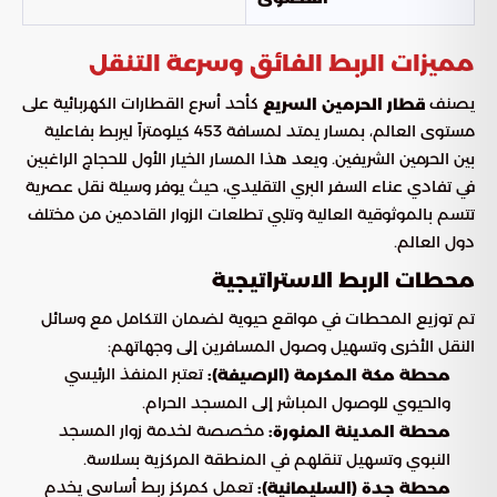
مميزات الربط الفائق وسرعة التنقل
يصنف
كأحد أسرع القطارات الكهربائية على
قطار الحرمين السريع
مستوى العالم، بمسار يمتد لمسافة 453 كيلومتراً ليربط بفاعلية
بين الحرمين الشريفين. ويعد هذا المسار الخيار الأول للحجاج الراغبين
في تفادي عناء السفر البري التقليدي، حيث يوفر وسيلة نقل عصرية
تتسم بالموثوقية العالية وتلبي تطلعات الزوار القادمين من مختلف
دول العالم.
محطات الربط الاستراتيجية
تم توزيع المحطات في مواقع حيوية لضمان التكامل مع وسائل
النقل الأخرى وتسهيل وصول المسافرين إلى وجهاتهم:
تعتبر المنفذ الرئيسي
محطة مكة المكرمة (الرصيفة):
والحيوي للوصول المباشر إلى المسجد الحرام.
مخصصة لخدمة زوار المسجد
محطة المدينة المنورة:
النبوي وتسهيل تنقلهم في المنطقة المركزية بسلاسة.
تعمل كمركز ربط أساسي يخدم
محطة جدة (السليمانية):