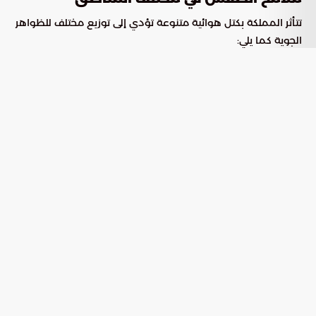
تتأثر المملكة بكتل هوائية متنوعة تؤدي إلى توزيع مختلف للظواهر
الجوية كما يلي:
يُتوقع هبوب رياح سطحية قوية تثير
نشاط الرياح والأتربة:
الغبار في مناطق الرياض، والشرقية، ونجران، مع امتداد هذه
التأثيرات لتشمل المناطق الشمالية مثل تبوك، والجوف،
والحدود الشمالية.
تظل احتمالية تشكل السحب الرعدية
فرص الأمطار الرعدية:
الممطرة قائمة على مرتفعات جازان، وعسير، والباحة، وتمتد
حتى مكة المكرمة، مما يسهم في تلطيف الأجواء في تلك
المرتفعات الجبلية.
تستمر الأجزاء الغربية من المملكة في تسجيل
التدرج الحراري:
درجات حرارة عظمى مرتفعة، مما يعزز الأجواء الصيفية الحارة
في تلك النطاقات الجغرافية.
تقرير الملاحة وحركة الموج في البحار
توضح البيانات الجوية استقرار الأوضاع الملاحية بشكل عام في
المسطحات المائية المحيطة بالمملكة، مع وجود حركة رياح