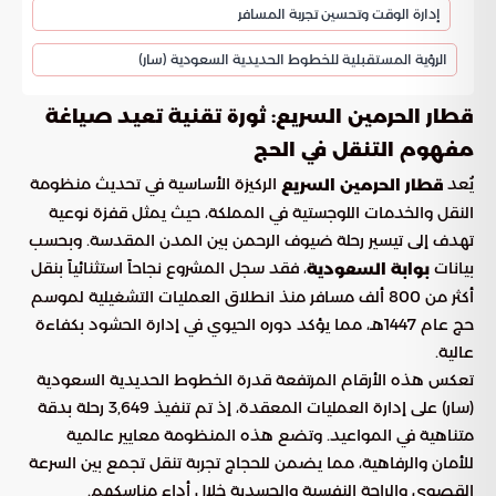
إدارة الوقت وتحسين تجربة المسافر
الرؤية المستقبلية للخطوط الحديدية السعودية (سار)
قطار الحرمين السريع: ثورة تقنية تعيد صياغة
مفهوم التنقل في الحج
يُعد
الركيزة الأساسية في تحديث منظومة
قطار الحرمين السريع
النقل والخدمات اللوجستية في المملكة، حيث يمثل قفزة نوعية
تهدف إلى تيسير رحلة ضيوف الرحمن بين المدن المقدسة. وبحسب
بيانات
، فقد سجل المشروع نجاحاً استثنائياً بنقل
بوابة السعودية
أكثر من 800 ألف مسافر منذ انطلاق العمليات التشغيلية لموسم
حج عام 1447هـ، مما يؤكد دوره الحيوي في إدارة الحشود بكفاءة
عالية.
تعكس هذه الأرقام المرتفعة قدرة الخطوط الحديدية السعودية
(سار) على إدارة العمليات المعقدة، إذ تم تنفيذ 3,649 رحلة بدقة
متناهية في المواعيد. وتضع هذه المنظومة معايير عالمية
للأمان والرفاهية، مما يضمن للحجاج تجربة تنقل تجمع بين السرعة
القصوى والراحة النفسية والجسدية خلال أداء مناسكهم.