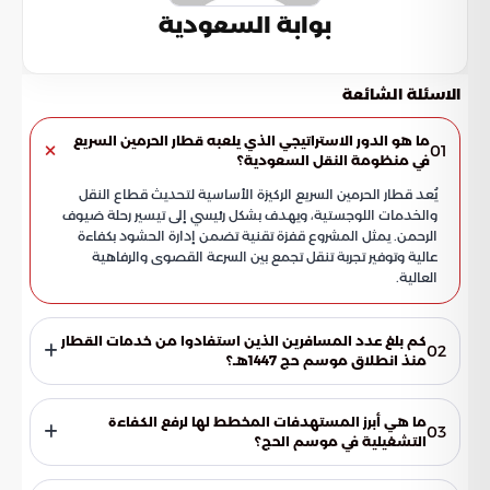
بوابة السعودية
الاسئلة الشائعة
ما هو الدور الاستراتيجي الذي يلعبه قطار الحرمين السريع
01
في منظومة النقل السعودية؟
يُعد قطار الحرمين السريع الركيزة الأساسية لتحديث قطاع النقل
والخدمات اللوجستية، ويهدف بشكل رئيسي إلى تيسير رحلة ضيوف
الرحمن. يمثل المشروع قفزة تقنية تضمن إدارة الحشود بكفاءة
عالية وتوفير تجربة تنقل تجمع بين السرعة القصوى والرفاهية
العالية.
كم بلغ عدد المسافرين الذين استفادوا من خدمات القطار
02
منذ انطلاق موسم حج 1447هـ؟
سجل المشروع نجاحاً استثنائياً بنقل أكثر من 800 ألف مسافر منذ
بداية العمليات التشغيلية لموسم حج عام 1447هـ. تعكس هذه
ما هي أبرز المستهدفات المخطط لها لرفع الكفاءة
03
الأرقام المرتفعة الموثوقية الكبيرة التي يحظى بها القطار لدى
التشغيلية في موسم الحج؟
الحجاج والزوار كخيار أول للتنقل بين المدن المقدسة.
تستهدف الخطط التشغيلية الوصول إلى أكثر من 5,300 رحلة، مع