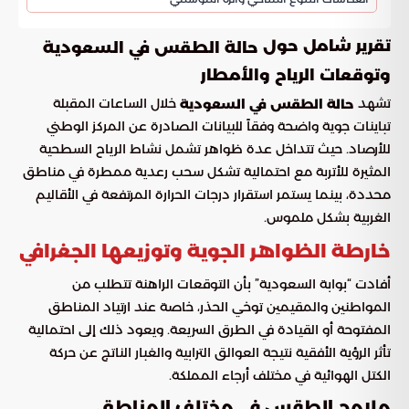
تقرير شامل حول
حالة الطقس في السعودية
وتوقعات الرياح والأمطار
تشهد
خلال الساعات المقبلة
حالة الطقس في السعودية
تباينات جوية واضحة وفقاً للبيانات الصادرة عن المركز الوطني
للأرصاد. حيث تتداخل عدة ظواهر تشمل نشاط الرياح السطحية
المثيرة للأتربة مع احتمالية تشكل سحب رعدية ممطرة في مناطق
محددة، بينما يستمر استقرار درجات الحرارة المرتفعة في الأقاليم
الغربية بشكل ملموس.
خارطة الظواهر الجوية وتوزيعها الجغرافي
أفادت “بوابة السعودية” بأن التوقعات الراهنة تتطلب من
المواطنين والمقيمين توخي الحذر، خاصة عند ارتياد المناطق
المفتوحة أو القيادة في الطرق السريعة. ويعود ذلك إلى احتمالية
تأثر الرؤية الأفقية نتيجة العوالق الترابية والغبار الناتج عن حركة
الكتل الهوائية في مختلف أرجاء المملكة.
ملامح الطقس في مختلف المناطق