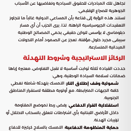
تجاهل تلك المبادرات للحقوق السيادية وتغاضيها عن الأسباب
الجوهرية للصراع الإقليمي.
تستند هذه الرؤية إلى قناعة بأن المساعي الدولية غالباً ما تتجاوز
التعقيدات الجيوسياسية الراهنة. لذا، يرى الحزب أن أي مسار
دبلوماسي لا يؤسس لتوازن حقيقي يحمي المصالح الوطنية
سيبقى مجرد حلول مؤقتة، تعجز عن الصمود أمام التحولات
الميدانية المتسارعة.
الركائز الاستراتيجية وشروط التهدئة
حددت القيادة ثلاثة ثوابت أساسية لا تقبل التفاوض، معتبرة إياها
ضمانات لسلامة السيادة الوطنية، وهي:
: التمسك بتهدئة شاملة تغطي
شمولية وقف إطلاق النار
كافة الجبهات المترابطة، مع أولوية مطلقة لاستقرار المناطق
الجنوبية.
: رفض ربط تموضع المقاومة
استقلالية القرار الدفاعي
داخل الأراضي اللبنانية بأي اشتراطات تتعلق بانسحاب الاحتلال أو
ترتيبات الهدنة.
: التمسك بالسلاح كركيزة للدفاع
حماية المنظومة الدفاعية