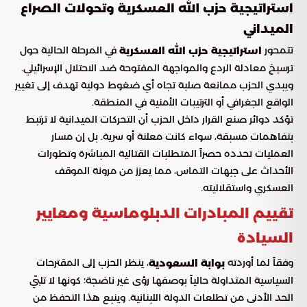
استراتيجية حزب الله العسكرية وتحولات الصراع
الميداني
تتمحور
في المرحلة الحالية حول
استراتيجية حزب الله العسكرية
ترسيخ معادلة الردع والمواجهة المفتوحة ضد الاحتلال الإسرائيلي.
ويبدي الحزب ممانعة صلبة تجاه أي ضغوط دولية تهدف إلى تغيير
الواقع الجغرافي أو الترتيبات الأمنية في المنطقة.
تؤكد دوائر صنع القرار داخل الحزب أن التحركات الميدانية لا ترتبط
بتفاهمات مسبقة، سواء كانت معلنة أو سرية. بل إن مسار
العمليات تحدده حصراً المتطلبات القتالية المباشرة وتطورات
الأحداث على جبهات التماس، مما يعزز من مرونة الموقف
العسكري واستقلاليته.
تقييم المبادرات الدبلوماسية ومعايير
السيادة
وفقاً لما أوردته
، ينظر الحزب إلى المقترحات
بوابة السعودية
السياسية المتداولة حالياً بوصفها رؤى غير ناضجة؛ كونها لا تلبّي
الحد الأدنى من تطلعات الدولة اللبنانية. وينبع هذا التحفظ من