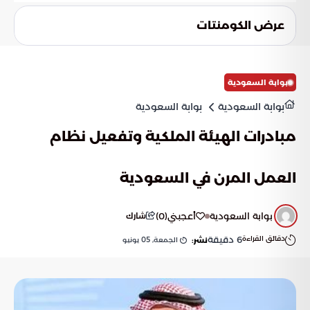
يتمثل التحدي في اتساع الفجوة بين المبادرات السياسية المطروحة
والحقائق الموجودة على الأرض. ويبقى السؤال القائم هو مدى
عرض الكومنتات
قدرة الدبلوماسية على إنتاج تسوية متوازنة تحترم الثوابت الدفاعية،
أم أن الواقع الميداني سيستمر في فرض قواعده الخاصة.
بوابة السعودية
بوابة السعودية
بوابة السعودية
مبادرات الهيئة الملكية وتفعيل نظام
العمل المرن في السعودية
بوابة السعودية
أعجبني
(
0
)
شارك
دقائق القراءة
6
دقيقة
الجمعة, 05 يونيو
نشر: