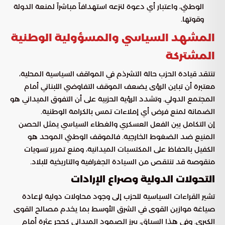
الوطني، واعتبار أي دعوة لنزعه استهدافاً مباشراً لمنعة الدولة
وقوتها.
المشهد السياسي والمسؤولية الوطنية
المشتركة
تنتقد قيادة الحزب حالة التشرذم في المواقف السياسية المحلية،
معتبرة أن تباين الرؤى يضعف الموقف التفاوضي اللبناني أمام
المجتمع الدولي. وتشدد الرؤية الحزبية على أن التفوق الميداني هو
الضمانة لمنع فرض أي إملاءات تمس بالكرامة الوطنية.
إن التكامل بين الفعل العسكري والغطاء السياسي يمثل الحصن
المنيع ضد الضغوط الخارجية. فالموقف الوطني الموحد هو
الكفيل بالحفاظ على المكتسبات الميدانية، ومنع تمرير تسويات
منقوصة قد تنتقص من السيادة الجغرافية والتاريخية للبلاد.
التحولات الدولية وصراع الإرادات
تشير القراءات السياسية للحزب إلى وجود محاولات دولية لإعادة
صياغة موازين القوى في الشرق الأوسط بما يخدم مصالح القوى
الكبرى. وفي هذا السياق، يبرز الصمود الميداني كحجر عثرة أمام