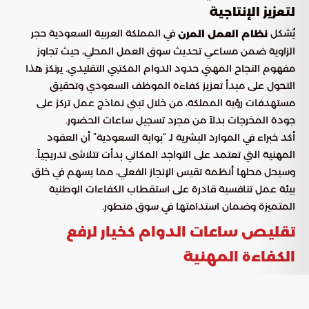
لتعزيز الإنتاجية
يُشكل
في المملكة العربية السعودية حجر
نظام العمل المرن
الزاوية ضمن مساعي تحديث سوق العمل المحلي، حيث تجاوز
مفهوم النجاح المهني حدود الدوام المكتبي التقليدي. يرتكز هذا
التحول على مبدأ تعزيز كفاءة الموظف السعودي وتحقيق
مستهدفات رؤية المملكة، من خلال تبني نماذج عمل تركز على
جودة المخرجات بدلاً من مجرد تسجيل ساعات الحضور.
أكد خبراء في الموارد البشرية لـ “بوابة السعودية” أن العقود
المهنية التي تعتمد على التواجد المكاني بدأت تتلاشى تدريجياً.
وسيحل محلها أنظمة تقيس الإنجاز الفعلي، مما يسهم في خلق
بيئة عمل تنافسية قادرة على استقطاب الكفاءات الوطنية
المتميزة وضمان استدامتها في سوق متطور.
تقليص ساعات الدوام كخيار لرفع
الكفاءة المهنية
يرى مختصون أن اعتماد 6 ساعات عمل يومياً يمثل نموذجاً مثالياً
لتحقيق أقصى إنتاجية ممكنة في الوقت الراهن. هذا التوجه يتجاوز