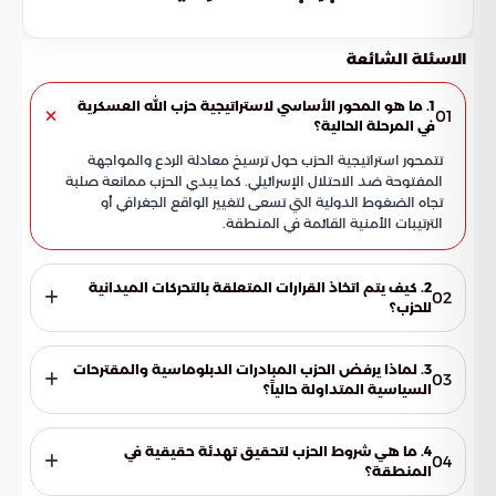
الاسئلة الشائعة
1. ما هو المحور الأساسي لاستراتيجية حزب الله العسكرية
01
في المرحلة الحالية؟
تتمحور استراتيجية الحزب حول ترسيخ معادلة الردع والمواجهة
المفتوحة ضد الاحتلال الإسرائيلي. كما يبدي الحزب ممانعة صلبة
تجاه الضغوط الدولية التي تسعى لتغيير الواقع الجغرافي أو
الترتيبات الأمنية القائمة في المنطقة.
2. كيف يتم اتخاذ القرارات المتعلقة بالتحركات الميدانية
02
للحزب؟
تؤكد دوائر صنع القرار أن التحركات الميدانية لا ترتبط بتفاهمات
مسبقة، سواء كانت معلنة أو سرية. بل إن المتطلبات القتالية
3. لماذا يرفض الحزب المبادرات الدبلوماسية والمقترحات
03
المباشرة وتطورات الأحداث على جبهات التماس هي التي تحدد
السياسية المتداولة حالياً؟
مسار العمليات بشكل حصري، مما يمنح الموقف العسكري مرونة
ينظر الحزب إلى هذه المقترحات بوصفها رؤى غير ناضجة لأنها لا تلبي
واستقلالية.
الحد الأدنى من تطلعات الدولة اللبنانية. ويرى أن هذه المبادرات
4. ما هي شروط الحزب لتحقيق تهدئة حقيقية في
04
تتجاهل الحقوق السيادية وتتغاضى عن الأسباب الجوهرية للصراع
المنطقة؟
الإقليمي والتعقيدات الجيوسياسية الراهنة.