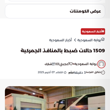
هدف التوطين في قطاعي التعليم والصحة هو زيادة نسبة
السعوديين العاملين في هذه القطاعات الحيوية، مما يساهم في
عرض الكومنتات
تحقيق رؤية المملكة 2030 وتعزيز التنمية المستدامة.
أخبار السعودية
بوابة السعودية
أخبار السعودية
1509 حالات ضبط بالمنافذ الجمركية
بوابة السعودية
أعجبني
(
0
)
شارك
دقائق القراءة
3
دقيقة
الثلاثاء, 07 أكتوبر 2025
نشر: