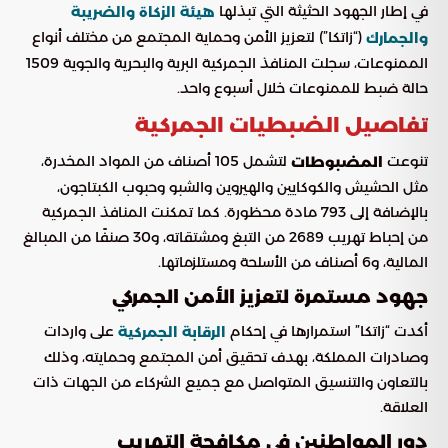
في إطار الجهود الحثيثة التي تبذلها
هيئة الزكاة والضريبة
(“زاتكا”) لتعزيز الأمن وحماية المجتمع من مختلف أنواع
والجمارك
الممنوعات، سجلت المنافذ الجمركية البرية والبحرية والجوية 1509
حالة ضبط للممنوعات خلال أسبوع واحد.
تفاصيل الضبطيات الجمركية
تنوعت
لتشمل 105 أصناف من المواد المخدرة،
المضبوطات
مثل الحشيش والكوكايين والهيروين والشبو وحبوب الكبتاجون،
بالإضافة إلى 793 مادة محظورة. كما تمكنت المنافذ الجمركية
من إحباط تهريب 2689 من التبغ ومشتقاته، و30 صنفًا من المبالغ
المالية، و6 أصناف من الأسلحة ومستلزماتها.
جهود مستمرة لتعزيز الأمن الجمركي
أكدت “زاتكا” استمرارها في إحكام
على واردات
الرقابة الجمركية
وصادرات المملكة، بهدف تحقيق أمن المجتمع وحمايته، وذلك
بالتعاون والتنسيق المتواصل مع جميع الشركاء من الجهات ذات
العلاقة.
دور المواطنين في مكافحة التهريب