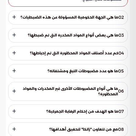
02
ما هي الجهة الحكومية المسؤولة عن هذه الضبطيات؟
هيئة الزكاة والضريبة والجمارك (زاتكا) هي الجهة المسؤولة عن
هذه الضبطيات.
03
ما هي بعض أنواع المواد المخدرة التي تم ضبطها؟
من بين المواد المخدرة التي تم ضبطها: الحشيش، الكوكايين،
الهيروين، الشبو، وحبوب الكبتاجون.
04
كم عدد أصناف المواد المحظورة التي تم إحباطها؟
تم إحباط 793 صنفًا من المواد المحظورة.
05
ما هو عدد مضبوطات التبغ ومشتقاته؟
تم ضبط 2689 من التبغ ومشتقاته.
ما هي أنواع المضبوطات الأخرى غير المخدرات والمواد
06
المحظورة؟
بالإضافة إلى المخدرات والمواد المحظورة، تم ضبط 30 صنفًا
لمبالغ مالية و 6 أصناف لأسلحة ومستلزماتها.
07
ما هو الهدف من إحكام الرقابة الجمركية؟
الهدف من إحكام الرقابة الجمركية هو تحقيق أمن المجتمع
وحمايته.
08
مع من تتعاون "زاتكا" لتحقيق أهدافها؟