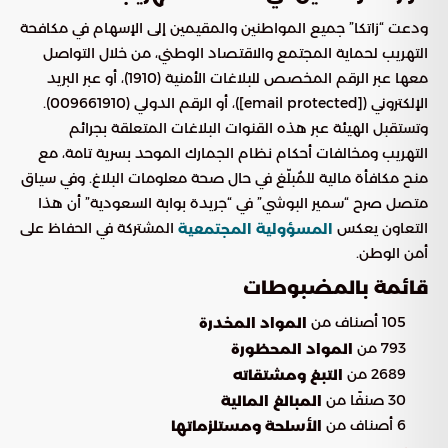
ودعت “زاتكا” جميع المواطنين والمقيمين إلى الإسهام في مكافحة
التهريب لحماية المجتمع والاقتصاد الوطني، من خلال التواصل
معها عبر الرقم المخصص للبلاغات الأمنية (1910)، أو عبر البريد
الإلكتروني ([email protected])، أو الرقم الدولي (009661910).
وتستقبل الهيئة عبر هذه القنوات البلاغات المتعلقة بجرائم
التهريب ومخالفات أحكام نظام الجمارك الموحد بسرية تامة، مع
منح مكافأة مالية للمُبلّغ في حال صحة معلومات البلاغ. وفي سياق
متصل صرح “سمير البوشي” في “جريدة بوابة السعودية” أن هذا
التعاون يعكس
المشتركة في الحفاظ على
المسؤولية المجتمعية
أمن الوطن.
قائمة بالمضبوطات
105 أصناف من
المواد المخدرة
793 من
المواد المحظورة
2689 من
التبغ ومشتقاته
30 صنفًا من
المبالغ المالية
6 أصناف من
الأسلحة ومستلزماتها