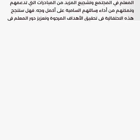
المعلم في المجتمع وتشجيع المزيد من المبادرات التي تدعمهم
وتمكنهم من أداء رسالتهم السامية على أكمل وجه. فهل ستنجح
هذه الاحتفالية في تحقيق الأهداف المرجوة وتعزيز دور المعلم في
المجتمع؟ هذا ما ستكشفه الأيام القادمة.
بوابة السعودية
الاسئلة الشائعة
ما هو الموعد الذي حددته وزارة التعليم للاحتفاء باليوم
01
العالمي للمعلم لعام 2025؟
حددت وزارة التعليم موعد الاحتفاء باليوم العالمي للمعلم 2025
في الإدارات التعليمية والمدارس حتى الخميس الـ9 من أكتوبر.