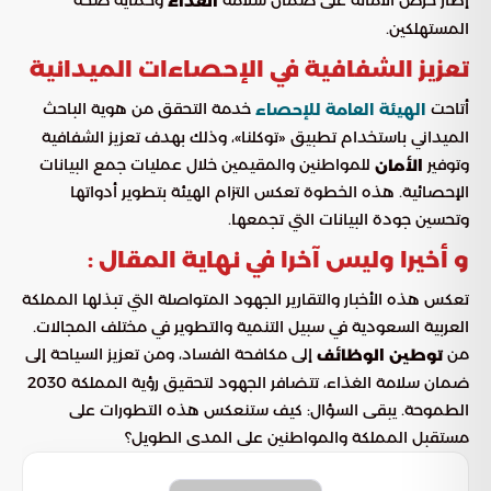
إطار حرص الأمانة على ضمان سلامة
وحماية صحة
الغذاء
المستهلكين.
تعزيز الشفافية في الإحصاءات الميدانية
أتاحت
خدمة التحقق من هوية الباحث
الهيئة العامة للإحصاء
الميداني باستخدام تطبيق «توكلنا»، وذلك بهدف تعزيز الشفافية
وتوفير
للمواطنين والمقيمين خلال عمليات جمع البيانات
الأمان
الإحصائية. هذه الخطوة تعكس التزام الهيئة بتطوير أدواتها
وتحسين جودة البيانات التي تجمعها.
و أخيرا وليس آخرا في نهاية المقال :
تعكس هذه الأخبار والتقارير الجهود المتواصلة التي تبذلها المملكة
العربية السعودية في سبيل التنمية والتطوير في مختلف المجالات.
من
إلى مكافحة الفساد، ومن تعزيز السياحة إلى
توطين الوظائف
ضمان سلامة الغذاء، تتضافر الجهود لتحقيق رؤية المملكة 2030
الطموحة. يبقى السؤال: كيف ستنعكس هذه التطورات على
مستقبل المملكة والمواطنين على المدى الطويل؟