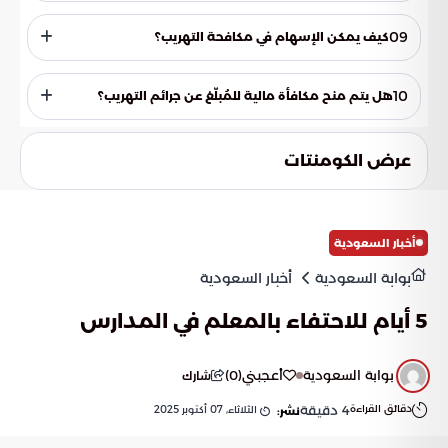
تتعاون "زاتكا" مع جميع شركائها من الجهات ذات العلاقة.
09
كيف يمكن الإسهام في مكافحة التهريب؟
يمكن الإسهام في مكافحة التهريب من خلال التواصل مع "زاتكا" على
الرقم المخصص للبلاغات الأمنية (1910) أو عبر البريد الإلكتروني
10
هل يتم منح مكافأة مالية للمُبلّغ عن جرائم التهريب؟
([email protected]) أو الرقم الدولي (009661910).
نعم، يتم منح مكافأة مالية للمُبلّغ في حال صحة معلومات البلاغ.
عرض الكومنتات
أخبار السعودية
بوابة السعودية
أخبار السعودية
5 أيام للاحتفاء بالمعلم في المدارس
بوابة السعودية
أعجبني
(
0
)
شارك
دقائق القراءة
4
دقيقة
الثلاثاء, 07 أكتوبر 2025
نشر: