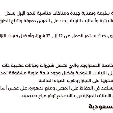
ية سليمة وتغذية جيدة ومناخات مناسبة لنمو الإبل بشكل
يئية وأساليب التربية. يجب على المربين معرفة واتباع الطر
تختلف خصائص التناسل في الإبل عن الحيوانات الأخرى، حيث يستمر الحمل من 12 إلى 13 شهرًا، وأفضل فت
، خاصة الصحراوية، والتي تشمل شجيرات ونباتات عشبية ذات
لى النباتات الشوكية بفضل وجود شفة علوية مشقوقة تمكن
تها على الاجترار وشرب المياه المالحة.
 مما يساعد في الحفاظ على المرعى ومنع تدهوره، على عكس أسا
لأعلاف المركزة في حالة عدم توفر مراعٍ طبيعية.
لسعودية