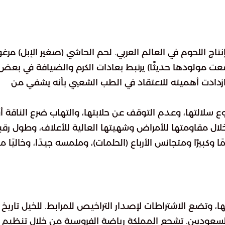
لحوم الإبل في السعودية حوالي 9% من إنتاج اللحوم في العالم العربي. لحم الحاشي (صغير الإبل) م
عت مولودها حديثًا) يرتبط بعادات الكرم والضيافة في بعض
زدادت أهميته للاعتقاد في الطب الشعبي بأنه يشفي من
ع سلالتها، وعدم التوقف عن حلابتها، والتهاب ضرع الناقة أ
لال مقاومتها للأمراض وشهيتها العالية للأعلاف، وطول رقب
بيرًا ومتجانس الأرباع (الحلمات)، وملمسه جيدًا، وخاليًا م
لها، وتضع الاشتراطات لإصدار التراخيص للمرابط. للخيل تاريخ
ريًا للسعوديين. تشجع المملكة رياضة الفروسية من خلال تنظيم