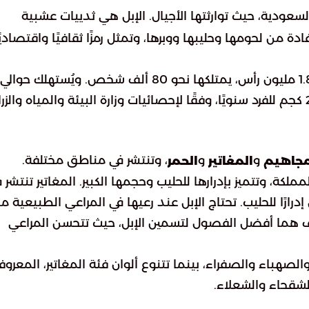
لسعودية، حيث توارثتها الأجيال. الإبل هي ثدييات عشبية
دة من لحومها وحليبها ووبرها، وتمثل رمزًا ثقافيًا واقتصاديً
و
و
، وتنتشر في مناطق مختلفة.
مجاهيم
المغاتير
الحمر
كة، وتتميز بإدرارها للحليب وحجمها الكبير. المغاتير تنتشر 
الخريف هما أفضل الفصول لتسمين الإبل، حيث تتحسن المراعي
الصهباء والصفراء، بينما تتنوع ألوان فئة المغاتير، المعروف
لشقحاء والشعلاء.