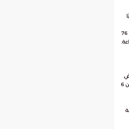
ا
حتى عام 2022، بلغ عدد الإبل في السعودية حوالي 1.8 مليون رأس، يمتلكها نحو 80 ألف شخص. ويُستهلك حوالي 76
في
شمال ووسط المملكة، وهي متوسطة الحجم وأقل إدرارًا للحليب. تحتاج الإبل عند رعيها في المراعي الطبيعية من 6
ة