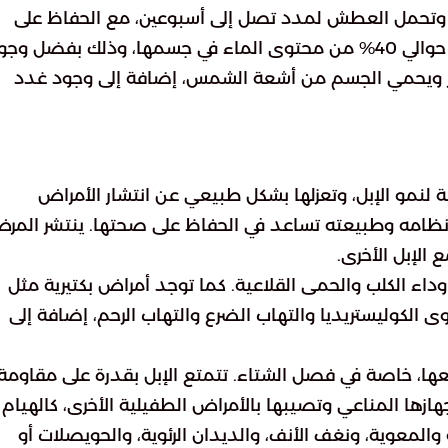
اوية وتحمل العطش لمدد تصل إلى أسبوعين، مع الحفاظ على
وظائف الجسم. يمكن للإبل البقاء حتى عندما تفقد حوالي 40% من محتوى الماء في جسمها، وذلك بفضل و
تبخر ويحمي الجسم من أشعة الشمس، إضافة إلى وجود غدد
 لنمو الإبل، وتعزلها بشكل طبيعي عن انتشار الأمراض
ونظامه وطبيعته تساعد في الحفاظ على صحتها. ينتشر المر
 الإبل الأخرى.
داء الكلب والحمى القلاعية. كما توجد أمراض بكتيرية مثل
دوى الكوليستريديا والتهاب الضرع والتهاب الرحم، إضافة إلى
معها، خاصة في فصل الشتاء. تتمتع الإبل بقدرة على مقاومة
ازها المناعي وتصيبها بالأمراض الطفيلية الأخرى، كالهيام 
 والمعوية، ونغف الأنف، والديدان الرئوية، والحويصلات أو