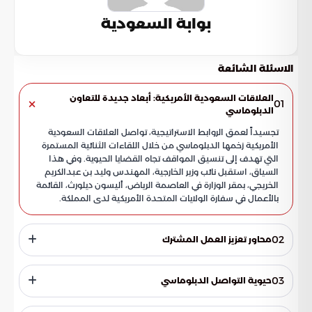
بوابة السعودية
الاسئلة الشائعة
العلاقات السعودية الأمريكية: أبعاد جديدة للتعاون
01
الدبلوماسي
تجسيداً لعمق الروابط الاستراتيجية، تواصل العلاقات السعودية
الأمريكية زخمها الدبلوماسي من خلال اللقاءات الثنائية المستمرة
التي تهدف إلى تنسيق المواقف تجاه القضايا الحيوية. وفي هذا
السياق، استقبل نائب وزير الخارجية، المهندس وليد بن عبدالكريم
الخريجي، بمقر الوزارة في العاصمة الرياض، أليسون ديلورث، القائمة
بالأعمال في سفارة الولايات المتحدة الأمريكية لدى المملكة.
02
محاور تعزيز العمل المشترك
شهد اللقاء استعراضاً شاملاً لمنظومة التعاون بين البلدين، مع
التركيز على الملفات ذات الأولوية التي تخدم التوجهات الاستراتيجية
03
حيوية التواصل الدبلوماسي
لكل من الرياض وواشنطن.
أشارت بوابة السعودية إلى أن هذا الاجتماع يأتي كجزء من سلسلة