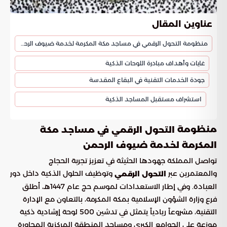
عناوين المقال
منظومة التحول الرقمي في مساجد مكة المكرمة لخدمة ضيوف الرحمن
غايات وأهداف مبادرة اللوحات الذكية
جودة الخدمات التقنية في البقاع المقدسة
استشراف مستقبل المساجد الذكية
منظومة
التحول الرقمي في مساجد مكة
المكرمة لخدمة ضيوف الرحمن
تواصل المملكة جهودها الحثيثة في تعزيز تجربة الحجاج
والمعتمرين عبر
وتوظيف الحلول الذكية داخل دور
التحول الرقمي
العبادة. وفي إطار الاستعدادات لموسم حج عام 1447هـ، أطلق
فرع وزارة الشؤون الإسلامية بمكة المكرمة، بالتعاون مع الإدارة
التقنية، مشروعاً ريادياً يتمثل في تدشين 500 لوحة إرشادية ذكية
موزعة على الجوامع الكبرى ومساجد المنطقة المركزية المجاورة