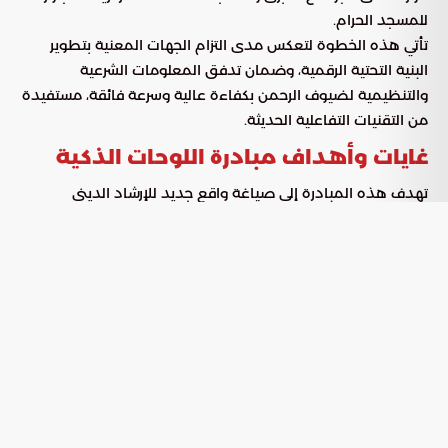
للمسجد الحرام.
تأتي هذه الخطوة لتعكس مدى التزام الجهات المعنية بتطوير
البنية التحتية الرقمية، وضمان تدفق المعلومات الشرعية
والتنظيمية لضيوف الرحمن بكفاءة عالية وسرعة فائقة، مستفيدة
من التقنيات التفاعلية الحديثة.
غايات وأهداف مبادرة اللوحات الذكية
تهدف هذه المبادرة إلى صياغة واقع جديد للإرشاد الديني
والخدمي، مرتكزة على عدة محاور استراتيجية تضمن راحة الحاج:
: توفير منصات رقمية تتيح للحجاج
الوصول الفوري للمعرفة
استقاء الفتاوى والإرشادات الفقهية من مصادرها الرسمية
والموثوقة بيسر.
: تقديم المحتوى الدعوي والتعليمي
تجاوز حاجز اللغة
بمجموعة واسعة من اللغات العالمية، مما يضمن وصول
الرسالة لجميع الحجاج بمختلف جنسياتهم.
: تسهيل عملية تحميل
التكامل مع المنصات الرسمية
التطبيقات المعتمدة الخاصة بالحج، وربط المستخدمين
مباشرة بالقنوات الرقمية التابعة للوزارة.