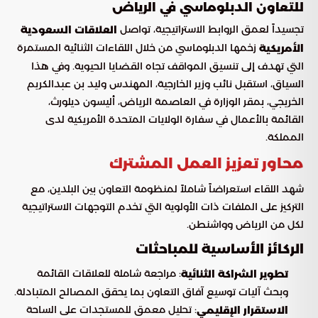
للتعاون الدبلوماسي في الرياض
تجسيداً لعمق الروابط الاستراتيجية، تواصل
العلاقات السعودية
زخمها الدبلوماسي من خلال اللقاءات الثنائية المستمرة
الأمريكية
التي تهدف إلى تنسيق المواقف تجاه القضايا الحيوية. وفي هذا
السياق، استقبل نائب وزير الخارجية، المهندس وليد بن عبدالكريم
الخريجي، بمقر الوزارة في العاصمة الرياض، أليسون ديلورث،
القائمة بالأعمال في سفارة الولايات المتحدة الأمريكية لدى
المملكة.
محاور تعزيز العمل المشترك
شهد اللقاء استعراضاً شاملاً لمنظومة التعاون بين البلدين، مع
التركيز على الملفات ذات الأولوية التي تخدم التوجهات الاستراتيجية
لكل من الرياض وواشنطن.
الركائز الأساسية للمباحثات
: مراجعة شاملة للعلاقات القائمة
تطوير الشراكة الثنائية
وبحث آليات توسيع آفاق التعاون بما يحقق المصالح المتبادلة.
: تحليل معمق للمستجدات على الساحة
الاستقرار الإقليمي