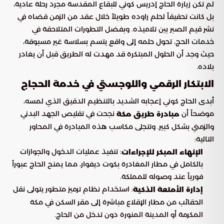
لم تكن زيارة الحاج إدريس كوني للبقاع المقدسة مجرد رحلة عادية،
بل كانت تحقيقاً لحلم راوده طويلاً خلال عقد من الزمن قضاه في
نشر قيم الصبر بين تلاميذه. وبفضل التطورات المتلاحقة في
خدمات الحج، تحول حلمه إلى واقع يتسم بسلاسة غير مسبوقة،
حيث وجد أن الحلول المبتكرة قد مهدت له الطريق قبل أن يغادر
بلاده.
الابتكار الرقمي واللوجستي في خدمة الحجاج
أبدى الحاج كوني إعجابه الشديد بالتنظيم الدقيق الذي لمسه،
موضحاً أن
نجحت في تقليص الجهد البدني
مبادرة طريق مكة
والزمني بشكل كبير. وتتجلى مكاسب هذه المبادرة في المحاور
التالية:
: تنفيذ عمليات الدخول والجوازات
الإنهاء المبكر للإجراءات
بالكامل في مطار المغادرة بكوت ديفوار، مما يمنح الحاج عبوراً
فورياً عند وصوله للمملكة.
: استخدام نظام ترميز متطور يتولى نقل
إدارة الأمتعة الذكية
الحقائب من مطار الإقلاع مباشرة إلى مقر السكن في مكة
المكرمة أو المدينة المنورة دون تدخل من الحاج.