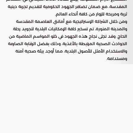
المقدسة، مع ضمان تضافر الجهود الحكومية لتقديم تجربة دينية
ثرية ومريحة للزوار من كافة أنحاء العالم.
ومن خلال الشراكة الإستراتيجية مع أمانتي العاصمة المقدسة
والمدينة المنورة، تم تسخير كافة الإمكانيات البلدية لتجويد رحلة
الحاج. وقد تجلى نجاح هذه الجهود في خلو المواسم الماضية من
الحوادث الصحية المرتبطة بالأغذية، وذلك بفضل الرقابة الصارمة
والاستخدام الأمثل للأصول البلدية، مما أوجد بيئة صحية آمنة
ومستدامة.
ركائز الاستعداد التشغيلي لموسم حج
1447هـ
تستند خارطة طريق الوزارة إلى مستهدفات
رؤية المملكة 2030
وبرنامج خدمة ضيوف الرحمن. وتعمل المنظومة الوطنية وفق
أربعة محاور أساسية تضمن تقديم خدمات نوعية تتماشى مع
قدسية الحرمين الشريفين، وهي:
البنية التحتية والمرافق الهندسية