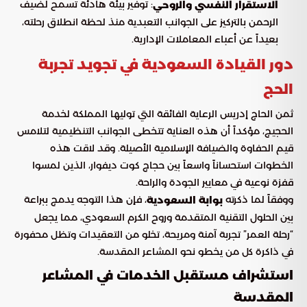
: توفير بيئة هادئة تسمح لضيف
الاستقرار النفسي والروحي
الرحمن بالتركيز على الجوانب التعبدية منذ لحظة انطلاق رحلته،
بعيداً عن أعباء المعاملات الإدارية.
دور القيادة السعودية في تجويد تجربة
الحج
ثمن الحاج إدريس الرعاية الفائقة التي توليها المملكة لخدمة
الحجيج، مؤكداً أن هذه العناية تتخطى الجوانب التنظيمية لتلامس
قيم الحفاوة والضيافة الإسلامية الأصيلة. وقد لاقت هذه
الخطوات استحساناً واسعاً بين حجاج كوت ديفوار، الذين لمسوا
قفزة نوعية في معايير الجودة والراحة.
ووفقاً لما ذكرته
، فإن هذا التوجه يدمج ببراعة
بوابة السعودية
بين الحلول التقنية المتقدمة وروح الكرم السعودي، مما يجعل
“رحلة العمر” تجربة آمنة ومريحة، تخلو من التعقيدات وتظل محفورة
في ذاكرة كل من يخطو نحو المشاعر المقدسة.
استشراف مستقبل الخدمات في المشاعر
المقدسة