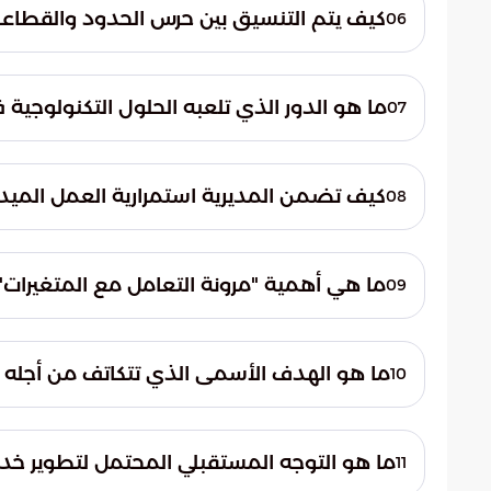
مواقف طارئة. وتستعين هذه الفرق بأحدث الآ
كيف يتم التنسيق بين حرس الحدود والقطاعات
06
الاستجابة وتقديم المساعدة اللازمة في الوق
يتم العمل وفق بروتوكولات تعاون وثيقة وخط
القطاعات. يضمن هذا التنسيق تنفيذ الخطط ال
ما هو الدور الذي تلعبه الحلول التكنولوجية 
07
المنظومة الأمنية الشاملة لخدمة ضيوف الر
تعتمد المديرية منهجية تدمج بين الكفاءة الب
لمتابعة الأوضاع الأمنية واستقرارها. أدى هذ
كيف تضمن المديرية استمرارية العمل الميد
08
الخدمات المقدمة ورفع مستوى الأمان في 
تضمن المديرية ذلك من خلال توفير منظومة
الميدانية. تهدف هذه المنظومة إلى تزويد الق
ما هي أهمية "مرونة التعامل مع المتغيرات"
09
مما يسمح باستمرار الأداء الميداني بأعلى كف
تكمن أهمية المرونة في رفع مستوى الاستعدا
بسرعة ودقة متناهية. تساهم هذه الجاهزية ال
ما هو الهدف الأسمى الذي تتكاتف من أجله ك
10
المواقف قبل تفاقمها.
الهدف الأسمى هو تمكين حجاج بيت الله الحرام 
أجواء تملؤها السكينة والوقار. تسعى الدولة 
ما هو التوجه المستقبلي المحتمل لتطوير خدم
11
تجربة الحاج الإيمانية.