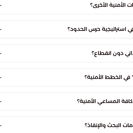
ليات والمعدات التقنية المتطورة لضمان سرعة
 الأمنية الأخرى؟
ت المناسب.
ط أمنية مشتركة تهدف إلى توحيد الجهود بين كافة
تنظيمية والميدانية بانسجام تام، مما يعزز من كفاءة
في استراتيجية حرس الحدود؟
حمن.
شرية والتقنيات الحديثة، مثل أنظمة المراقبة المتطورة
ا التوظيف التقني إلى إحداث نقلة نوعية في جودة
اني دون انقطاع؟
نطاق الاختصاص.
 دعم لوجستي متكاملة ومستمرة لجميع الفرق
وات بكافة احتياجاتها الضرورية والفنية بشكل فوري،
 في الخطط الأمنية؟
اءة ممكنة.
د للتعامل مع أي أحداث أو متغيرات ميدانية مفاجئة
عالية في تقليل نسب المخاطر المحتملة وسرعة احتواء
افة المساعي الأمنية؟
من التفرغ التام للعبادة وأداء شعائرهم الدينية في
من خلال هذه الجهود إلى إزالة أي عوائق قد تؤثر على
ات البحث والإنقاذ؟