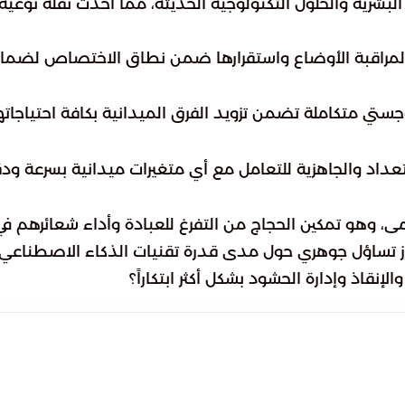
بشرية والحلول التكنولوجية الحديثة، مما أحدث نقلة نوعية
مراقبة الأوضاع واستقرارها ضمن نطاق الاختصاص لضما
تي متكاملة تضمن تزويد الفرق الميدانية بكافة احتياجاته
اد والجاهزية للتعامل مع أي متغيرات ميدانية بسرعة ودق
، وهو تمكين الحجاج من التفرغ للعبادة وأداء شعائرهم في
برز تساؤل جوهري حول مدى قدرة تقنيات الذكاء الاصطناعي
نقاذ وإدارة الحشود بشكل أكثر ابتكاراً؟