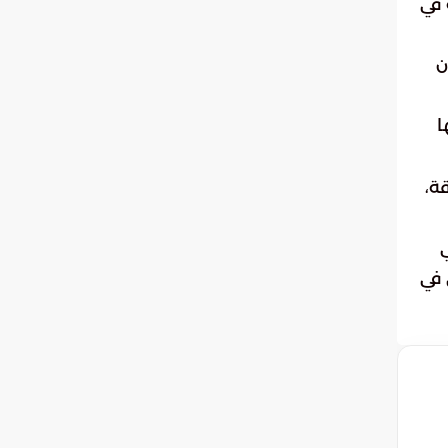
 في
ن
ا
ة،
 في