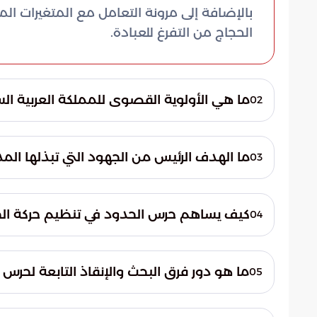
بالإضافة إلى مرونة التعامل مع المتغيرات ال
الحجاج من التفرغ للعبادة.
ما هي الأولوية القصوى للمملكة العربية ا
02
تعتبر سلامة الحجيج هي الأولوية القصوى للمم
الحج السنوية. تهدف هذه الأولوية إلى تسخير 
ما الهدف الرئيس من الجهود التي تبذلها المد
03
في بيئة آمنة تماماً.
تهدف المديرية إلى صياغة بيئة آمنة ومستق
وطمأنينة. يتم تحقيق ذلك من خلال تقديم خد
كيف يساهم حرس الحدود في تنظيم حركة ال
04
المشاعر المقدسة التي يتواجد فيها الحجاج.
تساهم قوات حرس الحدود بشكل مباشر في إدا
ويركز دورها على توزيع الكثافات السكانية في
ما هو دور فرق البحث والإنقاذ التابعة لحرس 
05
بين المواقع المختلفة داخل المشعر.
تعمل فرق البحث والإنقاذ المتخصصة بجاهزية