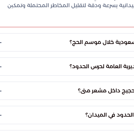
ميدانية بسرعة ودقة لتقليل المخاطر المحتملة وتمكين
لسعودية خلال موسم الحج؟
لكة، وهي الركيزة الأساسية التي تبنى عليها خطة أمن
جميع الإمكانيات البشرية والتقنية لضمان أداء المناسك
يرية العامة لحرس الحدود؟
رة تضمن لضيوف الرحمن أداء شعائرهم بكل يسر
مات ميدانية وأمنية متطورة ومتكاملة في كافة
حجيج داخل مشعر منى؟
رة الحشود وتنظيم التدفقات البشرية داخل مشعر منى.
 المسارات المختلفة لمنع التكدس وضمان انسيابية التنقل
الحدود في الميدان؟
 تامة وعلى مدار الساعة للتعامل الفوري مع أي