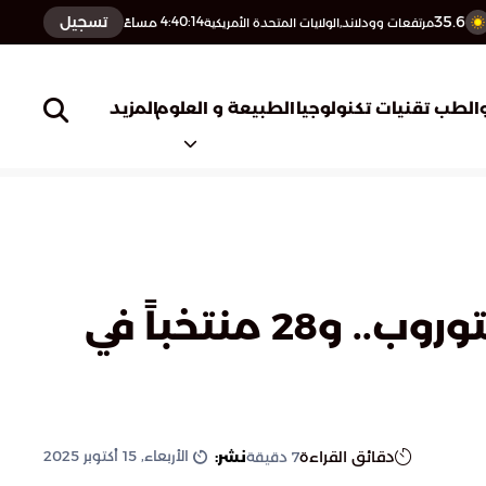
35.6
تسجيل
4:40:15
مساءً
مرتفعات وودلاند,الولايات المتحدة الأمريكية
المزيد
الطب
تقنيات تكنولوجيا
الطبيعة و العلوم
ملف يلا كورة.. تكريم النحاس.. موعد التدريب الأول لتوروب.. و28 منتخباً في
الأربعاء, 15 أكتوبر 2025
دقائق القراءة
نشر:
7
دقيقة