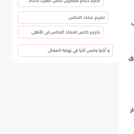
اختيار حكام مصريين لكأس العرب 2025
تكريم عماد النحاس
ل
تكريم خاص لعماد النحاس في الأهلي
و أخيرا وليس آخرا في نهاية المقال :
رق
ر