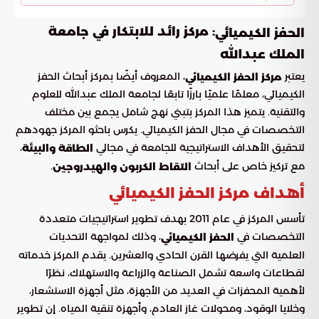
: مركز رائد للابتكار في جامعة
الحفز الكيميائي
الملك عبدالله
يعتبر
، المعروف أيضًا بمركز أبحاث الحفز
مركز الحفز الكيميائي
الكيميائي، معلمًا علميًا بارزًا تابعًا لجامعة الملك عبدالله للعلوم
والتقنية. يتميز هذا المركز بتبني نهج شامل يجمع بين مختلف
التخصصات في مجال الحفز الكيميائي. يكرس باحثو المركز جهودهم
لتحقيق الأهداف الاستراتيجية للجامعة في مجالي
،
الطاقة والبيئة
مع تركيز خاص على أبحاث
.
التقاط الكربون والهيدروجين
أهداف مركز الحفز الكيميائي
تأسس المركز في عام 2011 بهدف تطوير استراتيجيات متعددة
التخصصات في
، وذلك لمواجهة التحديات
الحفز الكيميائي
العلمية التي يفرضها القرن الحادي والعشرين. يقدم المركز خدماته
لقطاعات واسعة تشمل الصناعة والزراعة والاستهلاك، نظرًا
لأهمية المحفزات في العديد من الأجهزة، مثل أجهزة الاستشعار،
وخلايا الوقود، ومحولات غاز العادم، وأجهزة تنقية المياه. إن تطوير