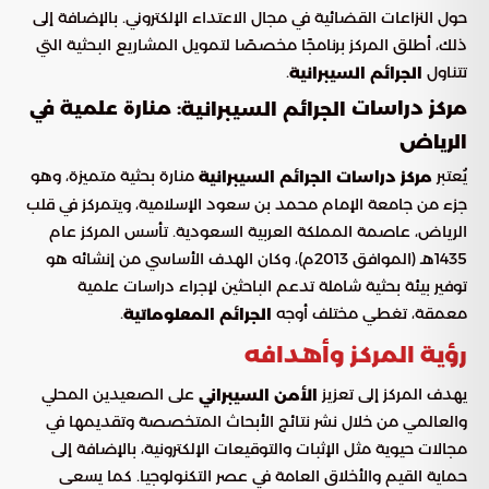
حول النزاعات القضائية في مجال الاعتداء الإلكتروني. بالإضافة إلى
ذلك، أطلق المركز برنامجًا مخصصًا لتمويل المشاريع البحثية التي
تتناول
.
الجرائم السيبرانية
مركز دراسات
: منارة علمية في
الجرائم السيبرانية
الرياض
يُعتبر
منارة بحثية متميزة، وهو
مركز دراسات الجرائم السيبرانية
جزء من جامعة الإمام محمد بن سعود الإسلامية، ويتمركز في قلب
الرياض، عاصمة المملكة العربية السعودية. تأسس المركز عام
1435هـ (الموافق 2013م)، وكان الهدف الأساسي من إنشائه هو
توفير بيئة بحثية شاملة تدعم الباحثين لإجراء دراسات علمية
معمقة، تغطي مختلف أوجه
.
الجرائم المعلوماتية
رؤية المركز وأهدافه
يهدف المركز إلى تعزيز
على الصعيدين المحلي
الأمن السيبراني
والعالمي من خلال نشر نتائج الأبحاث المتخصصة وتقديمها في
مجالات حيوية مثل الإثبات والتوقيعات الإلكترونية، بالإضافة إلى
حماية القيم والأخلاق العامة في عصر التكنولوجيا. كما يسعى