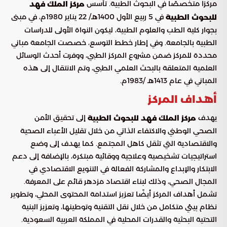
مركزًا متخصصًا في البحوث الطبية. تأسس
مركز الملك فهد
في 5 ربيع الأول 1400هـ/ 22 يناير 1980م، في مبنى
للبحوث الطبية
بجوار كلية الطب والعلوم الطبية، ليكون النواة الأولى للدراسات
الطبية بالجامعة. وفي إطار خطط التوسع، خصصت الجامعة مباني
محددة للمركز ضمن مشروع المركز الطبي، ووفرت أحدث الوسائل
العلمية المتعلقة بالبحث العلمي الطبي، وتم الانتقال إلى هذه
المباني في عام 1413هـ /1983م.
أهداف المركز
يهدف
إلى تحقيق الأمن
مركز الملك فهد للبحوث الطبية
الصحي الوطني والاكتفاء الذاتي من خلال تقليل الأعباء الصحية
والاقتصادية التي تثقل كاهل المجتمع. كما يهدف إلى وضع
استراتيجيات تشخيصية وعلاجية ووقائية مبتكرة، بالإضافة إلى دعم
الابتكار والإبداع والمشاركة الفعالة في التنويع الاقتصادي في
المجال الصحي، وذلك لبناء اقتصاد مزدهر قائم على المعرفة.
تشمل أهداف المركز أيضًا تعزيز استدامة المحتوى المحلي، وتطوير
نظام بيئي متكامل من خلال نقل التقنية وتوطينها، وتعزيز البنية
التحتية البحثية والقدرات المحلية في المملكة العربية السعودية.