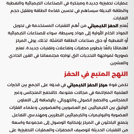
عمليات تحفيزية جديدة ومبتكرة في الصناعات الكيميائية والنفطية
والطاقة البديلة سيساهم في تحسين كفاءة الطاقة وتقليل حجم
النفايات.
يُعتبر
من أهم التقنيات المستخدمة في تحويل
الحفز الكيميائي
المواد الخام الأولية إلى مواد وسيطة، سواء للصناعات الكيميائية
أو النفطية أو حتى صناعات الطاقة الناشئة. لذلك، يولي المركز
اهتمامًا بالغًا بتطوير محفزات وتفاعلات وتقنيات جديدة، تعتبر
ضرورية لمواجهة التحديات التي تواجه مجتمعاتنا في القرن الحادي
والعشرين.
النهج المتبع في الحفز
تكمن قوة
في قدرته على الجمع بين الخبرات
مركز الحفز الكيميائي
العلمية المتراكمة في مجالات متنوعة، كالتحفيز المتجانس وغير
المتجانس، والتحفيز الضوئي والكهربائي، بالإضافة إلى التعاون
الوثيق بين الكيميائيين غير العضويين والعضويين، وعلماء الفلزات
العضوية والبوليمرات والكيميائيين النظريين ومهندسي التفاعل.
يتمتع الباحثون في المركز بإمكانية الوصول إلى مجموعة واسعة
من التقنيات الحديثة لتوصيف المحفزات والعمليات التحفيزية على