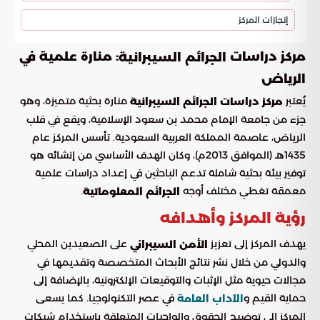
إنجازات المركز
مركز دراسات
: منارة علمية في
الجرائم السيبرانية
الرياض
يُعتبر
منارة بحثية متميزة، وهو
مركز دراسات الجرائم السيبرانية
جزء من جامعة الإمام محمد بن سعود الإسلامية، ويقع في قلب
الرياض، عاصمة المملكة العربية السعودية. تأسس المركز عام
1435هـ (الموافق 2013م)، وكان الهدف الأساسي من إنشائه هو
توفير بيئة بحثية شاملة تدعم الباحثين في إعداد دراسات علمية
معمقة تغطي مختلف أوجه
.
الجرائم المعلوماتية
رؤية المركز وأهدافه
يهدف المركز إلى تعزيز
على الصعيدين المحلي
الأمن السيبراني
والدولي من خلال نشر نتائج الأبحاث المتخصصة وتقديمها في
مجالات حيوية مثل الإثبات والتوقيعات الإلكترونية، بالإضافة إلى
حماية القيم و
في عصر التكنولوجيا. كما يسعى
الآداب العامة
المركز إلى توضيح الحقوق والواجبات المتعلقة باستخدام شبكات