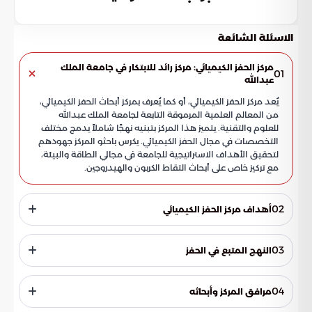
الاسئلة الشائعة
مركز الحفز الكيميائي: مركز رائد للابتكار في جامعة الملك
01
عبدالله
يُعد مركز الحفز الكيميائي، أو كما يُعرف بمركز أبحاث الحفز الكيميائي،
من المعالم العلمية المرموقة التابعة لجامعة الملك عبدالله
للعلوم والتقنية. يتميز هذا المركز بتبنيه نهجًا شاملاً يدمج مختلف
التخصصات في مجال الحفز الكيميائي. يكرس باحثو المركز جهودهم
لتحقيق الأهداف الاستراتيجية للجامعة في مجالي الطاقة والبيئة،
مع تركيز خاص على أبحاث التقاط الكربون والهيدروجين.
02
أهداف مركز الحفز الكيميائي
تأسس المركز في عام 2011 بهدف تطوير استراتيجيات متعددة
التخصصات في الحفز الكيميائي، وذلك لمواجهة التحديات العلمية
03
النهج المتبع في الحفز
التي يفرضها القرن الحادي والعشرون. يقدم المركز خدماته
لقطاعات واسعة تشمل الصناعة والزراعة والاستهلاك، وذلك
تكمن قوة مركز الحفز الكيميائي في قدرته على الجمع بين الخبرات
لأهمية المحفزات في العديد من الأجهزة، مثل أجهزة الاستشعار،
العلمية المتراكمة في مجالات متنوعة، كالتحفيز المتجانس وغير
04
مرافق المركز وأبحاثه
وخلايا الوقود، ومحولات غاز العادم، وأجهزة تنقية المياه. إن تطوير
المتجانس، والتحفيز الضوئي والكهربائي، بالإضافة إلى التعاون
عمليات تحفيزية جديدة ومبتكرة في الصناعات الكيميائية والنفطية