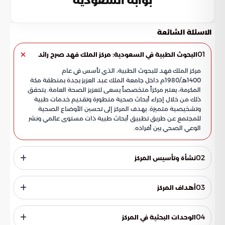
بوابة السعودية
الاسئلة الشائعة
01
البحوث الطبية في السعودية: مركز الملك فهد صرح رائد
مركز الملك فهد للبحوث الطبية، الذي تأسس في عام
1400هـ/1980م داخل جامعة الملك عبد العزيز بجدة بمنطقة مكة
المكرمة، يعتبر مركزاً متخصصاً يسعى لتعزيز الصحة العامة. يتحقق
ذلك من خلال إجراء أبحاث صحية متطورة وتقديم خدمات طبية
وتشخيصية متميزة. يهدف المركز إلى تحسين الأوضاع الصحية
للمجتمع عن طريق تطبيق أبحاث طبية ذات مستوى عالمي ونشر
الوعي الصحي بين أفراده.
02
نشأة وتأسيس المركز
جامعة الملك عبد العزيز بجدة تعتبر أول جامعة سعودية أنشأت
مركزاً متخصصاً في البحوث الطبية. تأسس مركز الملك فهد للبحوث
03
أهداف المركز
الطبية في 5 ربيع الأول 1400هـ/ 22 يناير 1980م، في مبنى مجاور
لكلية الطب والعلوم الطبية، ليكون النواة الأولى للأبحاث الطبية
يهدف مركز الملك فهد للبحوث الطبية إلى تحقيق الأمن الصحي
بالجامعة. في إطار خطط التوسع، خصصت الجامعة مباني محددة
الوطني والاكتفاء الذاتي من خلال تقليل الأعباء الصحية
04
الوحدات البحثية في المركز
للمركز ضمن مشروع المركز الطبي، ووفرت أحدث الوسائل العلمية
والاقتصادية التي تثقل كاهل المجتمع. كما يهدف إلى وضع