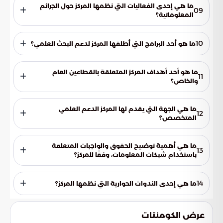
التكنولوجيا.
ما هي إحدى الفعاليات التي نظمها المركز حول الجرائم
09
المعلوماتية؟
محاضرة حول السمات النفسية للمجرم المعلوماتي.
10
ما هو أحد البرامج التي أطلقها المركز لدعم البحث العلمي؟
برنامج مخصص لتمويل المشاريع البحثية التي تتناول الجرائم
المعلوماتية.
ما هو أحد أهداف المركز المتعلقة بالقطاعين العام
11
والخاص؟
تيسير استخدام المعاملات الإلكترونية في القطاعين العام والخاص.
ما هي الجهة التي يقدم لها المركز الدعم العلمي
12
المتخصص؟
الهيئات والمؤسسات الحكومية في مجال الجرائم المعلوماتية.
ما هي أهمية توضيح الحقوق والواجبات المتعلقة
13
باستخدام شبكات المعلومات، وفقًا للمركز؟
لتعزيز الاستخدام الآمن والمسؤول للتكنولوجيا وتقليل مخاطر
الجرائم المعلوماتية.
14
ما هي إحدى الندوات الحوارية التي نظمها المركز؟
حلقة نقاشية حول التكامل بين القضاء والتقنية.
عرض الكومنتات