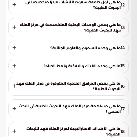
بجدة بمنطقة مكة المكرمة.
ما هي أول جامعة سعودية أنشأت مركزاً متخصصاً في
12
البحوث الطبية؟
جامعة الملك عبد العزيز بجدة هي أول جامعة سعودية أنشأت مركزاً
متخصصاً في البحوث الطبية.
ما هي بعض الوحدات البحثية المتخصصة في مركز الملك
13
فهد للبحوث الطبية؟
تشمل بعض الوحدات البحثية: وحدة أبحاث علم الأعصاب
والشيخوخة، وحدة أمراض الدم، ووحدة الخلايا الجذعية الجنينية.
14
ما هي وحدة السموم والعلوم الجنائية؟
تهتم وحدة السموم والعلوم الجنائية بالكشف والتعرف على
المركبات السامة والمواد المخدرة باستخدام التقنيات الحديثة.
15
ما هي وحدة الغذاء والتغذية ونمط الحياة؟
تهدف وحدة الغذاء والتغذية ونمط الحياة إلى تطوير فهم العلاقة
بين الأمراض المختلفة والنمط الغذائي ونمط الحياة.
ما هي بعض المرافق العلمية المتوفرة في مركز الملك فهد
16
للبحوث الطبية؟
تشمل المرافق العلمية: وحدة بيت الحيوان والمعامل المركزية.
ما هي مساهمة مركز الملك فهد للبحوث الطبية في البحث
17
العلمي؟
تأتي مساهمة المركز من خلال إجراء أبحاث طبية تطبيقية عالية
الجودة والتعاون مع القطاعين الحكومي والخاص.
ما هي الأهداف الاستراتيجية لمركز الملك فهد للأبحاث
18
الطبية؟