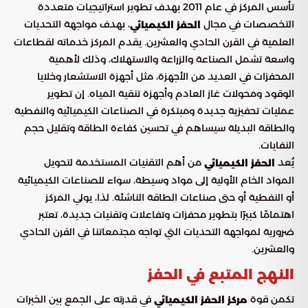
تأسس المركز في عام 2011 بهدف تطوير استراتيجيات متعددة
التخصصات في مجال
، بهدف مواجهة التحديات
الحفز الكيميائي
العلمية في القرن الحادي والعشرين. يقدم المركز خدماته لقطاعات
واسعة تشمل الصناعة والزراعة والاستهلاك، وذلك لأهمية
المحفزات في العديد من الأجهزة، مثل أجهزة الاستشعار وخلايا
الوقود ومحولات غاز العادم وأجهزة تنقية المياه. إن تطوير
عمليات تحفيزية جديدة ومبتكرة في الصناعات الكيميائية والنفطية
والطاقة البديلة سيساهم في تحسين كفاءة الطاقة وتقليل حجم
النفايات.
يُعد
من أهم التقنيات المستخدمة لتحويل
الحفز الكيميائي
المواد الخام الأولية إلى مواد وسيطة، سواء للصناعات الكيميائية
أو النفطية أو حتى صناعات الطاقة الناشئة. لذا، يولي المركز
اهتمامًا كبيرًا بتطوير محفزات وتفاعلات وتقنيات جديدة، تعتبر
ضرورية لمواجهة التحديات التي تواجه مجتمعاتنا في القرن الحادي
والعشرين.
النهج المتبع في الحفز
تكمن قوة
في قدرته على الجمع بين الخبرات
مركز الحفز الكيميائي