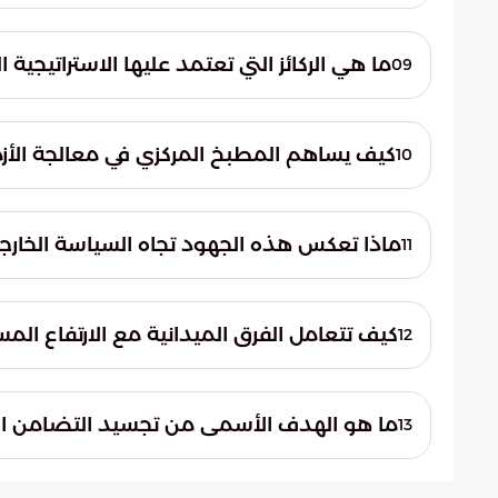
تتركز العمليات الإغاثية الحالية لمركز الملك
وهي المناطق التي تشهد كثافة عالية من النا
ما هي الركائز التي تعتمد عليها الاستراتيجي
09
تعتمد الاستراتيجية السعودية على سرعة الاستجا
المناطق الأكثر تضرراً لضمان استدامة الدعم ا
كيف يساهم المطبخ المركزي في معالجة الأزم
10
يساهم المطبخ المركزي في الحد من تفاقم الأ
اليومية، مما يخفف من حدة الجوع ويوفر حداً 
ماذا تعكس هذه الجهود تجاه السياسة الخارجي
11
تعكس هذه الجهود المكانة المتقدمة للقضية 
على الدور الريادي للمملكة في قيادة العمل ال
كيف تتعامل الفرق الميدانية مع الارتفاع المس
12
والصراعات.
تدار العمليات داخل المطبخ المركزي بمنظوم
المستمرة في أعداد النازحين، مما يضمن مرو
ما هو الهدف الأسمى من تجسيد التضامن 
13
الحاجة.
يهدف التضامن السعودي إلى تقديم دعم عملي