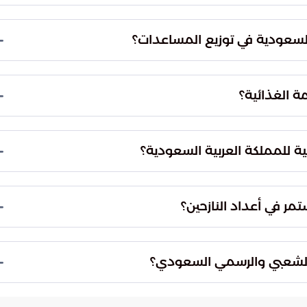
 سلمان في المناطق الوسطى والجنوبية من قطاع غزة،
زحين وتحتاج إلى تدخل غذائي عاجل.
ة السعودية في توزيع المساعدات؟
بة وكفاءة التوزيع، بالإضافة إلى التركيز المكثف على
لغذائي وتعزيز الأمان المعيشي للسكان في ظل الأزمة.
ة الغذائية؟
زمة الغذائية عبر توفير تدفق منتظم ومستقر للوجبات
أدنى من العيش الكريم للعائلات الفلسطينية.
ة للمملكة العربية السعودية؟
الفلسطينية في السياسة الخارجية السعودية، وتؤكد
إغاثي العالمي وحماية المدنيين في أوقات الأزمات
تمر في أعداد النازحين؟
ة عمل متسارعة ومتطورة تهدف إلى مواكبة الزيادة
نة الاستجابة السعودية وتوسيع نطاق المساعدات عند
الشعبي والرسمي السعودي؟
 ملموس يتجاوز الشعارات، من خلال سخر الإمكانات