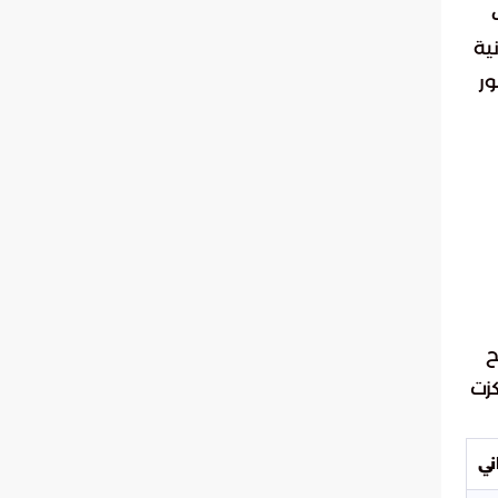
ية
ور
ح
كزت
ني