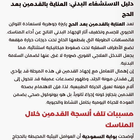
دليل الاستشفاء البدني:
العناية بالقدمين بعد
الحج
تعد
ركيزة جوهرية لاستعادة التوازن
العناية بالقدمين بعد الحج
الحيوي للجسم وتخفيف آثار الإجهاد البدني الناتج عن أداء المناسك.
فالمسافات الطويلة التي يقطعها الحاج تحت درجات حرارة مرتفعة
تضع الأطراف السفلية تحت ضغوط ميكانيكية استثنائية، مما
يجعل التدخل العلاجي الفوري ضرورة لا غنى عنها لضمان السلامة
البدنية.
إن إهمال التعامل مع إجهاد القدمين في هذه المرحلة قد يؤدي
إلى فقدان مرونة الجلد، وظهور تصدعات عميقة قد تتحول إلى
آلام مزمنة تعيق الحركة الطبيعية. لذا، فإن الاهتمام بصحة
القدمين يتجاوز كونه إجراءً ثانوياً، بل هو بروتوكول صحي يضمن
العودة للحياة اليومية بكامل النشاط والحيوية.
مسببات تلف أنسجة القدمين خلال
المناسك
أوضحت
أن العوامل البيئية المحيطة بالحجاج
بوابة السعودية