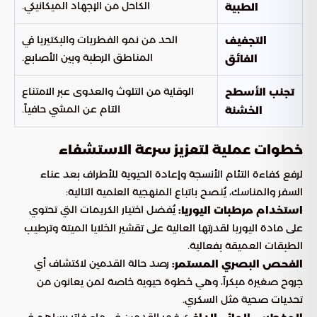
الكاحل من الإجهاد الميكانيكي.
الطبية
الحد من نمو الفطريات والبكتيريا في
التجفيف
المناطق الرطبة وبين الأصابع.
الفائق
الوقاية من التلوث والعدوى عبر الامتناع
تجنب الأسطح
التام عن المشي حافياً.
الخشنة
خطوات عملية لتعزيز سرعة الاستشفاء
لرفع كفاءة التئام الأنسجة وإعادة الحيوية للأطراف بعد عناء
السفر والمناسك، يُنصح باتباع المنهجية العلمية التالية:
يُفضل اختيار الكريمات التي تحتوي
استخدام مرطبات اليوريا:
على مادة اليوريا لقدرتها العالية على تقشير الخلايا الميتة وترطيب
الطبقات العميقة بفعالية.
رصد حالة القدمين لاكتشاف أي
الفحص البصري المستمر:
جروح صغيرة مبكراً، وهي خطوة حيوية خاصة لمن يعانون من
تحديات صحية مثل السكري.
غمر القدمين في ماء فاتر يساهم في