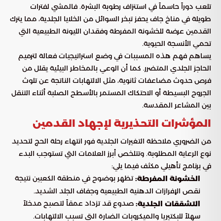
تلعب دوراً حاسماً في استنزاف رطوبة البشرة. فالمشي لفترات
طويلة في مناخ جاف يحفز تبخر السوائل من الخلايا الجلدية، مما يترك
القدمين عرضة للخشونة المفرطة وفقدان الليونة الطبيعية التي
تحمي الأنسجة الحيوية.
يساهم فهم هذه المسببات في وضع استراتيجيات فعالة لترميم
الحاجز الجلدي المتضرر. كما أن الوعي بالمخاطر البيئية يقلل من
فرص حدوث مضاعفات ثانوية، مثل الالتهابات الناتجة عن تلوث
الجروح البسيطة أو الاحتكاك المستمر بالأسطح الصلبة أثناء التنقل
بين المشاعر المقدسة.
المؤشرات التحذيرية لإجهاد القدمين
من الضروري ملاحظة التغيرات الجلدية فور انتهاء رحلة الحج لتحديد
نوع الرعاية المطلوبة. وتتلخص أبرز العلامات التي تستوجب البدء
في برنامج تأهيلي مكثف فيما يلي:
تظهر بوضوح في منطقة الكعبين نتيجة
الخشونة المفرطة:
نقص الإفرازات الدهنية الطبيعية وجفاف الجلد الشديد.
صدوع قد تزداد عمقاً لتصبح مدخلاً
التشققات الجلدية:
سهلاً للبكتيريا والميكروبات الضارة التي تسبب الالتهابات.