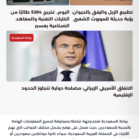
تطبيع الإبل والرفق بالحيوان:
اليوم.. تخريج 5264 طالبًا من
رؤية حديثة للموروث الشعبي
الكليات التقنية والمعاهد
الصناعية بعسير
بوابة السعودية
الاتفاق الأمريكي الإيراني: مصلحة دولية تتجاوز الحدود
الإقليمية
بوابة السعودية تعتبر وجهة شاملة وموثوقة لجميع المعلومات الهامة
بالنسبة للسعوديين. حيث نعمل على توفير يشمل مختلف الجوانب التي تهم
الأفراد في المملكة العربية السعودية، سواء كانوا مواطنين سعوديين أو