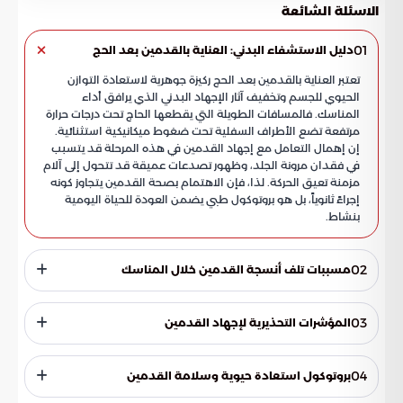
الاسئلة الشائعة
01
دليل الاستشفاء البدني: العناية بالقدمين بعد الحج
تعتبر العناية بالقدمين بعد الحج ركيزة جوهرية لاستعادة التوازن
الحيوي للجسم وتخفيف آثار الإجهاد البدني الذي يرافق أداء
المناسك. فالمسافات الطويلة التي يقطعها الحاج تحت درجات حرارة
مرتفعة تضع الأطراف السفلية تحت ضغوط ميكانيكية استثنائية.
إن إهمال التعامل مع إجهاد القدمين في هذه المرحلة قد يتسبب
في فقدان مرونة الجلد، وظهور تصدعات عميقة قد تتحول إلى آلام
مزمنة تعيق الحركة. لذا، فإن الاهتمام بصحة القدمين يتجاوز كونه
إجراءً ثانوياً، بل هو بروتوكول طبي يضمن العودة للحياة اليومية
بنشاط.
02
مسببات تلف أنسجة القدمين خلال المناسك
أشارت بوابة السعودية إلى أن العوامل البيئية المحيطة بالحجاج
تلعب دوراً حاسماً في استنزاف رطوبة البشرة. فالمشي لفترات طويلة
03
المؤشرات التحذيرية لإجهاد القدمين
في مناخ جاف يحفز تبخر السوائل من الخلايا الجلدية، مما يترك
القدمين عرضة للخشونة المفرطة وفقدان الليونة الطبيعية. فهم
من الضروري ملاحظة التغيرات الجلدية فور انتهاء رحلة الحج لتحديد
هذه المسببات يساعد في وضع استراتيجيات فعالة لترميم الحاجز
نوع الرعاية المطلوبة. وتتلخص أبرز العلامات التي تستوجب البدء في
04
بروتوكول استعادة حيوية وسلامة القدمين
الجلدي المتضرر. كما أن الوعي بالمخاطر البيئية يقلل من فرص
برنامج تأهيلي فيما يلي:
حدوث مضاعفات ثانوية، مثل الالتهابات الناتجة عن تلوث الجروح