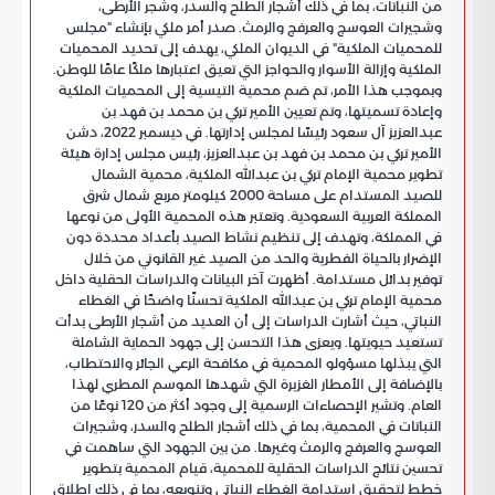
من النباتات، بما في ذلك أشجار الطلح والسدر، وشجر الأرطى،
وشجيرات العوسج والعرفج والرمث. صدر أمر ملكي بإنشاء "مجلس
للمحميات الملكية" في الديوان الملكي، يهدف إلى تحديد المحميات
الملكية وإزالة الأسوار والحواجز التي تعيق اعتبارها ملكًا عامًا للوطن.
وبموجب هذا الأمر، تم ضم محمية التيسية إلى المحميات الملكية
وإعادة تسميتها، وتم تعيين الأمير تركي بن محمد بن فهد بن
عبدالعزيز آل سعود رئيسًا لمجلس إدارتها. في ديسمبر 2022، دشن
الأمير تركي بن محمد بن فهد بن عبدالعزيز، رئيس مجلس إدارة هيئة
تطوير محمية الإمام تركي بن عبدالله الملكية، محمية الشمال
للصيد المستدام على مساحة 2000 كيلومتر مربع شمال شرق
المملكة العربية السعودية. وتعتبر هذه المحمية الأولى من نوعها
في المملكة، وتهدف إلى تنظيم نشاط الصيد بأعداد محددة دون
الإضرار بالحياة الفطرية والحد من الصيد غير القانوني من خلال
توفير بدائل مستدامة. أظهرت آخر البيانات والدراسات الحقلية داخل
محمية الإمام تركي بن عبدالله الملكية تحسنًا واضحًا في الغطاء
النباتي، حيث أشارت الدراسات إلى أن العديد من أشجار الأرطى بدأت
تستعيد حيويتها. ويعزى هذا التحسن إلى جهود الحماية الشاملة
التي يبذلها مسؤولو المحمية في مكافحة الرعي الجائر والاحتطاب،
بالإضافة إلى الأمطار الغزيرة التي شهدها الموسم المطري لهذا
العام. وتشير الإحصاءات الرسمية إلى وجود أكثر من 120 نوعًا من
النباتات في المحمية، بما في ذلك أشجار الطلح والسدر، وشجيرات
العوسج والعرفج والرمث وغيرها. من بين الجهود التي ساهمت في
تحسين نتائج الدراسات الحقلية للمحمية، قيام المحمية بتطوير
خطط لتحقيق استدامة الغطاء النباتي وتنويعه، بما في ذلك إطلاق