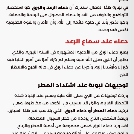
في نهاية هذا المقال، ستدرك أن
هو استحضار
دعاء الرعد والبرق
للتواضع والخوف من الله، والدعاء للحصول على الرحمة والحماية،
وهو تذكير بأننا في حاجة دائمة إلى الله، وأن الأمان والقوة الحقيقية
تكمن فيه وحده.
دعاء عند سماع الرعد
يعتبر دعاء البرق من الأدعية المشهورة في السنة النبوية، والذي
يظهر أن النبي صلى الله عليه وسلم لم يترك أمرًا من أمور الدنيا فيه
خير إلا وأرشدنا إليه، وأخبرنا عن دعاء البرق في حالة الفرح والانتظار
للخير.
توجيهات نبوية عند اشتداد المطر
وردت توجيهات من النبي صلى الله عليه وسلم عند ازدياد شدة
الأمطار الغزيرة، والتي قد تتسبب في الخوف من مخاطرها، وهي
ترديد
، الذي يتناسب مع هذا السياق،
دعاء المطر أو دعاء البرق
وينقذ الشخص الذي يردده من خطر السيول المحتملة.
لقد ورد دعاء البرق ضمن مجموعة من أدعية المطر والرياح
والعواصف، ويحتوي على أمثلة متنوعة تستدعي البحث عنه عند