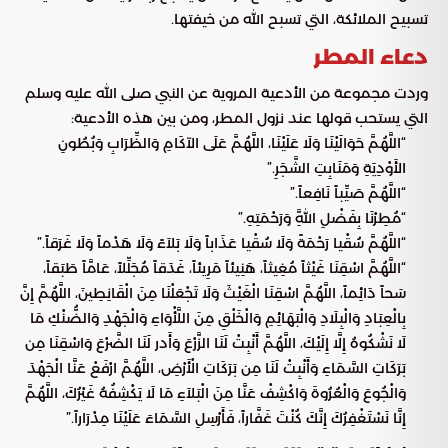
تسبيح الملائكة، التي تسبح الله من خيفتها.
دعاء المطر
وردت مجموعة من الأدعية المروية عن النبي صلى الله عليه وسلم
التي يستحب قولها عند نزول المطر، ومن بين هذه الأدعية:
“اللَّهُمَّ حَوَالَيْنَا وَلَا عَلَيْنَا، اللَّهُمَّ عَلَى الآكَامِ وَالظِّرَابِ وَبُطُونِ
الأَوْدِيَةِ وَمَنَابِتِ الشَّجَرِ.”
“اللَّهُمَّ صَيِّباً نَافِعاً.”
“مُطِرْنَا بِفَضْلِ اللَّهِ وَرَحْمَتِهِ.”
“اللَّهُمَّ سُقْيا رَحْمَةً وَلَا سُقْيا عَذَاباً وَلَا بَلاَءً وَلَا هَدْماً وَلَا غَرَقاً.”
“اللَّهُمَّ اسْقِنَا غَيْثاً مُغِيثاً، هَنِيئاً مَرِيئاً، غَدَقاً مُجَلِّلاً، عَامَّاً طَبَقاً،
سَحاً دَائِماً، اللَّهُمَّ اسْقِنَا الْغَيْثَ وَلَا تَجْعَلْنَا مِنَ الْقَانِطِينَ، اللَّهُمَّ إِنَّ
بِالْعِبَادِ وَالْبِلَادِ وَالْبَهَائِمِ وَالْخَلْقِ مِنَ اللَّأْوَاءِ وَالْجَهْدِ وَالضُّنْكِ مَا
لَا نَشْكُوهُ إِلَّا إِلَيْكَ، اللَّهُمَّ أَنْبِتْ لَنَا الزَّرْعَ وَأَدر لَنَا الضَّرْعَ وَاسْقِنَا مِن
بَرَكَاتِ السَّمَاءِ وَأَنْبِتْ لَنَا مِن بَرَكَاتِ الْأَرْضِ، اللَّهُمَّ ارْفَعْ عَنَّا الْجَهْدَ
وَالْجُوعَ وَالْعُرُوةَ وَاكْشِفْ عَنَّا مِنَ الْبَلاَءِ مَا لَا يَكْشِفُهُ غَيْرُكَ، اللَّهُمَّ
إِنَّا نَسْتَغْفِرُكَ إِنَّكَ كُنْتَ غَفَّاراً، فَأَرْسِلِ السَّمَاءَ عَلَيْنَا مِدْرَاراً.”