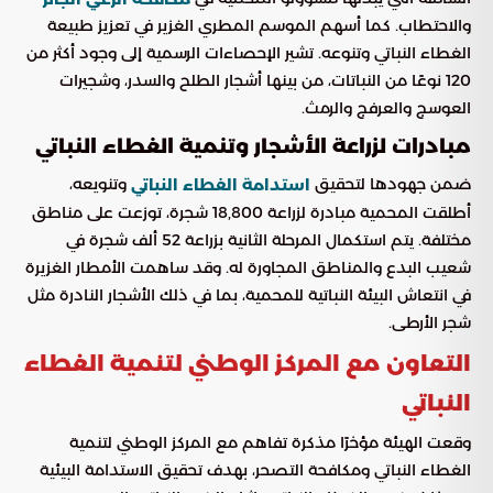
والاحتطاب. كما أسهم الموسم المطري الغزير في تعزيز طبيعة
الغطاء النباتي وتنوعه. تشير الإحصاءات الرسمية إلى وجود أكثر من
120 نوعًا من النباتات، من بينها أشجار الطلح والسدر، وشجيرات
العوسج والعرفج والرمث.
مبادرات لزراعة الأشجار وتنمية الغطاء النباتي
ضمن جهودها لتحقيق
وتنويعه،
استدامة الغطاء النباتي
أطلقت المحمية مبادرة لزراعة 18,800 شجرة، توزعت على مناطق
مختلفة. يتم استكمال المرحلة الثانية بزراعة 52 ألف شجرة في
شعيب البدع والمناطق المجاورة له. وقد ساهمت الأمطار الغزيرة
في انتعاش البيئة النباتية للمحمية، بما في ذلك الأشجار النادرة مثل
شجر الأرطى.
التعاون مع المركز الوطني لتنمية الغطاء
النباتي
وقعت الهيئة مؤخرًا مذكرة تفاهم مع المركز الوطني لتنمية
الغطاء النباتي ومكافحة التصحر، بهدف تحقيق الاستدامة البيئية