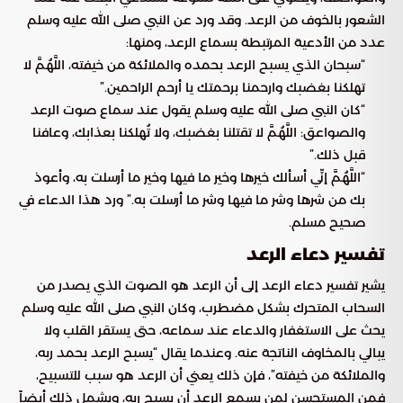
الشعور بالخوف من الرعد. وقد ورد عن النبي صلى الله عليه وسلم
عدد من الأدعية المرتبطة بسماع الرعد، ومنها:
“سبحان الذي يسبح الرعد بحمده والملائكة من خيفته، اللَّهُمَّ لا
تهلكنا بغضبك وارحمنا برحمتك يا أرحم الراحمين.”
“كان النبي صلى الله عليه وسلم يقول عند سماع صوت الرعد
والصواعق: اللَّهُمَّ لا تقتلنا بغضبك، ولا تُهلكنا بعذابك، وعافنا
قبل ذلك.”
“اللَّهُمَّ إنِّي أسألك خيرها وخير ما فيها وخير ما أرسلت به، وأعوذ
بك من شرها وشر ما فيها وشر ما أرسلت به.” ورد هذا الدعاء في
صحيح مسلم.
تفسير دعاء الرعد
يشير تفسير دعاء الرعد إلى أن الرعد هو الصوت الذي يصدر من
السحاب المتحرك بشكل مضطرب، وكان النبي صلى الله عليه وسلم
يحث على الاستغفار والدعاء عند سماعه، حتى يستقر القلب ولا
يبالي بالمخاوف الناتجة عنه. وعندما يقال “يسبح الرعد بحمد ربه،
والملائكة من خيفته”، فإن ذلك يعني أن الرعد هو سبب للتسبيح،
فمن المستحسن لمن يسمع الرعد أن يسبح ربه، ويشمل ذلك أيضاً