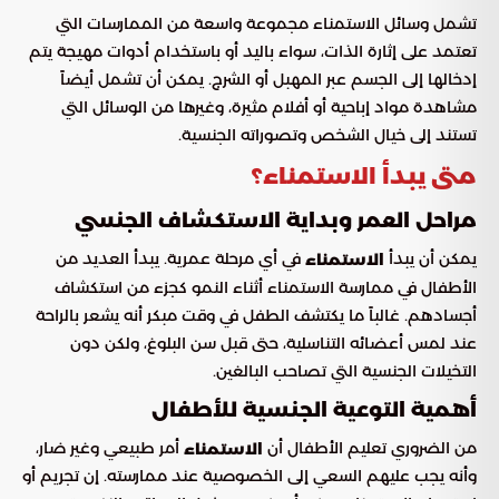
تشمل وسائل الاستمناء مجموعة واسعة من الممارسات التي
تعتمد على إثارة الذات، سواء باليد أو باستخدام أدوات مهيجة يتم
إدخالها إلى الجسم عبر المهبل أو الشرج. يمكن أن تشمل أيضاً
مشاهدة مواد إباحية أو أفلام مثيرة، وغيرها من الوسائل التي
تستند إلى خيال الشخص وتصوراته الجنسية.
متى يبدأ الاستمناء؟
مراحل العمر وبداية الاستكشاف الجنسي
يمكن أن يبدأ
في أي مرحلة عمرية. يبدأ العديد من
الاستمناء
الأطفال في ممارسة الاستمناء أثناء النمو كجزء من استكشاف
أجسادهم. غالباً ما يكتشف الطفل في وقت مبكر أنه يشعر بالراحة
عند لمس أعضائه التناسلية، حتى قبل سن البلوغ، ولكن دون
التخيلات الجنسية التي تصاحب البالغين.
أهمية التوعية الجنسية للأطفال
من الضروري تعليم الأطفال أن
أمر طبيعي وغير ضار،
الاستمناء
وأنه يجب عليهم السعي إلى الخصوصية عند ممارسته. إن تجريم أو