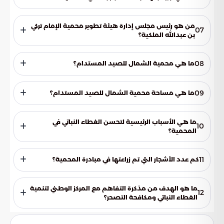
أشجار الطلح والسدر، وشجر الأرطى، وشجيرات العوسج والعرفج
والرمث.
من هو رئيس مجلس إدارة هيئة تطوير محمية الإمام تركي
07
بن عبدالله الملكية؟
الأمير تركي بن محمد بن فهد بن عبدالعزيز آل سعود.
08
ما هي محمية الشمال للصيد المستدام؟
محمية تقع شمال شرق المملكة العربية السعودية تهدف إلى
تنظيم نشاط الصيد بأعداد محددة دون الإضرار بالحياة الفطرية.
09
ما هي مساحة محمية الشمال للصيد المستدام؟
2000 كيلومتر مربع.
ما هي الأسباب الرئيسية لتحسن الغطاء النباتي في
10
المحمية؟
جهود الحماية الشاملة في مكافحة الرعي الجائر والاحتطاب،
بالإضافة إلى الأمطار الغزيرة.
11
كم عدد الأشجار التي تم زراعتها في مبادرة المحمية؟
18,800 شجرة في المرحلة الأولى.
ما هو الهدف من مذكرة التفاهم مع المركز الوطني لتنمية
12
الغطاء النباتي ومكافحة التصحر؟
تحقيق الاستدامة البيئية من خلال تنمية الغطاء النباتي وإثراء
التنوع النباتي بالمحمية.