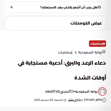
الاستمناء المتبادل قد يكون وسيلة آمنة لاستكشاف النشاط
الجنسي مع شخص آخر، مع عدم وجود خطر للحمل أو الأمراض
10
هل يجب أن أشعر بالذنب بعد الاستمناء؟
المنقولة جنسيًا، إذا لم يكن هناك اتصال مباشر.
الشعور بالذنب بعد الاستمناء غالبًا ما يكون نتيجة لرسائل سلبية
تلقاها الشخص في الماضي. من حق الشخص أن يقرر ما يناسبه،
عرض الكومنتات
وإذا كانت المشاعر السلبية تؤثر على الصحة، يمكن اللجوء إلى
الطبيب المختص.
إسلاميات
بوابة السعودية
إسلاميات
دعاء الرعد والبرق: أدعية مستجابة في
أوقات الشدة
بوابة السعودية
أعجبني
(
0
)
شارك
دقائق القراءة
17
دقائق
الجمعة, 05 ديسمبر 2025
نشر: