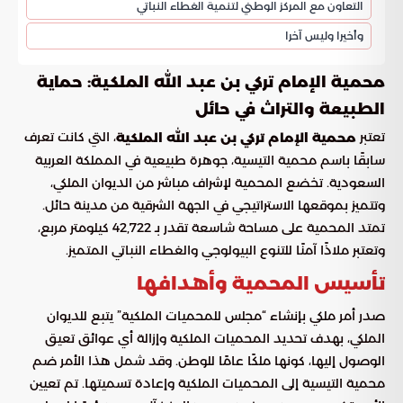
التعاون مع المركز الوطني لتنمية الغطاء النباتي
وأخيرا وليس آخرا
محمية الإمام تركي بن عبد الله الملكية: حماية
الطبيعة والتراث في حائل
تعتبر
، التي كانت تعرف
محمية الإمام تركي بن عبد الله الملكية
سابقًا باسم محمية التيسية، جوهرة طبيعية في المملكة العربية
السعودية. تخضع المحمية لإشراف مباشر من الديوان الملكي،
وتتميز بموقعها الاستراتيجي في الجهة الشرقية من مدينة حائل.
تمتد المحمية على مساحة شاسعة تقدر بـ 42,722 كيلومتر مربع،
وتعتبر ملاذًا آمنًا للتنوع البيولوجي والغطاء النباتي المتميز.
تأسيس المحمية وأهدافها
صدر أمر ملكي بإنشاء “مجلس للمحميات الملكية” يتبع للديوان
الملكي، بهدف تحديد المحميات الملكية وإزالة أي عوائق تعيق
الوصول إليها، كونها ملكًا عامًا للوطن. وقد شمل هذا الأمر ضم
محمية التيسية إلى المحميات الملكية وإعادة تسميتها. تم تعيين