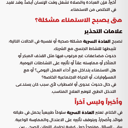
أخيراً، فإن العبادة والصلاة تشغل وقت الإنسان أيضاً، وقد تفيد
في التخلص من الاستمناء.
متى يصبح الاستمناء مشكلة؟
علامات التحذير
تصبح
مشكلة صحية أو نفسية في الحالات التالية:
العادة السرية
تثبيطها للنشاط الجنسي مع الشريك.
حدوث مضاعفات غير مرغوب فيها مثل القذف المبكر أو
المتأخر أو ممارسته علناً أو تأثيره على النشاطات اليومية.
هل الاستمناء يتداخل مع أداء العمل اليومي؟ أو مع
المسؤوليات، أو الحياة الاجتماعية الخاصة؟
في حال حدوث عدوى أو اضطراب لأي سبب كان يستدعى
التدخل الطبي لتوفير العلاج المناسب.
وأخيراً وليس آخراً
في الختام، تعتبر
سلوكاً طبيعياً يحمل في طياته
العادة السرية
فوائد وأضراراً، ويتوقف تأثيره على الاعتدال والممارسة الواعية.
يبقى السؤال مفتوحاً حول كيفية تحقيق التوازن الصحي بين