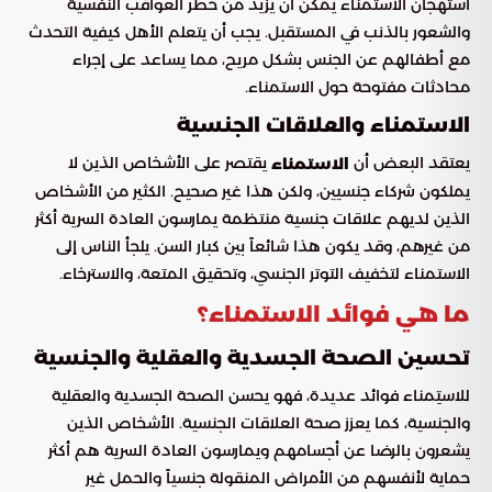
استهجان الاستمناء يمكن أن يزيد من خطر العواقب النفسية
والشعور بالذنب في المستقبل. يجب أن يتعلم الأهل كيفية التحدث
مع أطفالهم عن الجنس بشكل مريح، مما يساعد على إجراء
محادثات مفتوحة حول الاستمناء.
الاستمناء والعلاقات الجنسية
يعتقد البعض أن
يقتصر على الأشخاص الذين لا
الاستمناء
يملكون شركاء جنسيين، ولكن هذا غير صحيح. الكثير من الأشخاص
الذين لديهم علاقات جنسية منتظمة يمارسون العادة السرية أكثر
من غيرهم، وقد يكون هذا شائعاً بين كبار السن. يلجأ الناس إلى
الاستمناء لتخفيف التوتر الجنسي، وتحقيق المتعة، والاسترخاء.
ما هي فوائد الاستمناء؟
تحسين الصحة الجسدية والعقلية والجنسية
للاستِمناء فوائد عديدة، فهو يحسن الصحة الجسدية والعقلية
والجنسية، كما يعزز صحة العلاقات الجنسية. الأشخاص الذين
يشعرون بالرضا عن أجسامهم ويمارسون العادة السرية هم أكثر
حماية لأنفسهم من الأمراض المنقولة جنسياً والحمل غير