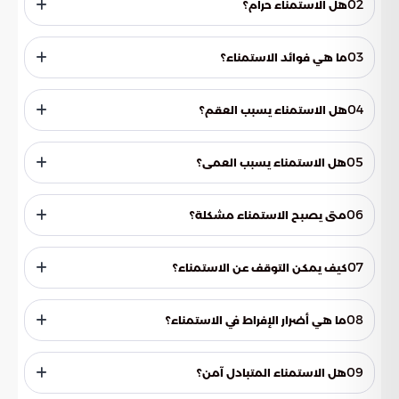
02
هل الاستمناء حرام؟
لا يقدم المقال رأيًا دينيًا حول الاستمناء، بل يركز على الجوانب
الطبية والعلمية للموضوع.
03
ما هي فوائد الاستمناء؟
للاستمناء فوائد عديدة، منها تحسين الصحة الجسدية والعقلية
والجنسية، وتعزيز الثقة بالنفس، وتخفيف التوتر، وتحسين النوم،
04
هل الاستمناء يسبب العقم؟
وتوفير المتعة الجنسية للأشخاص الذين لا يملكون شركاء.
لا، الاستمناء لا يسبب العقم، وهذه خرافة شائعة.
05
هل الاستمناء يسبب العمى؟
لا، الاستمناء لا يسبب العمى، وهذه خرافة أخرى شائعة.
06
متى يصبح الاستمناء مشكلة؟
يصبح الاستمناء مشكلة عندما يتداخل مع الحياة اليومية، أو
العلاقات الاجتماعية، أو الأداء الوظيفي، أو عندما يؤدي إلى
07
كيف يمكن التوقف عن الاستمناء؟
مضاعفات غير مرغوبة مثل سرعة القذف أو تأخر القذف.
يمكن التوقف عن الاستمناء عن طريق تحديد هدف، وتجنب العزلة،
وتجنب المواد الإباحية، وممارسة الأنشطة التي تشتت الانتباه، وإذا
08
ما هي أضرار الإفراط في الاستمناء؟
لم تنجح هذه الطرق، ينصح بالرجوع إلى الطبيب المختص.
الإفراط في الاستمناء قد يؤدي إلى اضطرابات مثل كسر القضيب
أو مرض بيروني، والتهابات في الأعضاء التناسلية، وسرعة القذف أو
09
هل الاستمناء المتبادل آمن؟
تأخر القذف، ومضاعفات نفسية وعصبية.