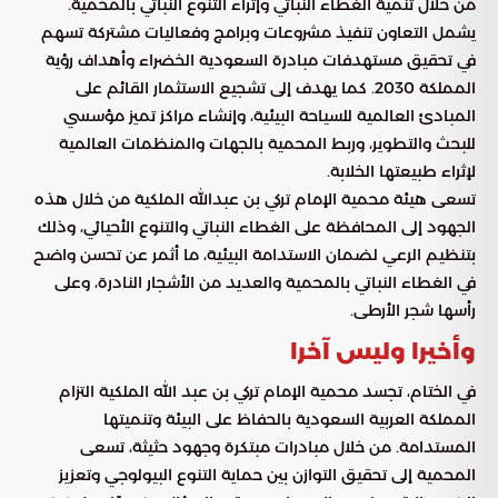
من خلال تنمية الغطاء النباتي وإثراء التنوع النباتي بالمحمية.
يشمل التعاون تنفيذ مشروعات وبرامج وفعاليات مشتركة تسهم
في تحقيق مستهدفات مبادرة السعودية الخضراء وأهداف رؤية
المملكة 2030. كما يهدف إلى تشجيع الاستثمار القائم على
المبادئ العالمية للسياحة البيئية، وإنشاء مراكز تميز مؤسسي
للبحث والتطوير، وربط المحمية بالجهات والمنظمات العالمية
لإثراء طبيعتها الخلابة.
تسعى هيئة محمية الإمام تركي بن عبدالله الملكية من خلال هذه
الجهود إلى المحافظة على الغطاء النباتي والتنوع الأحيائي، وذلك
بتنظيم الرعي لضمان الاستدامة البيئية، ما أثمر عن تحسن واضح
في الغطاء النباتي بالمحمية والعديد من الأشجار النادرة، وعلى
رأسها شجر الأرطى.
وأخيرا وليس آخرا
في الختام، تجسد محمية الإمام تركي بن عبد الله الملكية التزام
المملكة العربية السعودية بالحفاظ على البيئة وتنميتها
المستدامة. من خلال مبادرات مبتكرة وجهود حثيثة، تسعى
المحمية إلى تحقيق التوازن بين حماية التنوع البيولوجي وتعزيز