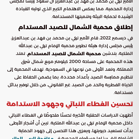
الأمير تركي بن محمد بن فهد بن عبدالعزيز آل سعود رئيسًا لمجلس
إدارة المحمية، مما يعكس الاهتمام الكبير الذي توليه القيادة
الرشيدة لحماية البيئة وتنميتها المستدامة.
إطلاق محمية الشمال للصيد المستدام
في ديسمبر 2022، قام الأمير تركي بن محمد بن فهد بن عبدالعزيز،
رئيس مجلس إدارة هيئة تطوير محمية الإمام تركي بن عبدالله
الملكية، بتدشين
. تمتد
محمية الشمال للصيد المستدام
هذه المحمية على مساحة 2000 كيلومتر مربع شمال شرق
المملكة، وتعد الأولى من نوعها في السعودية. تهدف المحمية إلى
تنظيم ممارسة الصيد بأعداد محددة، بما يضمن الحفاظ على
الحياة الفطرية والحد من الصيد غير القانوني، من خلال توفير بدائل
مستدامة.
تحسين الغطاء النباتي وجهود الاستدامة
أظهرت الدراسات الحقلية الأخيرة تحسنًا ملحوظًا في الغطاء النباتي
داخل محمية الإمام تركي بن عبدالله الملكية. تبين أن أشجار الأرطى
بدأت تستعيد حيويتها، ويعزى هذا التحسن إلى جهود الحماية
الشاملة التي يبذلها مسؤولو المحمية في
مكافحة الرعي الجائر