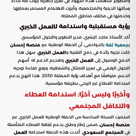
والتطوير. ساهمت هذه الجهود في تعزيز جاهزية بيوت الله لأداء
رسالتها الدينية والمجتمعية، وأبرزت الاهتمام المستمر بعمارتها
وخدمتها في مختلف مناطق المملكة.
رؤية مستقبلية واستدامة ل
العمل الخيري
أكد الأستاذ ماجد البشري، مدير التطوير والتحول المؤسسي
ب
بالدوادمي، أن الحملة الوطنية عبر
جمعية ثقة
منصة إحسان
كانت تجربة رائدة في دمج التقنية و
. سهل هذا
العمل الخيري
الدمج الوصول إلى
وتقديم الدعم له. أسهم
العمل الخيري
التحول الرقمي في تعزيز الامتثال والشفافية، ورفع كفاءة توجيه
الدعم، متوافقًا مع أهداف رؤية المملكة 2030. هذا النهج يدعم
استدامة القطاع غير الربحي بطريقة مؤسسية.
وأخيرًا وليس آخرًا: استدامة العطاء
و
التكافل المجتمعي
استمرت النسخة السادسة من الحملة الوطنية للعمل الخيري عبر
، ضمن إطار وطني يدعم ثقافة العطاء المتأصلة
منصة إحسان
في
. أكدت هذه الحملة استدامة
المجتمع السعودي
العمل