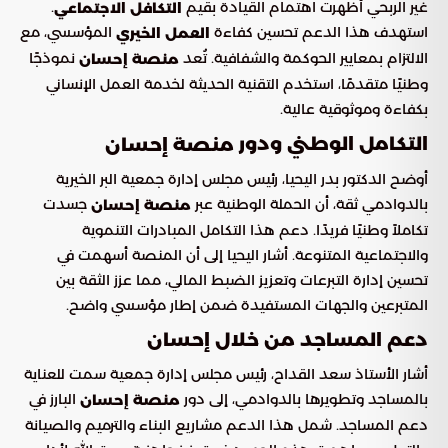
غير الربحي أظهرت اهتمام القيادة بقيم
.
التكافل الاجتماعي
استهدف هذا الدعم تحسين كفاءة
المؤسسي، مع
العمل الخيري
الالتزام بمعايير الحوكمة والشفافية. تُعد
نموذجًا
منصة إحسان
وطنيًا متقدمًا، استخدم التقنية الحديثة لخدمة العمل الإنساني
بكفاءة وموثوقية عالية.
التكامل الوطني ودور
منصة إحسان
أوضح الدكتور بدر اليحيا، رئيس مجلس إدارة جمعية البر الخيرية
بالدوادمي ثقة، أن الحملة الوطنية عبر
جسدت
منصة إحسان
تكاملاً وطنيًا فريدًا. دعم هذا التكامل المبادرات التنموية
والاجتماعية المتنوعة. أشار اليحيا إلى أن المنصة أسهمت في
تحسين إدارة التبرعات وتعزيز الضبط المالي، مما عزز الثقة بين
المتبرعين والجهات المستفيدة ضمن إطار مؤسسي واضح.
دعم المساجد من خلال إحسان
أشار الأستاذ سعد القداح، رئيس مجلس إدارة جمعية سمت للعناية
بالمساجد وتطويرها بالدوادمي، إلى دور
البارز في
منصة إحسان
دعم المساجد. شمل هذا الدعم مشاريع البناء والترميم والصيانة