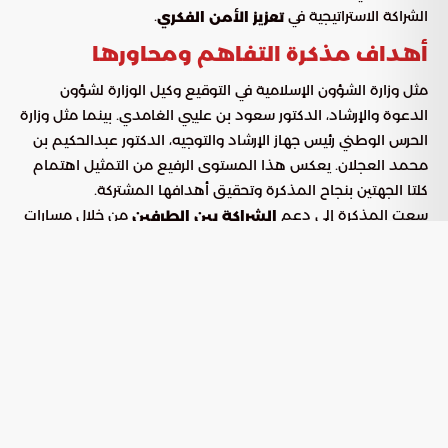
الشراكة الاستراتيجية في
.
تعزيز الأمن الفكري
أهداف مذكرة التفاهم ومحاورها
مثل وزارة الشؤون الإسلامية في التوقيع وكيل الوزارة لشؤون
الدعوة والإرشاد، الدكتور سعود بن عليبي الغامدي. بينما مثل وزارة
الحرس الوطني رئيس جهاز الإرشاد والتوجيه، الدكتور عبدالحكيم بن
محمد العجلان. يعكس هذا المستوى الرفيع من التمثيل اهتمام
كلتا الجهتين بنجاح المذكرة وتحقيق أهدافها المشتركة.
سعت المذكرة إلى دعم
من خلال مسارات
الشراكة بين الطرفين
متعددة ومتكاملة. من أبرز هذه المسارات التعاون في المجال
التوعوي والإرشادي، لدعم ترسيخ قيم الوسطية وتعزيز الأمن
الفكري للمجتمع. يتجلى هذا الدعم من خلال تكثيف الدورات
المتخصصة وتنظيم المحاضرات النوعية وتنفيذ البرامج المشتركة
التي تخدم أهداف الطرفين.
شملت الأهداف المحددة أيضاً تحقيق التكامل بتبادل المعلومات
ذات الاهتمام المشترك. يتم هذا التبادل بما يتوافق مع الأنظمة
والتعليمات المعمول بها في حماية البيانات. يضمن ذلك الشفافية
والالتزام بالضوابط القانونية لحماية المعلومات.