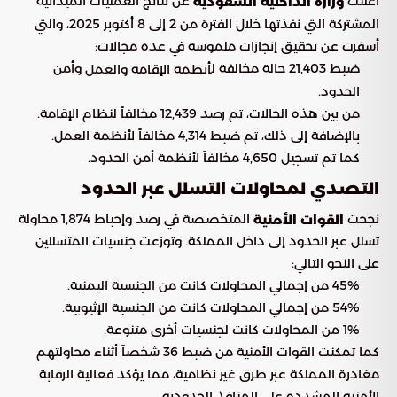
أعلنت
عن نتائج العمليات الميدانية
وزارة الداخلية السعودية
المشتركة التي نفذتها خلال الفترة من 2 إلى 8 أكتوبر 2025، والتي
أسفرت عن تحقيق إنجازات ملموسة في عدة مجالات:
ضبط 21,403 حالة مخالفة ل
وأمن
أنظمة الإقامة والعمل
الحدود.
من بين هذه الحالات، تم رصد 12,439 مخالفاً لنظام الإقامة.
بالإضافة إلى ذلك، تم ضبط 4,314 مخالفاً لأنظمة العمل.
كما تم تسجيل 4,650 مخالفاً لأنظمة أمن الحدود.
التصدي لمحاولات التسلل عبر الحدود
نجحت
المتخصصة في رصد وإحباط 1,874 محاولة
القوات الأمنية
تسلل عبر الحدود إلى داخل المملكة. وتوزعت جنسيات المتسللين
على النحو التالي:
45% من إجمالي المحاولات كانت من الجنسية اليمنية.
54% من إجمالي المحاولات كانت من الجنسية الإثيوبية.
1% من المحاولات كانت لجنسيات أخرى متنوعة.
كما تمكنت القوات الأمنية من ضبط 36 شخصاً أثناء محاولتهم
مغادرة المملكة عبر طرق غير نظامية، مما يؤكد فعالية الرقابة
الأمنية المشددة على المنافذ الحدودية.