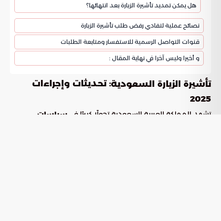
هل يمكن تمديد تأشيرة الزيارة بعد انتهائها؟
نصائح عملية لتفادي رفض طلب تأشيرة الزيارة
قنوات التواصل الرسمية للاستفسار ومتابعة الطلبات
و أخيرا وليس آخرا في نهاية المقال :
: تحديثات وإجراءات
تأشيرة الزيارة السعودية
2025
تشهد المملكة العربية السعودية تحولًا كبيرًا في
سياسات
، حيث أعلنت المديرية العامة للجوازات عن سلسلة من
التأشيرات
التحديثات الهامة التي تعكس سعيها لتسهيل تجربة الزوار وتبسيط
الإجراءات. تهدف هذه التعديلات، التي تتماشى مع
، إلى
رؤية 2030
تنظيم حركة الزوار بكفاءة أكبر وتوفير خدمات إلكترونية متطورة
للجميع، وذلك بناءً على البيانات الرسمية الصادرة من الجهات
المختصة.
تعليق تأشيرة الزيارة لفئات محددة