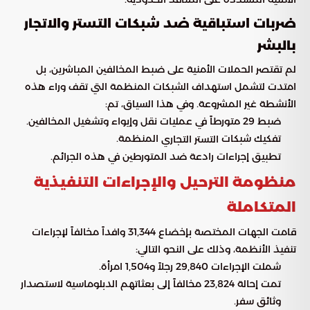
ضربات استباقية ضد شبكات التستر والاتجار
بالبشر
لم تقتصر الحملات الأمنية على ضبط المخالفين المباشرين، بل
امتدت لتشمل استهداف الشبكات المنظمة التي تقف وراء هذه
الأنشطة غير المشروعة. وفي هذا السياق، تم:
ضبط 29 متورطاً في عمليات نقل وإيواء وتشغيل المخالفين.
تفكيك شبكات
المنظمة.
التستر التجاري
تطبيق إجراءات رادعة ضد المتورطين في هذه الجرائم.
منظومة الترحيل والإجراءات التنفيذية
المتكاملة
قامت الجهات المختصة بإخضاع 31,344 وافداً مخالفاً لإجراءات
تنفيذ الأنظمة، وذلك على النحو التالي:
شملت الإجراءات 29,840 رجلاً و1,504 امرأة.
تمت إحالة 23,824 مخالفاً إلى بعثاتهم الدبلوماسية لاستصدار
وثائق سفر.