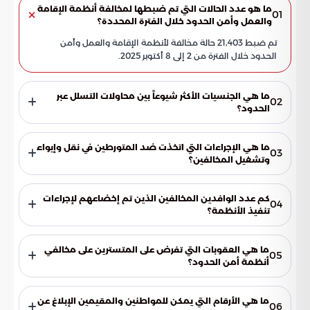
ما هو عدد الحالات التي تم ضبطها لمخالفة أنظمة الإقامة
01
والعمل وأمن الحدود خلال الفترة المحددة؟
تم ضبط 21,403 حالة مخالفة لأنظمة الإقامة والعمل وأمن
الحدود خلال الفترة من 2 إلى 8 أكتوبر 2025.
ما هي الجنسيات الأكثر شيوعاً بين محاولات التسلل عبر
02
الحدود؟
الجنسية اليمنية والإثيوبية هما الأكثر شيوعاً، حيث تمثل الجنسية
اليمنية 45% والإثيوبية 54% من إجمالي محاولات التسلل.
ما هي الإجراءات التي اتخذت ضد المتورطين في نقل وإيواء
03
وتشغيل المخالفين؟
تم ضبط 29 متورطاً في عمليات نقل وإيواء وتشغيل المخالفين،
وتفكيك شبكات التستر التجاري المنظمة، وتطبيق إجراءات رادعة
كم عدد الوافدين المخالفين الذين تم إخضاعهم لإجراءات
04
ضدهم.
تنفيذ الأنظمة؟
تم إخضاع 31,344 وافداً مخالفاً لإجراءات تنفيذ الأنظمة.
ما هي العقوبات التي تفرض على المتسترين على مخالفي
05
أنظمة أمن الحدود؟
تشمل العقوبات السجن لمدة تصل إلى 15 سنة، وغرامات مالية قد
تصل إلى مليون ريال، ومصادرة وسائل النقل والسكن المستخدمة
ما هي الأرقام التي يمكن للمواطنين والمقيمين الإبلاغ عن
06
في العمليات، والتشهير بالمخالفين علناً.