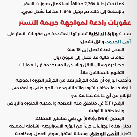
كما تمت إحالة 2,764 مخالفاً لاستكمال حجوزات السفر.
بالإضافة إلى ذلك، تم ترحيل 11,849 مخالفاً بشكل فوري.
عقوبات رادعة لمواجهة جريمة التستر
جددت
تحذيراتها المشددة من عقوبات التستر على
وزارة الداخلية
، والتي تشمل:
أمن الحدود
السجن لمدة تصل إلى 15 سنة.
غرامات مالية قد تصل إلى مليون ريال.
مصادرة وسائل النقل والسكن المستخدمة في العمليات.
التشهير بالمخالفين علناً.
وأكدت الوزارة أن هذه الجرائم تعد من الجرائم الكبيرة الموجبة
للتوقيف والمخلة بالشرف والأمانة، ودعت المواطنين والمقيمين
للإبلاغ عن أي حالات مخالفة عبر:
الرقم (911) في مناطق مكة المكرمة والمدينة المنورة والرياض
والمنطقة الشرقية.
الرقمين (999) و(996) في باقي مناطق المملكة.
تمثل هذه الإجراءات جزءاً من الرؤية الاستراتيجية الشاملة للمملكة
لتعزيز
، وحماية استقرار سوق العمل، ومكافحة
الأمن الوطني