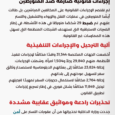
إجراءات قانونية صارمة ضد المتورطين
لم تقتصر الإجراءات القانونية على المخالفين المباشرين، بل طالت
أيضًا المتورطين في عمليات النقل والإيواء والتشغيل والتستر
عليهم. تم
29 شخصًا متورطًا في هذه الأنشطة، في إطار
ضبط
الضربات الاستباقية التي تستهدف الشبكات المنظمة التي تسهل
هذه الممارسات غير القانونية.
آلية الترحيل والإجراءات التنفيذية
أخضعت الجهات المختصة 31,344 وافدًا مخالفًا لإجراءات تنفيذ
الأنظمة، منهم 29,840 رجلاً و1,504 امرأة. وشملت الإجراءات:
إحالة 23,824 مخالفًا إلى بعثاتهم الدبلوماسية لاستصدار وثائق
سفر لتسهيل عودتهم إلى بلدانهم.
إحالة 2,764 مخالفًا لاستكمال حجوزات السفر تمهيدًا لترحيلهم.
ترحيل 11,849 مخالفًا بشكل فوري، في إطار تسريع إجراءات
تطبيق القانون.
تحذيرات رادعة ومواثيق عقابية مشددة
جددت وزارة الداخلية تحذيراتها من أن عقوبات التستر على
أمن