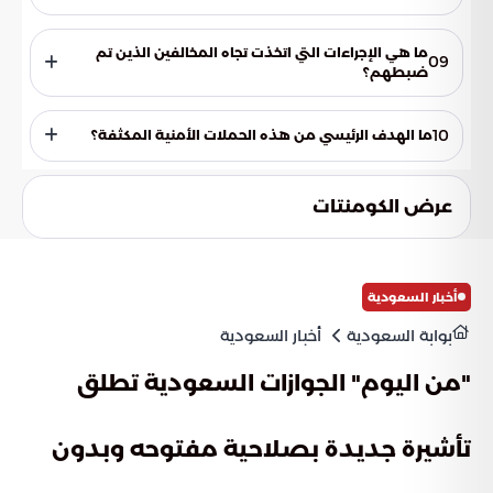
الشرقية، و (999) و (996) في باقي مناطق المملكة.
تم ضبط 12,439 مخالفاً لنظام الإقامة.
ما هي الإجراءات التي اتخذت تجاه المخالفين الذين تم
09
ضبطهم؟
شملت الإجراءات إحالة 23,824 مخالفاً إلى بعثاتهم الدبلوماسية
لاستصدار وثائق سفر، وإحالة 2,764 مخالفاً لاستكمال حجوزات
10
ما الهدف الرئيسي من هذه الحملات الأمنية المكثفة؟
السفر، وترحيل 11,849 مخالفاً بشكل فوري.
الهدف الرئيسي من هذه الحملات هو الحفاظ على الأمن والنظام،
وحماية سوق العمل من الممارسات غير النظامية، وتعزيز سيادة
عرض الكومنتات
القانون بين جميع المقيمين على أراضيها.
أخبار السعودية
بوابة السعودية
أخبار السعودية
"من اليوم" الجوازات السعودية تطلق
تأشيرة جديدة بصلاحية مفتوحه وبدون