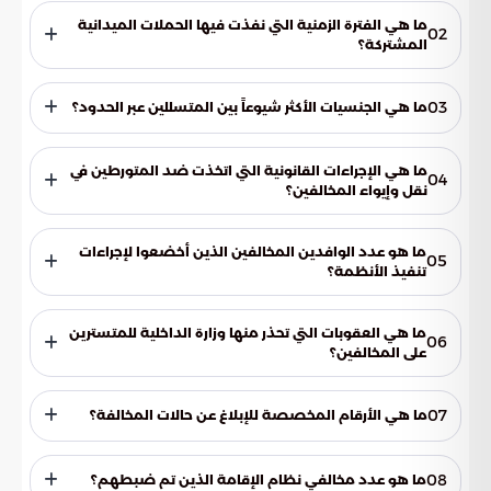
ما هي الفترة الزمنية التي نفذت فيها الحملات الميدانية
02
المشتركة؟
نفذت الحملات الميدانية المشتركة خلال الفترة من 2 إلى 8 أكتوبر
2025.
03
ما هي الجنسيات الأكثر شيوعاً بين المتسللين عبر الحدود؟
الجنسيات الأكثر شيوعاً بين المتسللين عبر الحدود هي اليمنية
(45%) والإثيوبية (54%).
ما هي الإجراءات القانونية التي اتخذت ضد المتورطين في
04
نقل وإيواء المخالفين؟
تم ضبط 29 متورطاً في عمليات نقل وإيواء وتشغيل المخالفين
والتستر عليهم.
ما هو عدد الوافدين المخالفين الذين أخضعوا لإجراءات
05
تنفيذ الأنظمة؟
أخضع 31,344 وافداً مخالفاً لإجراءات تنفيذ الأنظمة.
ما هي العقوبات التي تحذر منها وزارة الداخلية للمتسترين
06
على المخالفين؟
عقوبات التستر على مخالفي أنظمة أمن الحدود تصل إلى السجن
15 سنة، وغرامة مالية قد تصل إلى مليون ريال، مع مصادرة وسائل
07
ما هي الأرقام المخصصة للإبلاغ عن حالات المخالفة؟
النقل والسكن المستخدم في هذه العمليات، بالإضافة إلى التشهير
بالمخالفين.
الأرقام المخصصة للإبلاغ عن أي حالات مخالفة هي (911) في
مناطق مكة المكرمة والمدينة المنورة والرياض والمنطقة
08
ما هو عدد مخالفي نظام الإقامة الذين تم ضبطهم؟