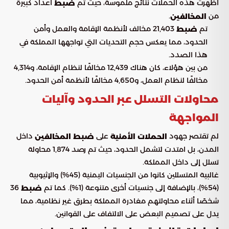
أظهرت هذه الحملات نتائج ملموسة، حيث تم
أعداد كبيرة
ضبط
من
.
المخالفين
تم
21,403 مخالف لأنظمة الإقامة والعمل وأمن
ضبط
الحدود، مما يعكس حجم التحديات التي تواجهها المملكة في
هذا الصدد.
من بين هؤلاء، كان هناك 12,439 مخالفًا لنظام الإقامة، و4,314
مخالفًا لنظام العمل، و4,650 مخالفًا لأنظمة أمن الحدود.
محاولات التسلل عبر الحدود وآليات
المواجهة
لم تقتصر جهود
على
داخل
الحملات الأمنية
ضبط المخالفين
المدن، بل امتدت لتشمل الحدود، حيث تم رصد 1,874 محاولة
تسلل إلى داخل المملكة.
غالبية المتسللين كانوا من الجنسيات اليمنية (45%) والإثيوبية
(54%)، بالإضافة إلى جنسيات أخرى متنوعة (1%). كما تم
36
ضبط
شخصًا أثناء محاولتهم مغادرة المملكة بطرق غير نظامية، مما
يدل على تصميم البعض على الالتفاف على القوانين.