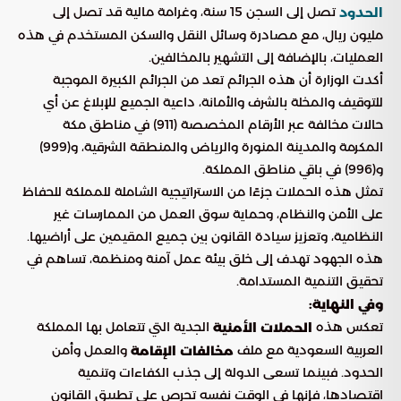
تصل إلى السجن 15 سنة، وغرامة مالية قد تصل إلى
الحدود
مليون ريال، مع مصادرة وسائل النقل والسكن المستخدم في هذه
العمليات، بالإضافة إلى التشهير بالمخالفين.
أكدت الوزارة أن هذه الجرائم تعد من الجرائم الكبيرة الموجبة
للتوقيف والمخلة بالشرف والأمانة، داعية الجميع للإبلاغ عن أي
حالات مخالفة عبر الأرقام المخصصة (911) في مناطق مكة
المكرمة والمدينة المنورة والرياض والمنطقة الشرقية، و(999)
و(996) في باقي مناطق المملكة.
تمثل هذه الحملات جزءًا من الاستراتيجية الشاملة للمملكة للحفاظ
على الأمن والنظام، وحماية سوق العمل من الممارسات غير
النظامية، وتعزيز سيادة القانون بين جميع المقيمين على أراضيها.
هذه الجهود تهدف إلى خلق بيئة عمل آمنة ومنظمة، تساهم في
تحقيق التنمية المستدامة.
وفي النهاية:
تعكس هذه
الجدية التي تتعامل بها المملكة
الحملات الأمنية
العربية السعودية مع ملف
والعمل وأمن
مخالفات الإقامة
الحدود. فبينما تسعى الدولة إلى جذب الكفاءات وتنمية
اقتصادها، فإنها في الوقت نفسه تحرص على تطبيق القانون