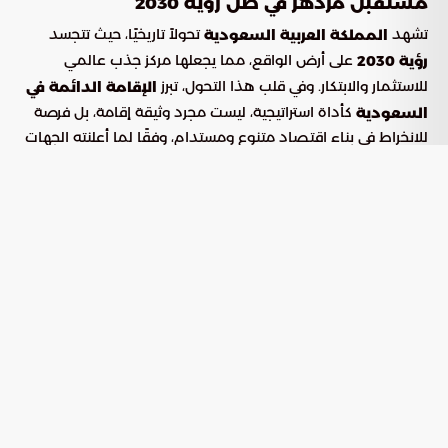
مستقبل مزدهر في ظل رؤية 2030
تشهد
تحولاً تاريخيًا، حيث تتجسد
المملكة العربية السعودية
على أرض الواقع، مما يجعلها مركز جذب عالمي
رؤية 2030
للاستثمار والابتكار. وفي قلب هذا التحول، تبرز
الإقامة الدائمة في
كأداة استراتيجية، ليست مجرد وثيقة إقامة، بل فرصة
السعودية
للانخراط في بناء اقتصاد متنوع ومستدام، وفقًا لما أعلنته الجهات
الرسمية.
الفئات المستحقة للإقامة الدائمة في
السعودية
تم تصميم برنامج الإقامة الدائمة بعناية لجذب الكفاءات التي
تساهم في التنمية الوطنية. الفئات المستفيدة تشمل:
الكفاءات العلمية والمهنية المتميزة
: الأفراد الذين تجاوزوا الستين عامًا
المقيمون المخضرمون
وأقاموا في المملكة لأكثر من عشر سنوات، تقديرًا
لمساهماتهم.
: المتخصصون في مجالات طبية
خبراء التخصصات النادرة