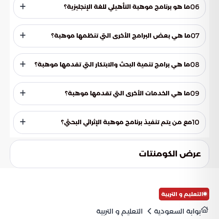
العلمية.
مهارات الإلقاء والخطابة لدى طلاب المرحلة الثانوية، ويحتوي على
06
ما هو برنامج موهبة التأهيلي للغة الإنجليزية؟
نظام شامل ومتكامل، مع جلسات تدريبية، وألعاب وأنشطة خاصة.
برنامج موهبة التأهيلي للغة الإنجليزية يسعى لرفع مستوى الطلاب
لغوياً، وتنمية قدرات الاستماع والقراءة والكتابة والتحدث.
07
ما هي بعض البرامج الأخرى التي تنظمها موهبة؟
تنظم موهبة برامج عدة، منها برنامج التأهيل لبرنامج موهبة
الإثرائي العالمي، وبرنامج سفراء موهبة، وبرنامج موهبة الإثرائي لما
08
ما هي برامج تنمية البحث والابتكار التي تقدمها موهبة؟
بعد المدرسة.
تقدم موهبة برامج تنمية البحث والابتكار، ومنها أساسيات البحث
العلمي، وتلمذة موهبة، وبرنامج موهبة الإثرائي البحثي، والأولمبياد
09
ما هي الخدمات الأخرى التي تقدمها موهبة؟
الوطني للإبداع العلمي "إبداع".
تشمل الخدمات الأخرى التي تقدمها موهبة، خدمات تنمية البحث
والابتكار، وبرامج الشراكة مع المدارس، وبرامج الالتحاق بالجامعات
10
مع من يتم تنفيذ برنامج موهبة الإثرائي البحثي؟
المرموقة، ورابطة موهبة.
يتم تنفيذ برنامج موهبة الإثرائي البحثي بالشراكة مع جهات رائدة في
تخصصات علمية وتقنية.
عرض الكومنتات
التعليم و التربية
بوابة السعودية
التعليم و التربية