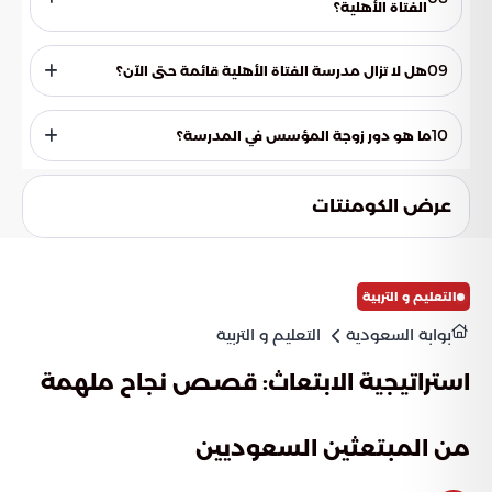
الأهلية.
الفتاة الأهلية؟
تُعد مدرسة الفتاة امتدادًا لفكرة مدارس دار العلوم الدينية
المخصصة لتعليم الجاليات الإندونيسية، ولكن وفق نظام التعليم
09
هل لا تزال مدرسة الفتاة الأهلية قائمة حتى الآن؟
الأهلي.
نعم، مدرسة الفتاة الأهلية هي إحدى المدارس التي استمرت حتى
وقتنا الحالي.
10
ما هو دور زوجة المؤسس في المدرسة؟
عُينت زوجة الشيخ محمد حسين بن عبد الغني فلمبان - الحاصلة
على شهادة من معهد المعلمات في إندونيسيا- مديرةً ومعلمة
عرض الكومنتات
للمدرسة.
التعليم و التربية
بوابة السعودية
التعليم و التربية
استراتيجية الابتعاث: قصص نجاح ملهمة
من المبتعثين السعوديين