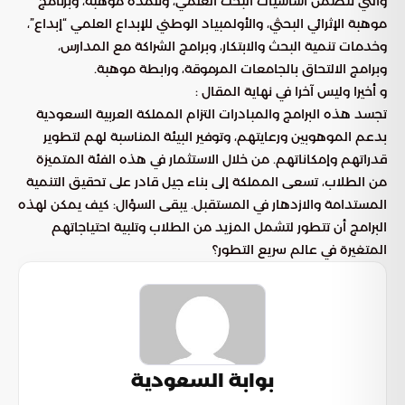
والتي تتضمن أساسيات البحث العلمي، وتلمذة موهبة، وبرنامج
موهبة الإثرائي البحثي، والأولمبياد الوطني للإبداع العلمي “إبداع”،
وخدمات تنمية البحث والابتكار، وبرامج الشراكة مع المدارس،
وبرامج الالتحاق بالجامعات المرموقة، ورابطة موهبة.
و أخيرا وليس آخرا في نهاية المقال :
تجسد هذه البرامج والمبادرات التزام المملكة العربية السعودية
بدعم الموهوبين ورعايتهم، وتوفير البيئة المناسبة لهم لتطوير
قدراتهم وإمكاناتهم. من خلال الاستثمار في هذه الفئة المتميزة
من الطلاب، تسعى المملكة إلى بناء جيل قادر على تحقيق التنمية
المستدامة والازدهار في المستقبل. يبقى السؤال: كيف يمكن لهذه
البرامج أن تتطور لتشمل المزيد من الطلاب وتلبية احتياجاتهم
المتغيرة في عالم سريع التطور؟
بوابة السعودية