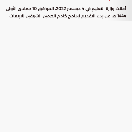
أعلنت وزارة التعليم في 4 ديسمبر 2022، الموافق 10 جمادى الأولى
1444 هـ، عن بدء التقديم لبرنامج خادم الحرمين الشريفين للابتعاث
للعام الأكاديمي 2023/2024، واستمر التقديم حتى 5 مايو 2023.
مسارات التقديم
شملت هذه النسخة ثلاثة مسارات: الرواد، البحث والتطوير، وإمداد،
وتضمنت أفضل التخصصات النوعية من الجامعات العالمية
الرائدة، التي تم اختيارها لتحقيق مستهدفات
رؤية السعودية
وتلبية متطلبات سوق العمل، ورفع مستوى التأهيل العلمي
2030
للطلاب والطالبات، ودعم التخصصات الجديدة في القطاعات
الواعدة.
و أخيرا وليس آخرا في نهاية المقال :
تبرز
استراتيجية برنامج خادم الحرمين الشريفين للابتعاث
كركيزة أساسية في بناء مستقبل المملكة، من خلال الاستثمار في
رأس المال البشري وتأهيله لمواكبة التحديات العالمية. فهل
ستنجح هذه الاستراتيجية في تحقيق أهدافها الطموحة، وهل
ستتمكن المملكة من تحقيق قفزات نوعية في القطاعات الواعدة