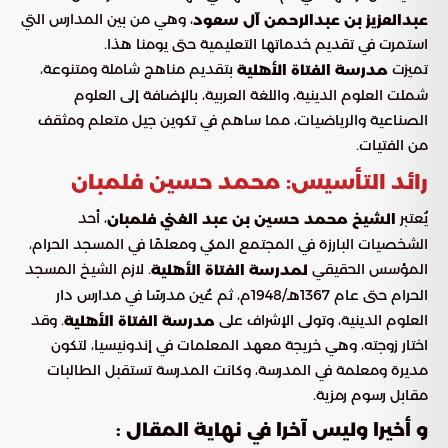
، وهي من بين المدارس التي
عبدالعزيز بن عبدالرحمن آل سعود
استمرت في تقديم خدماتها التعليمية حتى يومنا هذا.
تميزت
بتقديم مناهج شاملة ومتنوعة،
مدرسة الفتاة الأهلية
شملت العلوم الدينية، واللغة العربية، بالإضافة إلى العلوم
الصناعية والرياضيات، مما ساهم في تكوين جيل متعلم ومثقف
من الفتيات.
رائد التأسيس: محمد حسين فلمبان
يُعتبر
، أحد
الشيخ محمد حسين بن عبد الغني فلمبان
الشخصيات البارزة في المجتمع المكي ومعلمًا في المسجد الحرام،
المؤسس الحقيقي
. لازم الشيخ المسجد
لمدرسة الفتاة الأهلية
الحرام حتى عام 1367هـ/1948م، ثم عُين مدرسًا في مدارس دار
العلوم الدينية، وتولى الإشراف على
. وقد
مدرسة الفتاة الأهلية
اختار زوجته، وهي خريجة معهد المعلمات في إندونيسيا، لتكون
مديرة ومعلمة في المدرسة، وكانت المدرسة تستقبل الطالبات
مقابل رسوم رمزية.
و أخيرا وليس آخرا في نهاية المقال :