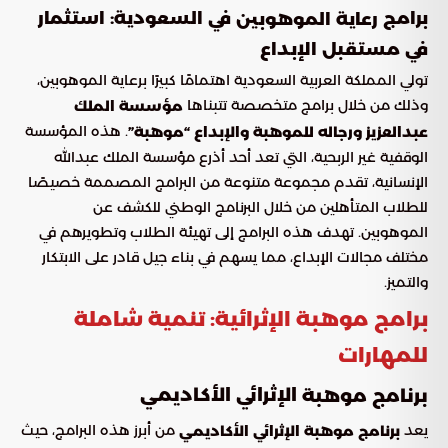
برامج
في السعودية: استثمار
رعاية الموهوبين
في مستقبل الإبداع
تولي المملكة العربية السعودية اهتمامًا كبيرًا برعاية الموهوبين،
وذلك من خلال برامج متخصصة تتبناها
مؤسسة الملك
. هذه المؤسسة
عبدالعزيز ورجاله للموهبة والإبداع “موهبة”
الوقفية غير الربحية، التي تعد أحد أذرع مؤسسة الملك عبدالله
الإنسانية، تقدم مجموعة متنوعة من البرامج المصممة خصيصًا
للطلاب المتأهلين من خلال البرنامج الوطني للكشف عن
الموهوبين. تهدف هذه البرامج إلى تهيئة الطلاب وتطويرهم في
مختلف مجالات الإبداع، مما يسهم في بناء جيل قادر على الابتكار
والتميز.
برامج موهبة الإثرائية: تنمية شاملة
للمهارات
الإثرائي الأكاديمي
برنامج موهبة
يعد
من أبرز هذه البرامج، حيث
برنامج موهبة الإثرائي الأكاديمي