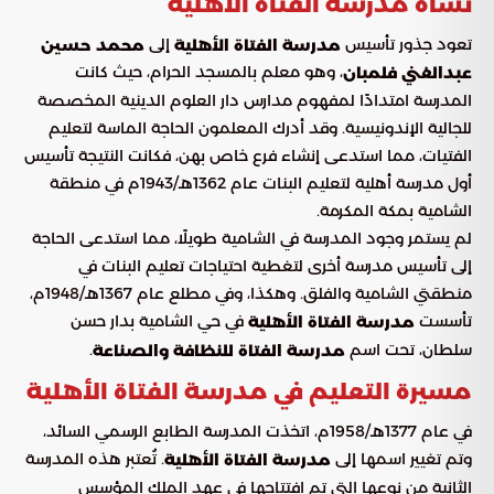
نشأة مدرسة الفتاة الأهلية
تعود جذور تأسيس
إلى
مدرسة الفتاة الأهلية
محمد حسين
، وهو معلم بالمسجد الحرام، حيث كانت
عبدالغني فلمبان
المدرسة امتدادًا لمفهوم مدارس دار العلوم الدينية المخصصة
للجالية الإندونيسية. وقد أدرك المعلمون الحاجة الماسة لتعليم
الفتيات، مما استدعى إنشاء فرع خاص بهن، فكانت النتيجة تأسيس
أول مدرسة أهلية لتعليم البنات عام 1362هـ/1943م في منطقة
الشامية بمكة المكرمة.
لم يستمر وجود المدرسة في الشامية طويلًا، مما استدعى الحاجة
إلى تأسيس مدرسة أخرى لتغطية احتياجات تعليم البنات في
منطقتي الشامية والفلق. وهكذا، وفي مطلع عام 1367هـ/1948م،
تأسست
في حي الشامية بدار حسن
مدرسة الفتاة الأهلية
سلطان، تحت اسم
.
مدرسة الفتاة للنظافة والصناعة
مسيرة التعليم في مدرسة الفتاة الأهلية
في عام 1377هـ/1958م، اتخذت المدرسة الطابع الرسمي السائد،
وتم تغيير اسمها إلى
. تُعتبر هذه المدرسة
مدرسة الفتاة الأهلية
الثانية من نوعها التي تم افتتاحها في عهد الملك المؤسس