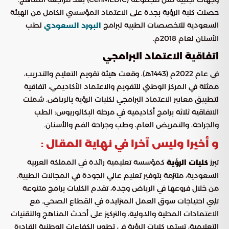
حصلت كلية الرؤية بجدة على الاعتماد المؤسسي الكامل من الهيئة
السعودية للتخصصات الطبية لبرامج
لطب
البورد السعودي
الأسنان لعام 2018م.
اتفاقية الاعتماد البرامجي
في عام 2022م (1443هـ)، وقعت هيئة تقويم التعليم والتدريب،
ممثلة في المركز الوطني للتقويم والاعتماد الأكاديمي، اتفاقية
لتطبيق معايير الاعتماد البرامجي لكليات الرؤية بالرياض. شملت
الاتفاقية ثلاثة برامج أكاديمية في مرحلة البكالوريوس: الطب
والجراحة، والتمريض العام، وطب وجراحة الفم والأسنان.
و أخيرا وليس آخرا في نهاية المقال :
تبرز
كمؤسسة تعليمية رائدة في المملكة العربية
كليات الرؤية
السعودية، ملتزمة بتوفير تعليم عالي الجودة في المجالات الطبية.
من خلال فروعها في الرياض وجدة، تقدم الكليات برامج متنوعة
تلبي احتياجات سوق العمل المتزايدة في القطاع الصحي. مع
الاعتمادات المحلية والدولية، والتركيز على أحدث المناهج والتقنيات
التعليمية، تستمر كليات الرؤية في تطوير الكفاءات الوطنية القادرة