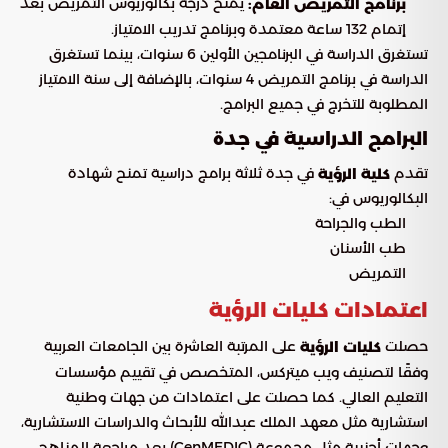
يمنح درجة بكالوريوس التمريض بعد
برنامج التمريض العام:
إتمام 132 ساعة معتمدة وبرنامج تدريب الامتياز.
تستغرق الدراسة في البرنامجين الأولين 6 سنوات، بينما تستغرق
الدراسة في برنامج التمريض 4 سنوات، بالإضافة إلى سنة الامتياز
المطلوبة للتخرج في جميع البرامج.
البرامج الدراسية في جدة
تقدم
في جدة ثلاثة برامج دراسية تمنح شهادة
كلية الرؤية
البكالوريوس في:
الطب والجراحة
طب الأسنان
التمريض
اعتمادات كليات الرؤية
حصلت
على المرتبة العاشرة بين الجامعات العربية
كليات الرؤية
وفقًا لتصنيف ويب ميتركس، المتخصص في تقييم مؤسسات
التعليم العالي. كما حصلت على اعتمادات من جهات وطنية
استشارية مثل معهد الملك عبدالله للأبحاث والدراسات الاستشارية،
وجهات أجنبية مثل مجموعة (CenMEDIC) بعد مراجعة المناهج.