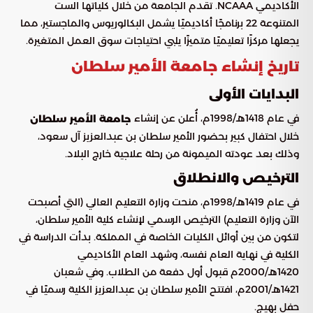
الأكاديمي NCAAA. تقدم الجامعة من خلال كلياتها الست
المتنوعة 22 برنامجًا أكاديميًا يشمل البكالوريوس والماجستير، مما
يجعلها مركزًا تعليميًا متميزًا يلبي احتياجات سوق العمل المتغيرة.
تاريخ إنشاء جامعة الأمير سلطان
البدايات الأولى
في عام 1418هـ/1998م، أُعلن عن إنشاء
جامعة الأمير سلطان
خلال احتفال كبير بحضور الأمير سلطان بن عبدالعزيز آل سعود،
وذلك بعد عودته الميمونة من رحلة علاجية خارج البلاد.
الترخيص والانطلاق
في عام 1419هـ/1998م، منحت وزارة التعليم العالي (التي أصبحت
الآن وزارة التعليم) الترخيص الرسمي لإنشاء كلية الأمير سلطان،
لتكون من بين أوائل الكليات الخاصة في المملكة. بدأت الدراسة في
الكلية في نهاية العام نفسه، وشهد العام الأكاديمي
1420هـ/2000م قبول أول دفعة من الطلاب. وفي شعبان
1421هـ/2001م، افتتح الأمير سلطان بن عبدالعزيز الكلية رسميًا في
حفل بهيج.