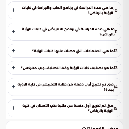
تتبع كليات الرؤية منهجيات للتقييم والتطوير، وتتبنى منهج الاتحاد
العالمي للتعليم الطبي (WFME) مع الاعتماد على المعايير الوطنية.
ما هي مدة الدراسة في برنامج الطب والجراحة في كليات
10
الرؤية بالرياض؟
مدة الدراسة في برنامج الطب والجراحة في كليات الرؤية بالرياض هي
6 سنوات بالإضافة إلى سنة امتياز.
ما هي مدة الدراسة في برنامج التمريض في كليات الرؤية
11
بالرياض؟
مدة الدراسة في برنامج التمريض في كليات الرؤية بالرياض هي 4
سنوات بالإضافة إلى سنة امتياز.
12
ما هي الاعتمادات التي حصلت عليها كليات الرؤية؟
حصلت كليات الرؤية على اعتماد جهات وطنية مثل معهد الملك
عبدالله للأبحاث والدراسات الاستشارية، وجهات أجنبية مثل
13
ما هو تصنيف كليات الرؤية وفقًا لتصنيف ويب ميتركس؟
مجموعة (CenMEDIC).
حققت كليات الرؤية المرتبة العاشرة بين الجامعات العربية وفقًا
لتصنيف ويب ميتركس.
متى تم تخريج أول دفعة من طلبة التمريض في كلية الرؤية
14
بجدة؟
تم تخريج أول دفعة من طلبة التمريض في كلية الرؤية بجدة في
الفصل الدراسي الأول من العام الدراسي 2013-2014م.
متى تم تخريج أول دفعة من طلبة طب الأسنان في كلية
15
الرؤية بالرياض؟
تم تخريج أول دفعة من طلبة طب الأسنان في كلية الرؤية بالرياض
عام 1436هـ/2015م.
عرض الكومنتات