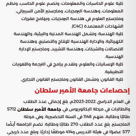
كلية علوم الحاسبات والمعلومات: وتضم علوم الحاسب، ونظم
المعلومات، وهندسة البرمجيات، وماجستير الأمن السيبراني،
وماجستير العلوم في هندسة البرمجيات، وبرنامج مقررات
الشهادات المعتمدة (C4C).
كلية الهندسة: وتشمل الهندسة المدنية والبيئية، والهندسة
الكهربائية، والإدارة الهندسية للإنتاج والتصنيع، وهندسة
الاتصالات والشبكات، وهندسة التشييد، وماجستير الإدارة
الهندسية.
كلية الإنسانيات والعلوم: وتقدم برامج في الترجمة واللغويات
التطبيقية.
كلية القانون: وتشمل القانون وماجستير القانون التجاري.
إحصاءات جامعة الأمير سلطان
في العام الدراسي 2022-2023م، بلغ إجمالي عدد الطلاب
والطالبات في مرحلة البكالوريوس في
5712
جامعة الأمير سلطان
طالبًا وطالبة، منهم 1148 في السنة التحضيرية. وفي مرحلة
الماجستير، بلغ عدد الطلاب 270 طالبًا وطالبة. تضم الجامعة أيضًا
577 عضوًا في هيئة التدريس و414 موظفًا إداريًا. وبلغ عدد خريجي