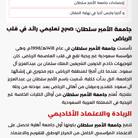
إحصاءات جامعة الأمير سلطان
و أخيرا وليس آخرا في نهاية المقال :
: صرح تعليمي رائد في قلب
جامعة الأمير سلطان
الرياض
تأسست
في عام 1418هـ/1998م، وهي
جامعة الأمير سلطان
مؤسسة سعودية غير ربحية تقع في قلب العاصمة الرياض. كان
لتوجيهات خادم الحرمين الشريفين الملك سلمان بن عبدالعزيز آل
سعود، عندما كان أميرًا لمنطقة الرياض، دور محوري في إنشائها.
الجامعة، التي بدأت ككلية، سُميت باسم الأمير سلطان بن عبدالعزيز
آل سعود كتقدير وعرفان من أهالي الرياض بعد عودته من رحلة
علاجية. تُعتبر
من أوائل الكليات الخاصة غير
جامعة الأمير سلطان
الربحية في المملكة العربية السعودية.
الريادة والاعتماد الأكاديمي
تتميز
بكونها أول جامعة أهلية تحصل على
جامعة الأمير سلطان
الاعتماد المؤسسي الكامل من المركز الوطني للتقويم والاعتماد