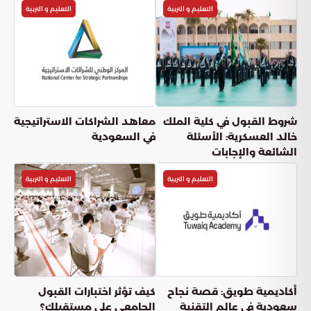
التعليم و التربية
التعليم و التربية
شروط القبول في كلية الملك
ﻣﻌﺎﻫﺪ اﻟﺸﺮاﻛﺎت اﻻﺳﺘﺮاﺗﻴﺠﻴﺔ
خالد العسكرية: الأسئلة
في السعودية
الشائعة والإجابات
التعليم و التربية
التعليم و التربية
أكاديمية طويق: قصة نجاح
كيف تؤثر اختبارات القبول
سعودية في عالم التقنية
الجامعي على مستقبلك؟