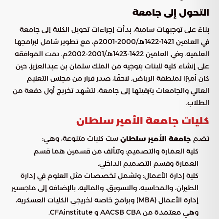
التحول إلى جامعة
بناءً على توجيهات سامية، بدأت إجراءات تحويل الكلية إلى جامعة
في العامين 1421-1422هـ/2000-2001م، مع تطوير شامل لبرامجها
العلمية. وفي العامين 1422-1423هـ/2001-2002م، تمت الموافقة
على إنشاء كلية للبنات بتوجيه من الملك سلمان بن عبدالعزيز، حين
كان أميرًا لمنطقة الرياض. لاحقًا، صدر قرار من مجلس التعليم
العالي والجامعات بترقيتها إلى جامعة، لتشهد تخريج أول دفعة من
الطلاب.
كليات جامعة الأمير سلطان
تضم
ست كليات متنوعة، وهي:
جامعة الأمير سلطان
كلية العمارة والتصميم: وتتألف من قسمين هما قسم
العمارة وقسم التصميم الداخلي.
كلية إدارة الأعمال: وتشمل تخصصات مثل العلوم في إدارة
الطيران، والمحاسبة، والتسويق، والمالية، بالإضافة إلى ماجستير
إدارة الأعمال (MBA) وبرامج خاصة لخريجي الكليات العسكرية،
وهي معتمدة من AACSB CBA و CFAinstitute.