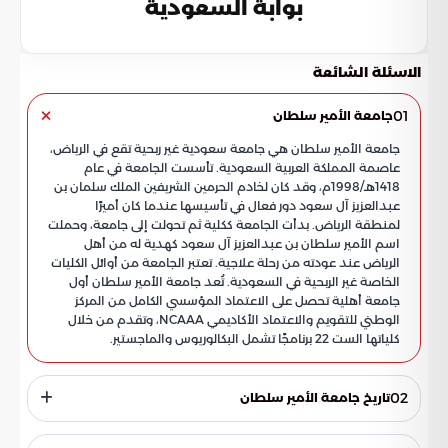
بوابة السعودية
الاسئلة الشائعة
01
جامعة الأمير سلطان
جامعة الأمير سلطان هي جامعة سعودية غير ربحية تقع في الرياض،
عاصمة المملكة العربية السعودية. تأسست الجامعة في عام
1418هـ/1998م، وقد كان لخادم الحرمين الشريفين الملك سلمان بن
عبدالعزيز آل سعود دور فعال في تأسيسها عندما كان أميرًا
لمنطقة الرياض. بدأت الجامعة ككلية ثم تحولت إلى جامعة، وحملت
اسم الأمير سلطان بن عبدالعزيز آل سعود كهدية له من أهل
الرياض عند عودته من رحلة علاجية. تعتبر الجامعة من أوائل الكليات
الخاصة غير الربحية في السعودية. تُعد جامعة الأمير سلطان أول
جامعة أهلية تحصل على الاعتماد المؤسسي الكامل من المركز
الوطني للتقويم والاعتماد الأكاديمي NCAAA، وتقدم من خلال
كلياتها الست 22 برنامجًا تشمل البكالوريوس والماجستير.
02
تاريخ جامعة الأمير سلطان
تم الإعلان عن إنشاء جامعة الأمير سلطان في عام 1418هـ/1998م