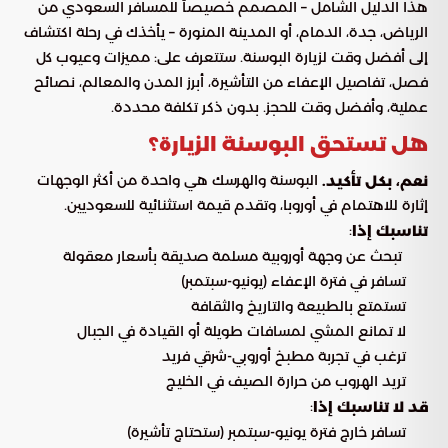
هذا الدليل الشامل – المصمم خصيصاً للمسافر السعودي من
الرياض، جدة، الدمام، أو المدينة المنورة – يأخذك في رحلة اكتشاف
إلى أفضل وقت لزيارة البوسنة. ستتعرف على: مميزات وعيوب كل
فصل، تفاصيل الإعفاء من التأشيرة، أبرز المدن والمعالم، نصائح
عملية، وأفضل وقت للحجز. بدون ذكر تكلفة محددة.
هل تستحق البوسنة الزيارة؟
البوسنة والهرسك هي واحدة من أكثر الوجهات
نعم، بكل تأكيد.
إثارة للاهتمام في أوروبا، وتقدم قيمة استثنائية للسعوديين.
:
تناسبك إذا
تبحث عن وجهة أوروبية مسلمة صديقة بأسعار معقولة
تسافر في فترة الإعفاء (يونيو-سبتمبر)
تستمتع بالطبيعة والتاريخ والثقافة
لا تمانع المشي لمسافات طويلة أو القيادة في الجبال
ترغب في تجربة مطبخ أوروبي-شرقي فريد
تريد الهروب من حرارة الصيف في الخليج
:
قد لا تناسبك إذا
تسافر خارج فترة يونيو-سبتمبر (ستحتاج تأشيرة)