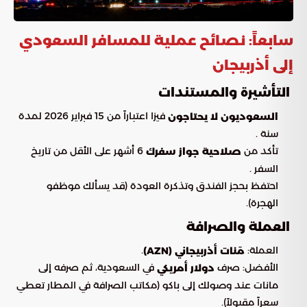
سابعاً: نصائح عملية للمسافر السعودي
إلى أذربيجان
التأشيرة والمستندات
فيزا اعتباراً من 15 فبراير 2026 لمدة
السعوديون لا يحتاجون
سنة .
تأكد من
6 أشهر على الأقل من تاريخ
صلاحية جواز سفرك
السفر .
احتفظ بحجز الفندق وتذكرة العودة (قد يسألك موظفو
الهجرة).
العملة والصرافة
العملة:
.
مَنات أذربيجاني (AZN)
الأفضل: صرف
في السعودية، ثم صرفه إلى
دولار أمريكي
مانات عند وصولك إلى باكو (مكاتب الصرافة في المطار تعطي
سعراً مقبولاً).