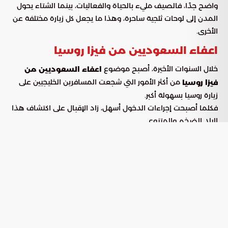
واضح جدًا، فالصيف مليء بالحياة والفعاليات، بينما الشتاء يحول
المدن إلى لوحات ثلجية ساحرة، وهذا ما يجعل كل زيارة مختلفة عن
الأخرى.
اعفاء السعوديين من فيزا روسيا
خلال السنوات الأخيرة، أصبح موضوع
اعفاء السعوديين من
من أكثر الأمور التي شجعت المسافرين الخليجيين على
فيزا روسيا
زيارة روسيا بسهولة أكبر.
فكلما أصبحت إجراءات الدخول أسهل، زاد الإقبال على اكتشاف هذا
البلد الضخم والمتنوع.
كما أن الحديث عن
جعل
اعفاء السعوديين من فيزا روسيا
الكثير من العائلات والشباب يضيفون روسيا إلى قائمة الوجهات
المحتملة، خصوصًا مع توفر رحلات طيران مباشرة وأسعار مناسبة
مقارنة ببعض الوجهات الأوروبية الأخرى.