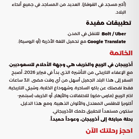
(أكبر مسجد في القوقاز). العديد من المساجد في جميع أنحاء
البلاد.
تطبيقات مفيدة
: للتنقل في المدن.
Bolt / Uber
مع تحميل اللغة الأذرية (أو الروسية).
Google Translate
الخاتمة
.
أذربيجان في الربيع والخريف هي وجهة الأحلام للسعوديين
مع الإعفاء التاريخي من التأشيرة الذي بدأ في فبراير 2026، أصبح
السفر إلى هذا البلد الجميل أسهل من أي وقت مضى. الـ3 ساعات
فقط تفصلك عن باكو الساحرة، وشهوداغ الخلابة، وشيكي التاريخية.
اختر الربيع (مارس-مايو) للاحتفالات والأزهار، أو الخريف (سبتمبر-
أكتوبر) للطقس المعتدل والألوان الذهبية. ومع هذا الدليل،
ستكون مستعداً لتحقيق حلمك الأذربيجاني.
.
رحلة مباركة إلى أذربيجان، وعوداً حميداً
احجز رحلتك الآن