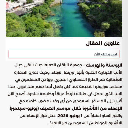
عناوين المقال
احجز رحلتك الآن
– جوهرة البلقان الخفية، حيث تلتقي جبال
البوسنة والهرسك
الألب الدينارية الخلابة بأنهار نيريتفا الزرقاء، وحيث تمتزج العمارة
العثمانية مع الطراز النمساوي المجري، ويؤذن المسلمون في
مساجد سراييفو القديمة كما كان يفعل أجدادهم منذ قرون. هذا
البلد الذي يحمل في طياته تاريخاً عريقاً وطبيعة ساحرة، أصبح الآن
أقرب إلى المسافر السعودي من أي وقت مضى، خاصة مع
.
الإعفاء من التأشيرة خلال موسم الصيف (يونيو-سبتمبر)
والخبر السار: اعتباراً من
، دخل قرار الإعفاء من
1 يونيو 2026
التأشيرة للمواطنين السعوديين حيز التنفيذ .