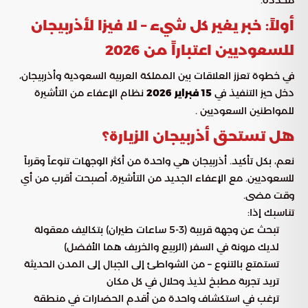
أولاً: خبر يغير كل شيء – لا فيزا لأذربيجان
للسعوديين اعتباراً من 2026
في خطوة تعزز العلاقات بين المملكة العربية السعودية وأذربيجان،
دخل حيز التنفيذ في
15 فبراير 2026
نظام الإعفاء من التأشيرة
للمواطنين السعوديين .
هل تستحق أذربيجان الزيارة؟
نعم، بكل تأكيد. أذربيجان هي واحدة من أكثر الوجهات تنوعاً وقرباً
للسعوديين. مع الإعفاء الجديد من التأشيرة، أصبحت أقرب من أي
وقت مضى.
تناسبك إذا:
تبحث عن وجهة قريبة (3-5 ساعات طيران) بتكاليف معقولة
لديك مرونة في السفر (الربيع والخريف هما الأفضل)
تستمتع بالتنوع – من الشواطئ إلى الجبال إلى المدن الحديثة
تريد تجربة مطبخ لذيذ وحلال في كل مكان
ترغب في استكشاف واحدة من أقدم الحضارات في منطقة