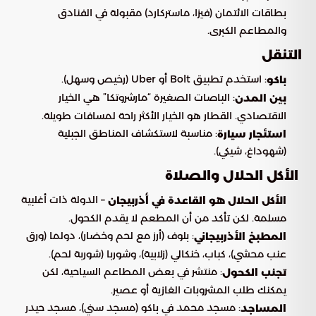
بطاقات الائتمان (فيزا، ماستركارد) مقبولة في الفنادق
والمطاعم الكبرى.
التنقل
: استخدم تطبيق Bolt أو Uber (رخيص وسهل).
باكو
: الباصات الصغيرة “مارشروتكا” هي الخيار
بين المدن
الاقتصادي. القطار هو الخيار الأكثر راحة لمسافات طويلة.
: مناسبة لاستكشاف المناطق الجبلية
استئجار سيارة
(شهوداغ، شيكي).
الأكل الحلال والصلاة
– الدولة ذات أغلبية
الأكل الحلال هو القاعدة في أذربيجان
مسلمة. لكن تأكد من أن المطعم لا يقدم الكحول.
: بلوف (أرز مع لحم وخضار)، دولما (ورق
المطبخ الأذربيجاني
عنب محشي)، كباب، خنكالي (زلابية)، وشوربا (شوربة لحم).
: منتشر في بعض المطاعم السياحية، لكن
تجنب الكحول
يمكنك طلب المشروبات الغازية أو عصير.
: مسجد محمد في باكو (مسجد سني)، مسجد حيدر
المساجد