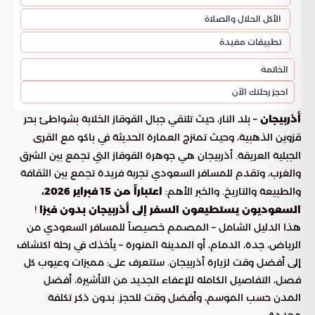
الأكل الحلال والصلاة
تطبيقات مفيدة
الخاتمة
احجز رحلتك الآن
أذربيجان
– بلد النار، حيث تلتقي جبال القوقاز الخلابة بشواطئ بحر
قزوين الذهبية، وحيث تمتزج العمارة الحديثة في باكو مع القرى
الجبلية العريقة. أذربيجان هي جوهرة القوقاز التي تجمع بين الشرق
والغرب، وتقدم للمسافر السعودي تجربة فريدة تجمع بين الثقافة
والطبيعة والتاريخ. والخبر الأهم:
اعتباراً من 15 فبراير 2026،
السعوديون يستطيعون السفر إلى أذربيجان بدون فيزا
!
هذا الدليل الشامل – المصمم خصيصاً للمسافر السعودي من
الرياض، جدة، الدمام، أو المدينة المنورة – يأخذك في رحلة اكتشاف
إلى أفضل وقت لزيارة أذربيجان. ستتعرف على: مميزات وعيوب كل
فصل، التفاصيل الكاملة للإعفاء الجديد من التأشيرة، أفضل
المدن حسب الموسم، وأفضل وقت للحجز. بدون ذكر تكلفة
محددة.