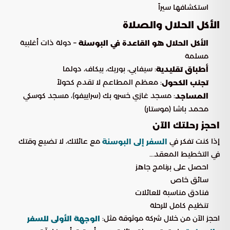
استكشافها سيراً
الأكل الحلال والصلاة
– دولة ذات أغلبية
الأكل الحلال هو القاعدة في البوسنة
مسلمة
: سيفابي، بوريك، بيكاف، دولما
أطباق تقليدية
: معظم المطاعم لا تقدم كحولاً
تجنب الكحول
: مسجد غازي خسرو بك (سراييفو)، مسجد كوسكي
المساجد
محمد باشا (موستار)
احجز رحلتك الآن
إذا كنت تفكر في
مع عائلتك، لا تضيع وقتك
السفر إلى البوسنة
في التخطيط المعقد…
احصل على برنامج جاهز
سائق خاص
فنادق مناسبة للعائلات
تنظيم كامل للرحلة
احجز الآن من خلال شركة موثوقة مثل:
الوجهة الأولى للسفر