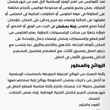
تعد الفوانيس من أهم الرموز الإسلامية التي تعبر عن شهر رمضان
المبارك. يمكن وضع فانوس أو مجموعة فوانيس بأحجام مختلفة
على الطاولة في غرفة الجلوس، أو الطاولات الجانبية في المجلس، أو
تعليقها على الحائط لإضفاء جو مريح ودافئ على المكان. بالإمكان
أيضاً صنع فانوس
في البيت من الورق أو الشمع، أو
زينة رمضان
شراؤه جاهزًا من محلات الإكسسوارات المنزلية. يعتبر الفانوس من
أهم قطع وإكسسوارات رمضان لإضفاء جمال وإضاءة على
المكان بألوانه الجذابة، كالذهبي والأخضر والأزرق، بما يتناسب مع
ديكور المنزل وتنسيق الأثاث، مع الاهتمام بتفاصيل التصميم
الداخلي وتنسيق الألوان في المنزل.
الروائح والعطور
رائحة المسك من الروائح الجميلة المرتبطة بالمناسبات الإسلامية.
ما أجمل من ذكريات رمضان الممزوجة بروائح زكية تستحضر معها
تفاصيل جميلة! لذا، ننصحك باختيار رائحة مناسبة لتعطير المنزل في
شهر رمضان الكريم لتكتمل التجربة الروحانية. إليك بعض الخيارات:
المسك.
العود والبخور.