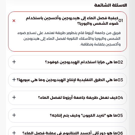
الاسئلة الشائعة
كيفية فصل الماء إلى هيدروجين وأكسجين باستخدام
01
ضوء الشمس واليوريا؟
فريق من جامعة أريزونا قام بتطوير طريقة تعتمد على تسخير ضوء
الشمس واليوريا والأسلاك النانوية لفصل الماء إلى هيدروجين
وأكسجين بكفاءة ونظافة.
02
ما هي مزايا استخدام الهيدروجين كوقود؟
يوفر الهيدروجين بديلاً نظيفًا ومستدامًا للوقود الأحفوري، مما
يجعله عنصرًا رئيسيًا في مزيج الطاقة المستقبلي.
03
ما هي الطرق التقليدية لإنتاج الهيدروجين وما هي عيوبها؟
تتضمن الطرق التقليدية استخدام الألواح الشمسية لتوليد
الكهرباء والتحليل الكهربائي للماء، وهما مكلفان وغير فعالين.
04
كيف تعمل طريقة جامعة أريزونا لفصل الماء؟
تستخدم الطريقة ضوء الشمس مباشرةً لفصل الماء باستخدام
اليوريا المحولة إلى "نتريد الكربون" الذي يمتص ضوء الشمس
05
ما هو "نتريد الكربون" وكيف يتم إنتاجه؟
ويطلق إلكترونات ذات طاقة إضافية.
"نتريد الكربون" هو مادة يتم إنتاجها عن طريق تحويل اليوريا
باستخدام الحرارة من خلال عملية تسمى "بلمرة التكثيف الحراري"،
06
ما هو دور ثاني أكسيد التيتانيوم في عملية فصل الماء؟