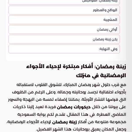
زينة رمضان: الفوانيس
الروائح والعطور
المشربية
أواني رمضان
ركن زينة رمضان
وفي النهاية:
: أفكار مبتكرة لإحياء الأجواء
زينة رمضان
الرمضانية في منزلك
مع قرب حلول شهر رمضان المبارك، تتشوق القلوب لاستقباله
بأجواء احتفالية تجسد روحانيته وجماله. وعلى الرغم من الظروف
التي فرضها انتشار الأوبئة، يمكننا إضفاء لمسة من البهجة والسرور
على بيوتنا من خلال
فريدة تعيد إلينا ذكريات
ديكورات رمضان
الماضي العطرة. في هذا المقال، تقدم لكم بوابة السعودية
مجموعة متنوعة من أفكار
لإحياء الأجواء الرمضانية،
زينة رمضان
وجعل المكان يعبق بروحانيات هذا الشهر الفضيل.