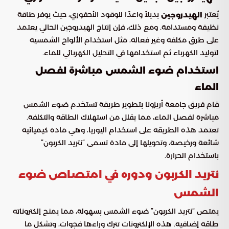
يُعتبر
بديلاً واعدًا للوقود الأحفوري، حيث يوفر طاقة
الهيدروجين
نظيفة ومستدامة. ومع ذلك، فإن إنتاج الهيدروجين الحالي يعتمد
على طرق مكلفة وغير فعالة، مثل استخدام الألواح الشمسية
لتوليد الكهرباء ثم استخدامها في التحليل الكهربائي للماء.
استخدام ضوء الشمس مباشرة لفصل
الماء
قام فريق جامعة أريزونا بتطوير طريقة تستخدم ضوء الشمس
مباشرة لفصل الماء، مما يقلل من استهلاك الطاقة والتكلفة.
تعتمد هذه الطريقة على استخدام اليوريا، وهي مادة كيميائية
شائعة ورخيصة، وتحويلها إلى مادة تسمى “نتريد الكربون”
باستخدام الحرارة.
نتريد الكربون ودوره في امتصاص ضوء
الشمس
يمتص “نتريد الكربون” ضوء الشمس بسهولة، مما يمنح إلكتروناته
طاقة إضافية. هذه الإلكترونات تترك وراءها فجوات، وتشكل ما