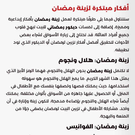
أفكار مبتكرة لزينة رمضان
سنتناول فيما يلي طرقًا مبتكرة لعمل
بأفكار إبداعية
زينة رمضان
ومميزة، إضافة إلى لمسات
للبيت تبهج قلوب
ديكور رمضاني
جميع أفراد العائلة. قد تحتاج إلى زيارة الأسواق لشراء بعض
الأدوات لتحقيق أفضل أفكار تزيين لرمضان أو الديكور الذي تود
تطبيقه.
زينة رمضان: هلال ونجوم
لا تكتمل
بدون الهلال والنجوم، فهما الرمز الأبرز الذي
زينة رمضان
يمثل هذا الشهر الكريم. ما يميز الهلال والنجوم هو سهولة
استخدامها، حيث يمكنك قصها ولصقها بنفسك مع الأطفال في
المنزل، أو الحصول عليها جاهزة من الأسواق بألوان مختلفة. يمكنك
أيضاً شراء الهلال والنجوم بإضاءة مدمجة، لتكون زينة وإنارة في آن
واحد. مشاركة الأطفال في تزيين البيت لرمضان يضفي جوًا من
المتعة والبهجة.
زينة رمضان: الفوانيس