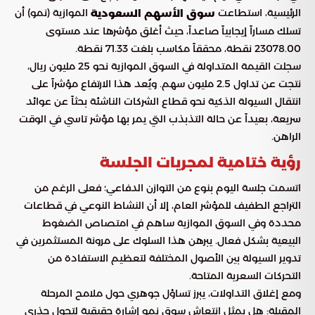
الرئيسية، استطاعت
الموازية (نمو) أن
سوق الأسهم السعودية
تسلك مساراً إيجابياً صاعداً، حيث أغلق مؤشرها عند مستوى
23078.00 نقطة، محققاً مكاسب بلغت 71.33 نقطة.
سجلت القيمة المتداولة في السوق الموازية نحو 25 مليون ريال،
نتجت عن تداول 2.5 مليون سهم. ويُعد هذا الارتفاع مؤشراً على
انتقال السيولة الذكية نحو قطاع الشركات الناشئة بحثاً عن عوائد
سريعة، بعيداً عن حالة التذبذب التي يمر بها مؤشر تاسي في الوقت
الراهن.
رؤية ختامية لمجريات الجلسة
اتسمت جلسة اليوم بنوع من التوازن الدفاعي؛ فعلى الرغم من
التراجع الطفيف للمؤشر العام، إلا أن النشاط النوعي في قطاعات
محددة وفي السوق الموازية ساهم في امتصاص الضغوط
البيعية بشكل فعال. يبرهن هذا السلوك على مرونة المستثمرين في
تدوير السيولة بين الأصول المختلفة لتعظيم الاستفادة من
التحركات السعرية المتاحة.
ومع إغلاق التداولات، يبرز تساؤل جوهري حول ملامح المرحلة
المقبلة: هل يمثل انتعاش سوق نمو إشارة حقيقية لتحول جذري