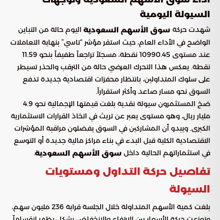
السيولة اليومية
شهدت حركة
اليوم حالة من التباين
سوق الأسهم السعودية
الواضح في الأداء العام، حيث استقر مؤشر “تاسي” بنهاية التعاملات
عند مستوى 10990.45 نقطة، مسجلاً تراجعاً طفيفاً بنحو 11.59
نقطة. يعكس هذا التحرك العرضي حالة من الترقب والحذر تسيطر
على سلوك المتداولين، بانتظار محفزات اقتصادية جديدة تدفع
السوق نحو مسار صاعد وأكثر استقراراً.
ضخ المستثمرون سيولة نقدية بلغت قيمتها الإجمالية نحو 4.9
مليار ريال، وهو مستوى يعبر عن تريث في اتخاذ القرارات الاستثمارية
الكبرى. ويبدو أن المشاركين في السوق يفضلون مراقبة المؤشرات
الاقتصادية الكلية قبل البدء في بناء مراكز مالية جديدة أو التوسع
في استثماراتهم الحالية داخل
.
سوق الأسهم السعودية
تفاصيل حركة التداول ومستويات
السيولة
بلغت كمية الأسهم المتداولة خلال الجلسة قرابة 236 مليون سهم،
وتوزعت حركة الأسعار بين الارتفاع والانخفاض بشكل يظهر انقساماً