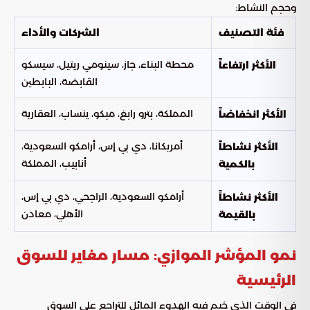
وحجم النشاط:
فئة التصنيف
الشركات والأداء
محطة البناء، جاز، سينومي ريتيل، سيسكو
الأكثر ارتفاعاً
القابضة، البابطين
المملكة، بترو رابغ، مبكو، ينساب، العقارية
الأكثر انخفاضاً
أمريكانا، دي بي إس، أرامكو السعودية،
الأكثر نشاطاً
أنابيب، المملكة
بالكمية
أرامكو السعودية، الراجحي، دي بي إس،
الأكثر نشاطاً
الأهلي، معادن
بالقيمة
نمو المؤشر الموازي: مسار مغاير للسوق
الرئيسية
في الوقت الذي خيم فيه الهدوء المائل للتراجع على السوق