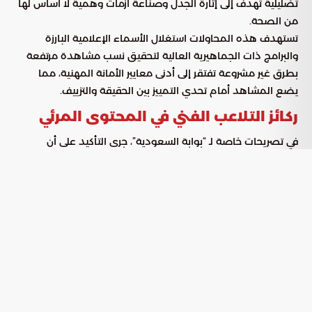
تضليلية تهدف إلى إثارة الجدل وصناعة أزمات وهمية لا أساس لها
من الصحة.
تستهدف هذه المحاولات استغلال الأسماء الإعلامية البارزة
والبرامج ذات الجماهيرية العالية لتحقيق نسب مشاهدة مرتفعة
بطرق غير مشروعة تفتقر إلى أدنى معايير الأمانة المهنية، مما
يضع المشاهد أمام تحدي التمييز بين الحقيقة والتزييف.
ركائز التلاعب الفني في المحتوى المرئي
في تصريحات خاصة لـ “بوابة السعودية”، جرى التأكيد على أن
المشاهد التي حاولت إظهار الشخصيات الإعلامية في مواقف
صدامية تفتقر تماماً للمصداقية. يعتمد هذا النوع من المحتوى
المضلل على توظيف التكنولوجيا بطريقة خبيثة لإقناع المشاهد
بواقعية المشهد المزيف، وذلك عبر عدة أساليب تقنية وتنظيمية:
: استخدام أدوات تحرير متقدمة لقص
المونتاج الاجتزائي
الكلمات من سياقها الأصلي، مما يوحي بوقوع خلافات حادة
ومفاجئة بين الضيوف على غير الحقيقة.
: ضرورة توضيح الحقائق كواجب لحماية
المسؤولية الوطنية
وعي المجتمع السعودي، الذي يتميز بقدرة عالية على رصد