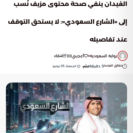
الغيدان ينفي صحة محتوى مزيف نُسب
إلى «الشارع السعودي»: لا يستحق التوقف
عند تفاصيله
بوابة السعودية
أعجبني
(
0
)
شارك
دقائق القراءة
5
دقيقة
الجمعة, 05 يونيو
نشر: