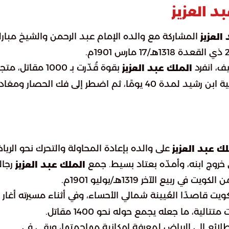
د العزيز
المشاركة مع والده الإمام عبد الرحمن والشيخ مبار
العزيز
ف، انفرد
بقوة قُدّرت بـ 1000 مقاتل، مت
الملك عبد العزيز
بها نحو الرياض في خطة لاستعادة الحكم. حاصر حامية ابن رشيد لمدة 40 يومًا، ثم اضطر إلى فك الحصار وم
على والده بإعادة المحاولة والتحرك نحو الريا
ك عبد العزيز
 خروج ابنه، وأمدّه بعتاد بسيط. جمع
رجال
الملك عبد العزيز
يت قاصدًا العُيينة شمالي الأحساء، وفي أثناء مسيرته أغار 
ة، ما جعله يجمع حوله نحو 1400 مقاتل.
طلائع إلى الرياض لمعرفة إمكانية مهاجمتها، وبقي في