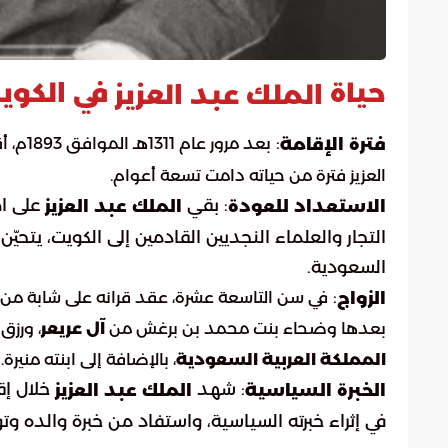
حياة
في الكوي
الملك عبد العزيز
:
فترة الإقامة
بعد مرور عام 1311هـ الموافق 1893م، أقامت
العزيز فترة من حياته دامت تسعة أعوام.
: بقي
على اط
الاستعداد للعودة
الملك عبد العزيز
التجار والعلماء النجديين القادمين إلى الكويت، يتحي
السعودية.
:
الزواج
في سن التاسعة عشرة، عقد قرانه على شابة من الب
بعدها وضحاء بنت محمد بن برغش من
آل عريعر
، ورزق
المملكة العربية السعودية
، بالإضافة إلى ابنته منيرة.
: شهد
خلال إق
الخبرة السياسية
الملك عبد العزيز
في إثراء خبرته السياسية، واستفاد من خبرة والده وتو