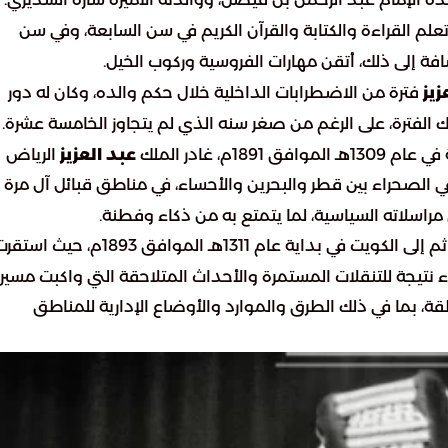
ده الإمام عبد الرحمن بن فيصل، ووالدته الأميرة سارة السديري.
لم القراءة والكتابة والقرآن الكريم في سن السابعة، وفي سن
ضافة إلى ذلك، أتقن مهارات الفروسية وركوب الخيل.
زيز
فترة من الاضطرابات الداخلية خلال حكم والده، وكان له دور
لفترة، على الرغم من صغر سنه الذي لم يتجاوز الخامسة عشرة.
1م، غادر الملك
عبد العزيز
الرياض
 الصحراء بين قطر والبحرين والأحساء، في مناطق قبائل آل مرة
مراسلاته السياسية، لما يتمتع به من ذكاء وفطنة.
انتقل الإمام عبد الرحمن إلى قطر ثم إلى الكويت في بداية عام 1311هـ الموافق 1893م، حيث ا
نتيجة للتنقلات المستمرة والأحداث المتلاحقة التي واكبت مسير
طقة، بما في ذلك الطرق والموارد والأوضاع الإدارية للمناطق