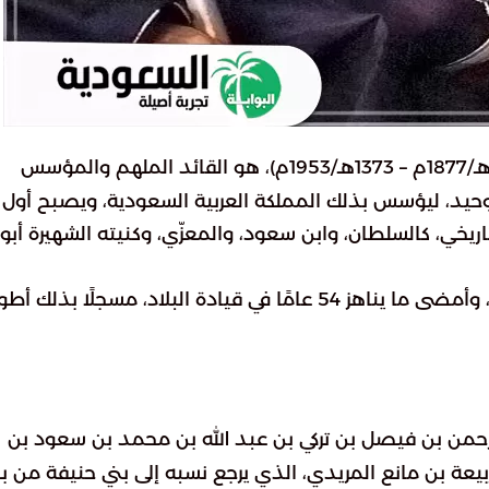
(1293هـ/1877م – 1373هـ/1953م)، هو القائد الملهم والمؤسس
التوحيد، ليؤسس بذلك المملكة العربية السعودية، ويصبح أول
يخي، كالسلطان، وابن سعود، والمعزّي، وكنيته الشهيرة أبو
زمام الحكم في ريعان شبابه، وأمضى ما يناهز 54 عامًا في قيادة البلاد، مسجلًا بذلك 
رحمن بن فيصل بن تركي بن عبد الله بن محمد بن سعود بن
عة بن مانع المريدي، الذي يرجع نسبه إلى بني حنيفة من بك