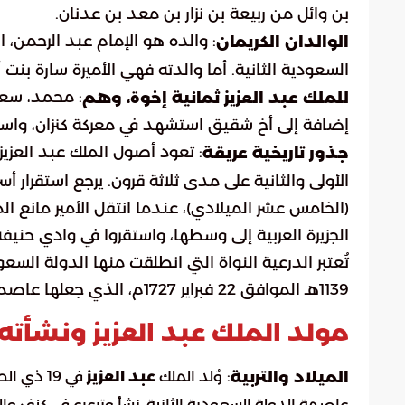
بن وائل من ربيعة بن نزار بن معد بن عدنان.
: والده هو الإمام عبد الرحمن، ال
الوالدان الكريمان
السعودية الثانية. أما والدته فهي الأميرة سارة بنت
: محمد، سعو
للملك عبد العزيز ثمانية إخوة، وهم
إضافة إلى أخ شقيق استشهد في معركة كنزان، وا
: تعود أصول الملك عبد العزيز
جذور تاريخية عريقة
الأولى والثانية على مدى ثلاثة قرون. يرجع استقرار 
(الخامس عشر الميلادي)، عندما انتقل الأمير مانع ال
الجزيرة العربية إلى وسطها، واستقروا في وادي حني
تُعتبر الدرعية النواة التي انطلقت منها الدولة ال
1139هـ الموافق 22 فبراير 1727م، الذي جعلها عاصمة لدولته الحديثة.
مولد الملك عبد العزيز ونشأته 
:
الميلاد والتربية
وُلد الملك
عبد العزيز