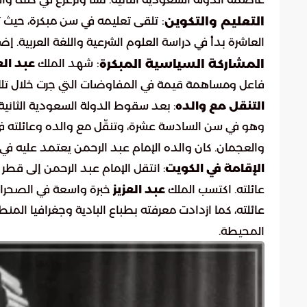
عاصمة الدولة السعودية الثانية. نشأ وترعرع في كنف وال
:
التعليم والتكوين
تلقى تعليمه في سن مبكرة، حيث تع
العاشرة بدأ في دراسة العلوم الشرعية واللغة العربية. إ
:
المشاركة السياسية المبكرة
شهد الملك
عبد الع
فاعل ومساهمة قيمة في المفاوضات التي جرت خلال تلك ا
التنقل مع والده
:
بعد سقوط الدولة السعودية الثانية في عام 1309هـ الموافق 891
وهو في سن السادسة عشرة، وتنقّل مع والده وعائلته في
والعجمان. كان والده الإمام عبد الرحمن يعتمد عليه في 
الإقامة في الكويت
:
عائلته. اكتسب الملك
عبد العزيز
خبرة واسعة في الصحراء 
عائلته، كما ازدادت معرفته بطباع البادية وجغرافيا المن
المحيطة.