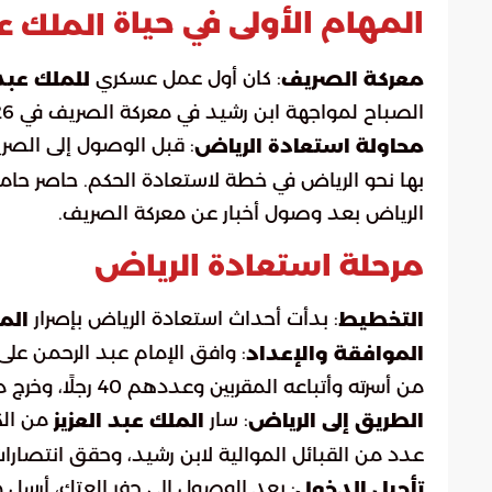
المهام الأولى في حياة
الملك عب
: كان أول عمل عسكري
معركة الصريف
للملك عبد 
الصباح لمواجهة ابن رشيد في معركة الصريف في 26 ذي القعدة 1318هـ/17 مارس 1901م.
: قبل الوصول إلى الصري
محاولة استعادة الرياض
الرياض بعد وصول أخبار عن معركة الصريف.
مرحلة استعادة الرياض
: بدأت أحداث استعادة الرياض بإصرار
التخطيط
المل
: وافق الإمام عبد الرحمن على
الموافقة والإعداد
من أسرته وأتباعه المقربين وعددهم 40 رجلًا، وخرج من الكويت في ربيع الآخر 1319هـ/يوليو 1901م.
: سار
من الكو
الطريق إلى الرياض
الملك عبد العزيز
عدد من القبائل الموالية لابن رشيد، وحقق انتصارات متتالي
: بعد الوصول إلى حفر العتك، أرسل 
تأجيل الدخول