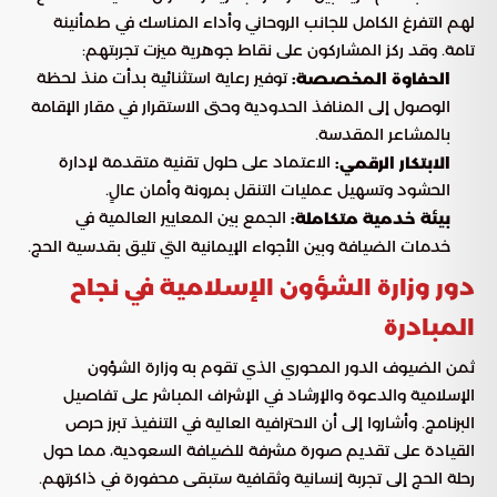
لهم التفرغ الكامل للجانب الروحاني وأداء المناسك في طمأنينة
تامة. وقد ركز المشاركون على نقاط جوهرية ميزت تجربتهم:
توفير رعاية استثنائية بدأت منذ لحظة
الحفاوة المخصصة:
الوصول إلى المنافذ الحدودية وحتى الاستقرار في مقار الإقامة
بالمشاعر المقدسة.
الاعتماد على حلول تقنية متقدمة لإدارة
الابتكار الرقمي:
الحشود وتسهيل عمليات التنقل بمرونة وأمان عالٍ.
الجمع بين المعايير العالمية في
بيئة خدمية متكاملة:
خدمات الضيافة وبين الأجواء الإيمانية التي تليق بقدسية الحج.
دور وزارة الشؤون الإسلامية في نجاح
المبادرة
ثمن الضيوف الدور المحوري الذي تقوم به وزارة الشؤون
الإسلامية والدعوة والإرشاد في الإشراف المباشر على تفاصيل
البرنامج. وأشاروا إلى أن الاحترافية العالية في التنفيذ تبرز حرص
القيادة على تقديم صورة مشرفة للضيافة السعودية، مما حول
رحلة الحج إلى تجربة إنسانية وثقافية ستبقى محفورة في ذاكرتهم.