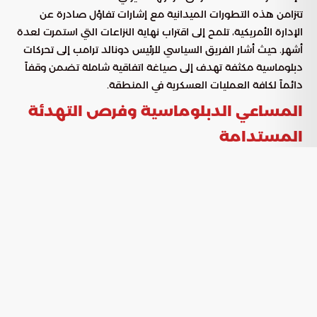
تتزامن هذه التطورات الميدانية مع إشارات تفاؤل صادرة عن
الإدارة الأمريكية، تلمح إلى اقتراب نهاية النزاعات التي استمرت لعدة
أشهر. حيث أشار الفريق السياسي للرئيس دونالد ترامب إلى تحركات
دبلوماسية مكثفة تهدف إلى صياغة اتفاقية شاملة تضمن وقفاً
دائماً لكافة العمليات العسكرية في المنطقة.
المساعي الدبلوماسية وفرص التهدئة
المستدامة
تتصاعد الآمال حالياً حول إمكانية إنهاء الأزمات الراهنة بفضل طرح
مبادرات تفاوضية تركز على استعادة السكينة الإقليمية. وقد تبنت
الأطراف الفاعلة توجهات تدعم خفض التصعيد العسكري لإفساح
المجال أمام الحلول السياسية، مع التأكيد على أن الجهود
الدبلوماسية وصلت إلى منعطف حاسم يتطلب مراقبة دقيقة
لمدى التزام الجميع بالهدنة قبل الانتقال إلى مراحل التنفيذ
النهائية.
ملامح المشهد السياسي الراهن