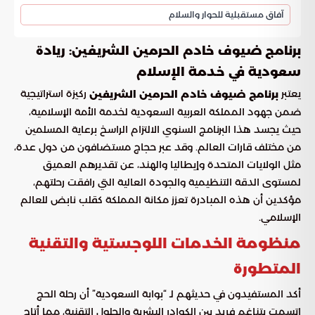
آفاق مستقبلية للحوار والسلام
برنامج ضيوف خادم الحرمين الشريفين: ريادة
سعودية في خدمة الإسلام
يعتبر
ركيزة استراتيجية
برنامج ضيوف خادم الحرمين الشريفين
ضمن جهود المملكة العربية السعودية لخدمة الأمة الإسلامية،
حيث يجسد هذا البرنامج السنوي الالتزام الراسخ برعاية المسلمين
من مختلف قارات العالم. وقد عبر حجاج مستضافون من دول عدة،
مثل الولايات المتحدة وإيطاليا والهند، عن تقديرهم العميق
لمستوى الدقة التنظيمية والجودة العالية التي رافقت رحلتهم،
مؤكدين أن هذه المبادرة تعزز مكانة المملكة كقلب نابض للعالم
الإسلامي.
منظومة الخدمات اللوجستية والتقنية
المتطورة
أكد المستفيدون في حديثهم لـ “بوابة السعودية” أن رحلة الحج
اتسمت بتناغم فريد بين الكوادر البشرية والحلول التقنية، مما أتاح