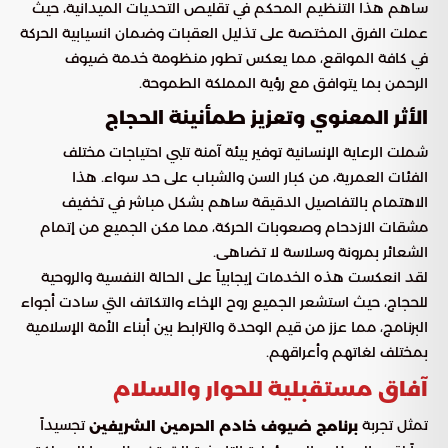
ساهم هذا التنظيم المحكم في تقليص التحديات الميدانية، حيث
عملت الفرق المختصة على تذليل العقبات وضمان انسيابية الحركة
في كافة المواقع، مما يعكس تطور منظومة خدمة ضيوف
الرحمن بما يتوافق مع رؤية المملكة الطموحة.
الأثر المعنوي وتعزيز طمأنينة الحجاج
شملت الرعاية الإنسانية توفير بيئة آمنة تلبي احتياجات مختلف
الفئات العمرية، من كبار السن والشباب على حد سواء. هذا
الاهتمام بالتفاصيل الدقيقة ساهم بشكل مباشر في تخفيف
مشقات الازدحام وصعوبات الحركة، مما مكن الجميع من إتمام
الشعائر بمرونة وسلاسة لا تضاهى.
لقد انعكست هذه الخدمات إيجابياً على الحالة النفسية والروحية
للحجاج، حيث استشعر الجميع روح الإخاء والتكاتف التي سادت أجواء
البرنامج، مما عزز من قيم الوحدة والترابط بين أبناء الأمة الإسلامية
بمختلف لغاتهم وأعراقهم.
آفاق مستقبلية للحوار والسلام
تمثل تجربة
تجسيداً
برنامج ضيوف خادم الحرمين الشريفين