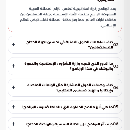
يعد البرنامج ركيزة استراتيجية تعكس التزام المملكة العربية
السعودية الراسخ بخدمة الأمة الإسلامية ورعاية المسلمين من
مختلف قارات العالم، مما يعزز مكانة المملكة كقلب نابض للعالم
الإسلامي.
كيف ساهمت الحلول التقنية في تحسين تجربة الحجاج
02
المستضافين؟
أتاحت التقنيات المتطورة والابتكار الرقمي إدارة الحشود وتسهيل
عمليات التنقل بمرونة وأمان عالٍ، مما مكن الحجاج من التفرغ
ما الدور الذي تلعبه وزارة الشؤون الإسلامية والدعوة
03
الكامل للجانب الروحاني وأداء المناسك بطمأنينة تامة دون انشغال
والإرشاد في هذا البرنامج؟
بالعقبات اللوجستية.
تتولى الوزارة الإشراف المباشر على كافة تفاصيل البرنامج بمهنية
عالية، حيث تعمل فرقها المختصة على تذليل العقبات وضمان
كيف وصفت الدول المشاركة مثل الولايات المتحدة
04
انسيابية الحركة، مما يبرز صورة مشرفة للضيافة السعودية والقيادة
وإيطاليا والهند مستوى التنظيم؟
الرشيدة.
عبر الحجاج القادمون من هذه الدول عن تقديرهم العميق
لمستوى الدقة التنظيمية والجودة العالية، مؤكدين أن الرحلة
05
ما هي أبرز ملامح الحفاوة التي يتلقاها ضيوف البرنامج؟
اتسمت بتناغم فريد بين الكوادر البشرية والحلول الذكية التي وفرتها
المملكة.
تبدأ الرعاية الاستثنائية منذ لحظة وصول الضيوف إلى المنافذ
الحدودية وتستمر حتى استقرارهم في مقار الإقامة بالمشاعر
06
كيف أثر البرنامج على الحالة النفسية والروحية للحجاج؟
المقدسة، مع توفير بيئة خدمية تجمع بين المعايير العالمية