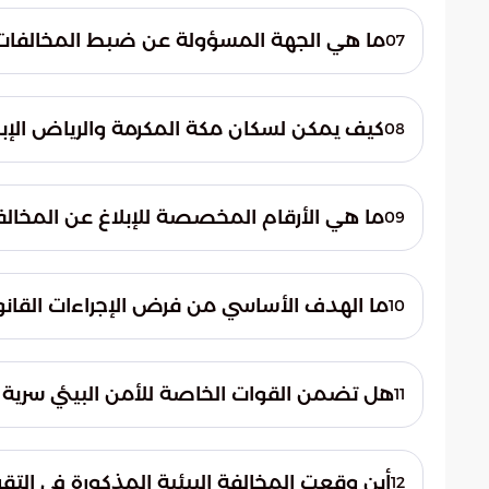
النباتي الحالي وإعاقة قدرته على التجدد الطبي
ما هي الجهة المسؤولة عن ضبط المخالفات ا
07
القوات الخاصة للأمن البيئي هي الجهة المع
البيئة، وتضع حماية المحميات الملكية وتنمية ا
كيف يمكن لسكان مكة المكرمة والرياض الإبلا
08
يمكن للمواطنين والمقيمين في مناطق مكة ال
الإبلاغ عن أي اعتداءات بيئية عبر الاتصال بالرقم ا
ما هي الأرقام المخصصة للإبلاغ عن المخالفات
09
البلاغات البيئية من خلال التواصل عبر الأرقام (999) أو (996).
ما الهدف الأساسي من فرض الإجراءات القانوني
10
تهدف هذه الإجراءات إلى استعادة التوازن الب
والحياة الفطرية، وحمايتها من التدهور لضمان 
هل تضمن القوات الخاصة للأمن البيئي سرية 
11
نعم، أكدت القوات الخاصة للأمن البيئي على 
بالإبلاغ عن أي حالات تمثل اعتداءً على البيئة
أين وقعت المخالفة البيئية المذكورة في التقري
12