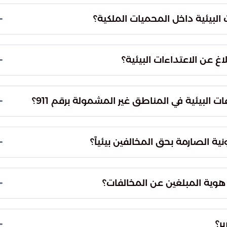
عي في المستقبل، مما يهدد التوازن البيئي.
لبيئية داخل المحميات الملكية؟
نية بمراقبة وضبط كافة المخالفات التي تمس نظام
لغطاء النباتي على رأس قائمة أولوياتها الأمنية.
غ عن الاعتداءات البيئية؟
مكرمة، والرياض، والمدينة المنورة، والمنطقة الشرقية
لموحد (911).
 البيئية في المناطق غير المشمولة برقم 911؟
بالنسبة لبقية مناطق المملكة العربية السعودية التي لا تعمل بنظام 911، يمكن للجميع تقديم
ة الصارمة بحق المخالفين بيئياً؟
يئي في المملكة، وضمان استدامة الموارد الطبيعية
بقائها كإرث وطني للأجيال القادمة.
هوية المبلغين عن المخالفات؟
ضمان السرية التامة لجميع الأشخاص الذين يبادرون
 أو الحياة الفطرية في أي منطقة.
ر؟