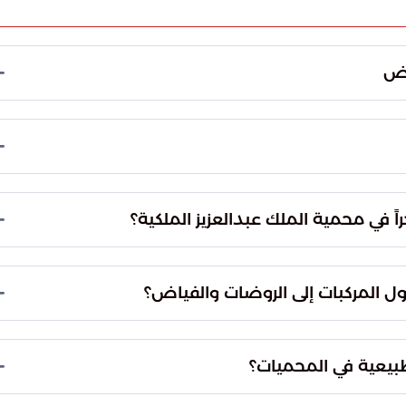
اض
تي يتطلب التزاماً تاماً بالأنظمة، مشيرة إلى أن التجاوزات
ية تعرض صاحبها للمساءلة القانونية.
استشعار المسؤولية والمبادرة بالإبلاغ عن أي حالات
عبر الأرقام المخصصة حسب المنطقة.
ً في محمية الملك عبدالعزيز الملكية؟
دخول بمركبته الخاصة إلى مناطق الفياض والروضات
نتهاكاً صريحاً للأنظمة البيئية المعمول بها في المملكة
خول المركبات إلى الروضات والفياض؟
تصل قيمة الغرامة المالية المقررة لهذا النوع من المخالفات إلى 2,000 ريال سعودي، وذلك للحد من
ة والمناطق المحمية.
لطبيعية في المحميات؟
الدهس العشوائي للنباتات، مما يؤدي إلى موت الغطاء