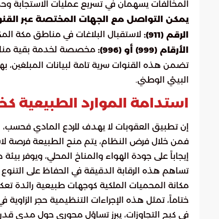
المخالفات يسهمان في تسريع عمليات الاستجابة وحما
يمكن التواصل مع الجهات المختصة عبر القنوات
لاستقبال البلاغات في مناطق مكة المكر
الرقم (911):
مخصصة لخدمة بقية مناطق
الأرقام (999) أو (996):
تضمن هذه القنوات سرية تامة لبيانات المبلغين، ب
البيئي الوطني.
استدامة الموارد الطبيعية كخي
إن تطبيق العقوبات لا يهدف للردع المادي فحسب، بل
فمن خلال فرض النظام، يتم منح الطبيعة فرصة لاس
إيجاباً على جودة الهواء والمناخ المحلي، ويوفر بيئ
تساهم هذه الرقابة الدقيقة في الحفاظ على التنوع ال
مكانة المحميات الملكية كوجهات طبيعية رائدة تعك
ختاماً، تمثل هذه الإجراءات التنظيمية حجر الزاوية ف
في كبح التجاوزات، يبرز تساؤل محوري حول مدى قدر