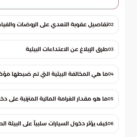
تفاصيل عقوبة التعدي على الروضات والفي
02
أكدت القوات الأمنية أن الحفاظ على الغطاء النبا
التي تشمل دخول السيارات إلى المناطق المحم
طرق الإبلاغ عن الاعتداءات البيئية
03
حثت القوات الخاصة للأمن البيئي الجميع على 
تمثل اعتداءً على البيئة أو الحياة الفطرية 
ما هي المخالفة البيئية التي تم ضبطها مؤخرا
04
تتمثل المخالفة في قيام أحد المواطنين بال
المحمية التابعة لنطاق المحمية، وهو ما يعد ا
ما هو مقدار الغرامة المالية المترتبة على د
05
العربية السعودية.
السلوكيات الخاطئة التي تضر بالبيئة الطبيعي
كيف يؤثر دخول السيارات سلبياً على البيئة ا
06
يتسبب دخول المركبات في تدمير بنية التربة و