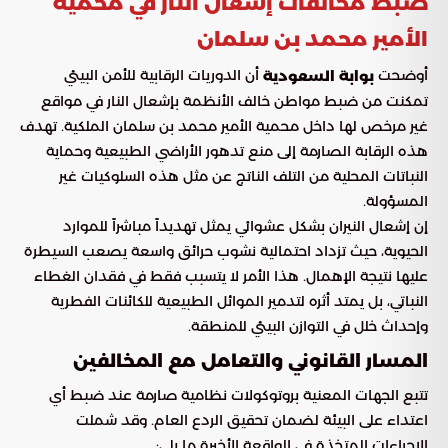
ضبط مخالفات إشعال النار في محمية
الأمير محمد بن سلمان
أوضحت
أن الدوريات الرقابية للأمن البيئي
بوابة السعودية
تمكنت من ضبط مواطن خالف الأنظمة بإشعال النار في مواقع
غير مرخص لها داخل محمية الأمير محمد بن سلمان الملكية. تهدف
هذه الرقابة الصارمة إلى منع تدهور الأراضي الطبيعية وحماية
النباتات المحلية من التلف الناتج عن مثل هذه السلوكيات غير
المسؤولة.
إن إشعال النيران بشكل عشوائي يمثل تهديداً مباشراً للموارد
الحيوية، حيث تزداد احتمالية نشوب حرائق واسعة يصعب السيطرة
عليها نتيجة الإهمال. هذا الأمر لا يتسبب فقط في فقدان الغطاء
النباتي، بل يمتد أثره لتدمير الموائل الطبيعية للكائنات الفطرية
وإحداث خلل في التوازن البيئي للمنطقة.
المسار القانوني والتعامل مع المخالفين
تتبع الجهات المعنية بروتوكولات نظامية صارمة عند ضبط أي
اعتداء على البيئة لضمان تحقيق الردع العام. وقد شملت
الإجراءات المتخذة في الواقعة الأخيرة ما يلي: