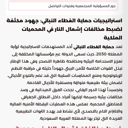
دور المسؤولية المجتمعية وقنوات التواصل
استراتيجيات حماية الغطاء النباتي: جهود مكثفة
لضبط مخالفات إشعال النار في المحميات
الملكية
تعد
أحد المستهدفات الاستراتيجية لرؤية
حماية الغطاء النباتي
المملكة 2030، حيث تسعى الدولة عبر مؤسساتها المختلفة إلى
تعزيز الاستدامة البيئية ومكافحة ظاهرة التصحر. وفي هذا الإطار،
تبذل القوات الخاصة للأمن البيئي جهوداً حثيثة في مراقبة النظم
الإيكولوجية ومنع الممارسات السلبية التي قد تضر بالتنوع الأحيائي،
لضمان بيئة طبيعية متوازنة ومستقرة للأجيال القادمة.
وتجسيداً لهذا الدور الرقابي، نجحت الفرق الميدانية في رصد
مخالفات بيئية جسيمة ارتكبها أفراد داخل النطاق الجغرافي
للمناطق المحمية. تعكس هذه العمليات اليقظة الأمنية العالية
والالتزام التام بالتصدي لأي نشاط قد يهدد الثروات الطبيعية
الفريدة التي تزخر بها المملكة العربية السعودية.