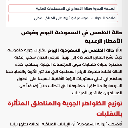
الملاحة البحرية وحالة الأمواج في المسطحات المائية
ملامح التحولات الموسمية وتأثيرها على المناخ المحلي
حالة الطقس في السعودية اليوم وفرص
الأمطار الرعدية
تتأثر
بتقلبات جوية ملموسة،
حالة الطقس في السعودية اليوم
حيث تشير التقارير الصادرة إلى تهيؤ الفرص لتكون سحب رعدية
ممطرة بغزارة متفاوتة فوق المرتفعات الجبلية. يصاحب هذه
الحالة نشاط ملحوظ للرياح السطحية التي قد تثير الأتربة والغبار، مما
يساهم في تدني مستويات الرؤية الأفقية، لاسيما على الطرق
السريعة والمناطق المكشوفة التي تتطلب حذراً إضافياً من
المسافرين وقائدي المركبات.
توزيع الظواهر الجوية والمناطق المتأثرة
بالتقلبات
أوضحت “بوابة السعودية” أن البيانات المناخية الحالية تظهر تبايناً