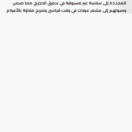
المحددة إلى سلاسة غير مسبوقة في تدفق الحجيج، مما ضمن
وصولهم إلى مشعر عرفات في وقت قياسي ومريح مقارنة بالأعوام
السابقة.
ركائز منظومة النقل في المشاعر
المقدسة
اعتمدت الهيئة استراتيجية نقل متعددة الوسائط لضمان مرونة
الحركة واستيعاب الكثافة العددية، وتضمنت المسارات التالية:
لتأمين حركة سريعة ومتواصلة بين المشاعر
النقل الترددي:
المقدسة بفاعلية عالية.
عبر أسطول من الحافلات المجهزة التي تسلك
النقل التقليدي:
مسارات محددة مسبقاً.
الذي يعد الركيزة الأساسية للنقل
قطار المشاعر المقدسة:
المستدام وعالي السعة في المنطقة.
التكامل المؤسسي والأمني لإدارة
الحشود