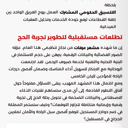
بلحظة.
: العمل بروح الفريق الواحد بين
التنسيق الحكومي المشترك
كافة القطاعات لرفع جودة الخدمات وتذليل العقبات
الميدانية.
تطلعات مستقبلية لتطوير تجربة الحج
إن ما شهده
من نجاح تنظيمي هذا العام، عززته
مشعر عرفات
الصور الفضائية والبيانات الرقمية، يبرهن على حجم الاستثمار في
البنية التحتية والتقنية لخدمة ضيوف الرحمن. لقد اجتمعت
الروحانية مع الابتكار لتسهيل أداء المناسك وضمان أقصى درجات
الراحة للمؤدين للركن الخامس.
ومع اكتمال هذا المشهد المهيب، يبقى التساؤل مفتوحاً حول
آفاق التطور القادمة: إلى أي مدى ستساهم تقنيات الذكاء
الاصطناعي والبيانات الضخمة في تحويل رحلة الحج إلى تجربة
رقمية وإيمانية متكاملة تتجاوز التوقعات؟ وكيف ستستمر المملكة
في كسر حواجز المستحيل لتوفير أقصى سبل الراحة والأمان لملايين
الحجاج في المستقبل؟