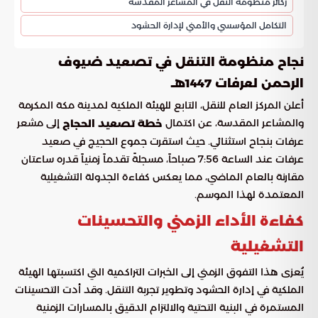
ركائز منظومة النقل في المشاعر المقدسة
التكامل المؤسسي والأمني لإدارة الحشود
نجاح منظومة التنقل في تصعيد ضيوف
الرحمن لعرفات 1447هـ
أعلن المركز العام للنقل، التابع للهيئة الملكية لمدينة مكة المكرمة
والمشاعر المقدسة، عن اكتمال
إلى مشعر
خطة تصعيد الحجاج
عرفات بنجاح استثنائي. حيث استقرت جموع الحجيج في صعيد
عرفات عند الساعة 7:56 صباحاً، مسجلةً تقدماً زمنياً قدره ساعتان
مقارنة بالعام الماضي، مما يعكس كفاءة الجدولة التشغيلية
المعتمدة لهذا الموسم.
كفاءة الأداء الزمني والتحسينات
التشغيلية
يُعزى هذا التفوق الزمني إلى الخبرات التراكمية التي اكتسبتها الهيئة
الملكية في إدارة الحشود وتطوير تجربة التنقل. وقد أدت التحسينات
المستمرة في البنية التحتية والالتزام الدقيق بالمسارات الزمنية