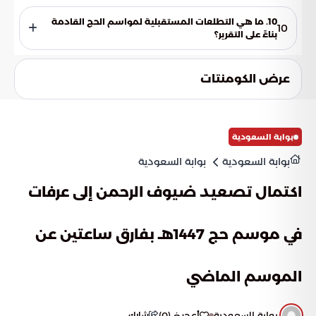
يمثل المشهد لوحة إيمانية فريدة تجمع بين الروحانية العالية
والتقنيات الحديثة، وهو ثمرة جهود متواصلة تهدف إلى تيسير أداء
10. ما هي التطلعات المستقبلية لمواسم الحج القادمة
10
المناسك لضيوف الرحمن.
بناءً على التقرير؟
تتطلع التساؤلات إلى حجم التطور القادم، خاصة في كيفية استمرار
التقنيات الفضائية والذكية في إعادة صياغة تجربة الحاج لجعلها أكثر
عرض الكومنتات
سهولة وأماناً واستدامة.
بوابة السعودية
بوابة السعودية
بوابة السعودية
اكتمال تصعيد ضيوف الرحمن إلى عرفات
في موسم حج 1447هـ بفارق ساعتين عن
الموسم الماضي
بوابة السعودية
أعجبني
(
0
)
شارك