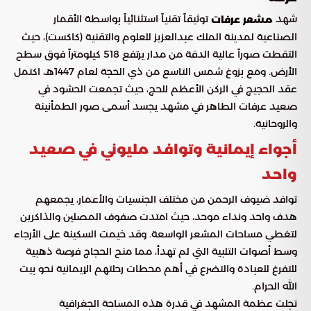
شهد
توثيقاً تقنياً استثنائياً بواسطة الأقمار
مشعر عرفات
الصناعية لمدينة الملك عبدالعزيز للعلوم والتقنية (كاكست)، حيث
التقطت صوراً عالية الدقة من مدار يرتفع 518 كيلومتراً فوق سطح
الأرض. ومع بزوغ شمس التاسع من ذي الحجة لعام 1447هـ، اكتمل
عقد الحجيج في الركن الأعظم للحج، حيث تجمعت الحشود في
صعيد عرفات الطاهر في مشهد يجسد أسمى صور الطمأنينة
والروحانية.
أجواء إيمانية وتوافد مليوني في صعيد
واحد
توافد ضيوف الرحمن من مختلف الجنسيات والأعمار، يجمعهم
هدف واحد ونداء موحد، حيث امتدت صفوف المصلين والذاكرين
لتغطي مساحات المشعر الواسعة. وقد خيمت السكينة على الأرجاء
وسط أصوات التلبية التي لم تهدأ، مما منح الحجاج فرصة ذهبية
للتفرغ للعبادة والتضرع في أهم محطات رحلتهم الإيمانية نحو بيت
الله الحرام.
تجلت عظمة المشهد في قدرة هذه المساحة الجغرافية