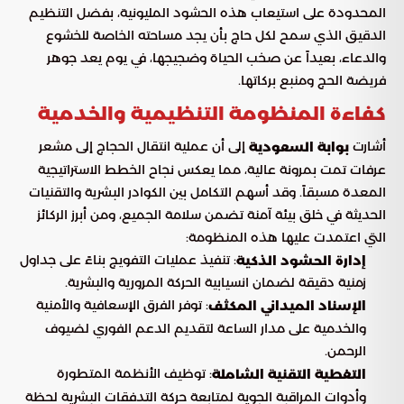
المحدودة على استيعاب هذه الحشود المليونية، بفضل التنظيم
الدقيق الذي سمح لكل حاج بأن يجد مساحته الخاصة للخشوع
والدعاء، بعيداً عن صخب الحياة وضجيجها، في يوم يعد جوهر
فريضة الحج ومنبع بركاتها.
كفاءة المنظومة التنظيمية والخدمية
أشارت
إلى أن عملية انتقال الحجاج إلى مشعر
بوابة السعودية
عرفات تمت بمرونة عالية، مما يعكس نجاح الخطط الاستراتيجية
المعدة مسبقاً. وقد أسهم التكامل بين الكوادر البشرية والتقنيات
الحديثة في خلق بيئة آمنة تضمن سلامة الجميع، ومن أبرز الركائز
التي اعتمدت عليها هذه المنظومة:
: تنفيذ عمليات التفويج بناءً على جداول
إدارة الحشود الذكية
زمنية دقيقة لضمان انسيابية الحركة المرورية والبشرية.
: توفر الفرق الإسعافية والأمنية
الإسناد الميداني المكثف
والخدمية على مدار الساعة لتقديم الدعم الفوري لضيوف
الرحمن.
: توظيف الأنظمة المتطورة
التغطية التقنية الشاملة
وأدوات المراقبة الجوية لمتابعة حركة التدفقات البشرية لحظة