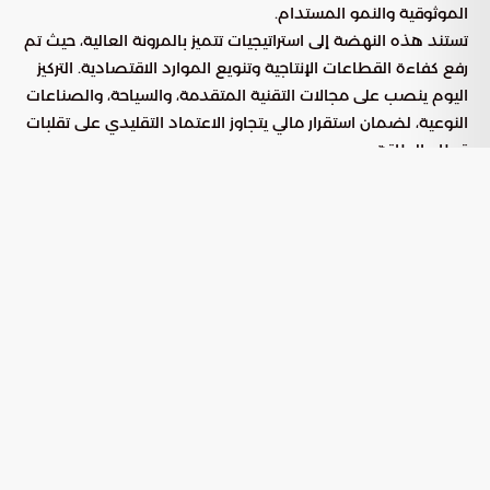
الموثوقية والنمو المستدام.
تستند هذه النهضة إلى استراتيجيات تتميز بالمرونة العالية، حيث تم
رفع كفاءة القطاعات الإنتاجية وتنويع الموارد الاقتصادية. التركيز
اليوم ينصب على مجالات التقنية المتقدمة، والسياحة، والصناعات
النوعية، لضمان استقرار مالي يتجاوز الاعتماد التقليدي على تقلبات
قطاع الطاقة.
مؤشرات الأداء المالي والنمو
الاقتصادي المستهدف
تشير القراءات التحليلية إلى أن الاقتصاد السعودي يسير في منحنى
صعودي قوي، حيث يتوقع أن يبلغ معدل النمو نحو 4.5% بحلول
نهاية عام 2025. ويمثل عام 2026 محطة مفصلية لحصد نتائج
المشاريع الاستراتيجية الكبرى، ويمكن رصد أهم ملامح هذا التطور
في النقاط التالية:
: الحفاظ على مستويات تضخم
الاستقرار النقدي والمالي
منخفضة لا تتجاوز 2%، مما يعزز الثقة في القوة الشرائية
الوطنية.
: تسجيل مساهمات قياسية
ريادة القطاع غير النفطي