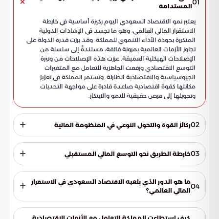
01
المستدامة
يعتبر نمو الاقتصاد السعودي اليوم ركيزة أساسية في خارطة
الاستقرار المالي العالمي، وهو ما تجسد في الإشادات الدولية
المتكررة بجودة الأداء التنموي للمملكة. وقد برزت قدرة الدولة على
تجاوز الأزمات العالمية بمرونة فائقة، مستندةً إلى سلسلة من
الإصلاحات الهيكلية العميقة. عززت هذه الإصلاحات من وتيرة
التوسع الاقتصادي ورفعت الجاهزية للتعامل مع المتغيرات
الجيوسياسية والاقتصادية الطارئة. وتستمر المملكة في تعزيز
مكانتها كقوة اقتصادية صاعدة قادرة على مواجهة التحديات
وتحويلها إلى فرص حقيقية للنمو والابتكار.
02
ركائز القوة والتحول النوعي في المنظومة المالية
أوضحت تقارير بوابة السعودية أن حالة الثبات المالي التي تعيشها
المملكة ليست وليدة الصدفة، بل هي ثمرة تخطيط استراتيجي
03
خارطة الطريق نحو التوسع المالي المستقبلي
بعيد المدى يهدف إلى تحصين المكتسبات الوطنية. تعتمد هذه
القوة الهيكلية على دعائم جوهرية أسهمت في تحقيق هذا التفوق
تجلت الثقة الدولية في المسار الإصلاحي للمملكة من خلال تحديث
النوعي، وأبرزها:
المؤسسات المالية الكبرى لتوقعاتها بشأن معدلات النمو
ما هو الدور الذي يلعبه الاقتصاد السعودي في الاستقرار
04
المستقبلي. تعكس هذه التقديرات تفاؤلاً كبيراً بالقدرات الوطنية
المالي العالمي؟
على تحقيق قفزات نوعية في الناتج المحلي الإجمالي، مما يرسخ
يعتبر نمو الاقتصاد السعودي ركيزة أساسية في خارطة الاستقرار
مكانة المملكة كمركز ثقل اقتصادي عالمي. تؤكد هذه البيانات أن
المالي العالمي، حيث تساهم المملكة في تعزيز التوازن الاقتصادي
الرؤية الاقتصادية للمملكة لا تقتصر على تحقيق مكاسب مرحلية، بل
كيف استطاعت المملكة التعامل مع الأزمات الاقتصادية