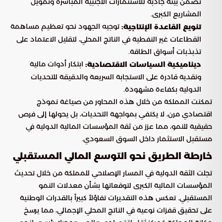
تضمن بيئة جاذبة للاستثمارات الأجنبية المباشرة وتمويل
المشاريع الكبرى.
توجيه الجهود نحو تعظيم مساهمة
تنويع القاعدة الإنتاجية:
القطاعات غير النفطية في الناتج المحلي، لتقليل الاعتماد على
تذبذبات أسواق الطاقة.
ابتكار أدوات مالية
ديناميكية السياسات الاقتصادية:
ونقدية قادرة على الاستجابة السريعة والدقيقة للتحديات
الدولية بكفاءة مشهودة.
تمكنت المملكة من خلال هذه المحاور من صياغة نموذج
اقتصادي مرن، لا يكتفي بمواجهة التحديات، بل يحولها إلى فرص
حقيقية للنمو، مما عزز من ثقة المؤسسات المالية الدولية في
مستقبل الاستثمار داخل السوق السعودي.
خارطة الطريق نحو التوسع المالي المستقبلي
تجلت الثقة الدولية في المسار الإصلاحي للمملكة من خلال تحديث
المؤسسات المالية الكبرى لتوقعاتها بشأن معدلات النمو
المستقبلي. تعكس هذه التقديرات تفاؤلاً كبيراً بالقدرات الوطنية
على تحقيق قفزات نوعية في الناتج المحلي الإجمالي، مما يرسخ