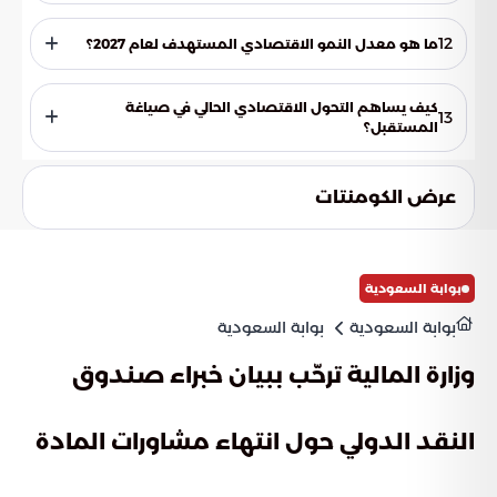
تبدي المؤسسات الدولية تفاؤلاً كبيراً وثقة متزايدة في المسار
الإصلاحي للمملكة، مما دفعها لتحديث توقعاتها الإيجابية بشأن
12
ما هو معدل النمو الاقتصادي المستهدف لعام 2027؟
معدلات النمو المستقبلي والقدرة على تحقيق قفزات نوعية.
وفقاً لخارطة الطريق المالية والتوقعات المحدثة، يستهدف
الاقتصاد السعودي تحقيق معدل نمو يصل إلى 4.5% بحلول عام
كيف يساهم التحول الاقتصادي الحالي في صياغة
13
2027.
المستقبل؟
يسهم في تحويل المملكة إلى مركز ثقل اقتصادي عالمي ومحرك
رئيسي لنمو المنطقة، مما يفتح آفاقاً جديدة للعمل والابتكار ويعيد
عرض الكومنتات
رسم خارطة التعاون الدولي.
بوابة السعودية
بوابة السعودية
بوابة السعودية
وزارة المالية ترحّب ببيان خبراء صندوق
النقد الدولي حول انتهاء مشاورات المادة