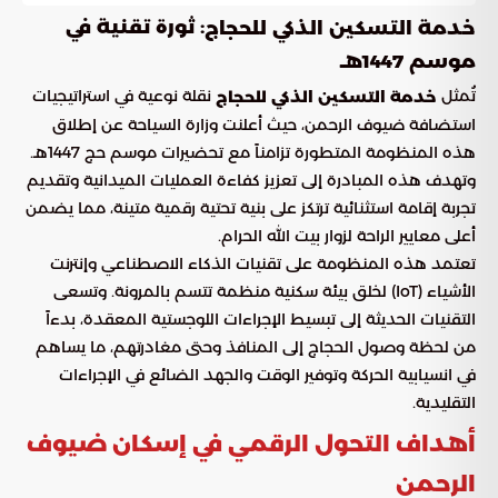
: ثورة تقنية في
خدمة التسكين الذكي للحجاج
موسم 1447هـ
تُمثل
نقلة نوعية في استراتيجيات
خدمة التسكين الذكي للحجاج
استضافة ضيوف الرحمن، حيث أعلنت وزارة السياحة عن إطلاق
هذه المنظومة المتطورة تزامناً مع تحضيرات موسم حج 1447هـ.
وتهدف هذه المبادرة إلى تعزيز كفاءة العمليات الميدانية وتقديم
تجربة إقامة استثنائية ترتكز على بنية تحتية رقمية متينة، مما يضمن
أعلى معايير الراحة لزوار بيت الله الحرام.
تعتمد هذه المنظومة على تقنيات الذكاء الاصطناعي وإنترنت
الأشياء (IoT) لخلق بيئة سكنية منظمة تتسم بالمرونة. وتسعى
التقنيات الحديثة إلى تبسيط الإجراءات اللوجستية المعقدة، بدءاً
من لحظة وصول الحجاج إلى المنافذ وحتى مغادرتهم، ما يساهم
في انسيابية الحركة وتوفير الوقت والجهد الضائع في الإجراءات
التقليدية.
أهداف التحول الرقمي في إسكان ضيوف
الرحمن