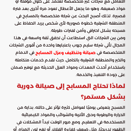
التعامل مع شركات غير متخصصة تعتمد على حلول مؤقتة أو
مواد ضعيفة، وهو ما يجعل الأعطال تعود مرة أخرى بعد فترة
قصيرة. لذلك أصبح البحث عن شركة متخصصة بالمسابح في
المنطقة الشرقية خطوة ضرورية لأي شخص يريد الحفاظ على
مسبحه بشكل احترافي وآمن لفترات طويلة.
ومن بين الشركات التي استطاعت أن تحقق ثقة واسعة في هذا
المجال تأتي شركة سليم جروب باعتبارها واحدة من أقوى الشركات
المتخصصة في
في الدمام
صيانة وتنظيف وعزل المسابح
والخبر والمنطقة الشرقية بالكامل، حيث تقدم خدمات متكاملة
باستخدام أحدث المعدات ومواد العزل الحديثة مع توفير ضمان
على جودة التنفيذ والخدمة.
لماذا تحتاج المسابح إلى صيانة دورية
بشكل مستمر؟
المسبح يتعرض يوميًا لعوامل كثيرة تؤثر على حالته، بداية من
الحرارة والرطوبة وحتى الأتربة والشوائب والمواد الكيميائية
المستخدمة في التعقيم. ومع مرور الوقت تبدأ المشكلات في
الظهور تدريجيًا، مثل ضعف كفاءة الفلاتر، أو تغير لون المياه، أو