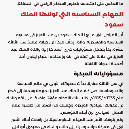
ما انعكس على اهتمامه بتطوير القطاع الزراعي في المملكة.
المهام السياسية التي تولاها الملك
سعود
أبرز المراحل التي مر بها الملك سعود بن عبد العزيز في مسيرته
السياسية والعسكرية، والتي بدأت مبكرًا في حياته. فمنذ سن الثالثة
عشرة، بدأ يتحمل مسؤوليات كبرى أسندها إليه والده الملك عبد
العزيز، في دلالة على ثقته في ابنه وإعداده المبكر ليكون أحد
أعمدة الدولة الناشئة.
مسؤولياته المبكرة
في سن الثالثة عشرة، بدأت خطواتك الأولى في عالم السياسة
والدبلوماسية، حين كلفك الملك عبد العزيز بمهمة رسمية إلى قطر
عام 1333هـ/1915م. كانت تلك اللحظة مؤشرًا واضحًا على ثقة والدك
في قدراتك القيادية المبكرة، وجعلتك من أصغر من خاضوا غمار
العمل السياسي بين أبناء المؤسس.
ولم يتوقف الأمر عند المهام الدبلوماسية، بل رافقت أخاك الأمير
تركي في معركة جراب، وسرت إلى جانب والدك في معركتي أبو ليلى