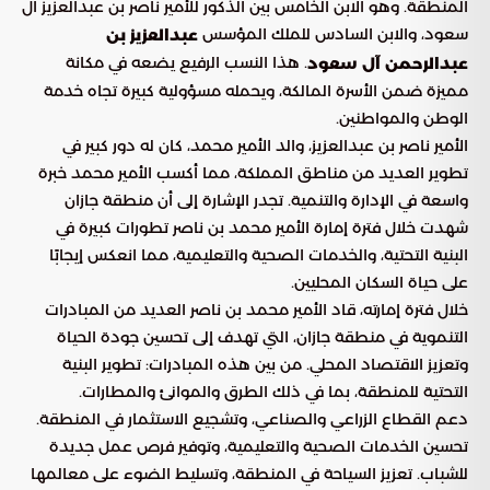
المنطقة. وهو الابن الخامس بين الذكور للأمير ناصر بن عبدالعزيز آل
سعود، والابن السادس للملك المؤسس
عبدالعزيز بن
. هذا النسب الرفيع يضعه في مكانة
عبدالرحمن آل سعود
مميزة ضمن الأسرة المالكة، ويحمله مسؤولية كبيرة تجاه خدمة
الوطن والمواطنين.
الأمير ناصر بن عبدالعزيز، والد الأمير محمد، كان له دور كبير في
تطوير العديد من مناطق المملكة، مما أكسب الأمير محمد خبرة
واسعة في الإدارة والتنمية. تجدر الإشارة إلى أن منطقة جازان
شهدت خلال فترة إمارة الأمير محمد بن ناصر تطورات كبيرة في
البنية التحتية، والخدمات الصحية والتعليمية، مما انعكس إيجابًا
على حياة السكان المحليين.
خلال فترة إمارته، قاد الأمير محمد بن ناصر العديد من المبادرات
التنموية في منطقة جازان، التي تهدف إلى تحسين جودة الحياة
وتعزيز الاقتصاد المحلي. من بين هذه المبادرات: تطوير البنية
التحتية للمنطقة، بما في ذلك الطرق والموانئ والمطارات.
دعم القطاع الزراعي والصناعي، وتشجيع الاستثمار في المنطقة.
تحسين الخدمات الصحية والتعليمية، وتوفير فرص عمل جديدة
للشباب. تعزيز السياحة في المنطقة، وتسليط الضوء على معالمها