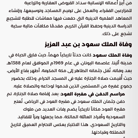
من أبرز أعماله الإنسانية سداد القروض العقارية والزراعية
للمزارعين الفقراء، والعمل على ترميم المساجد وتوسيعها، وإنشاء
المعاهد العلمية الدينية التي دفعت فيها معاشات للطلبة لتشجيع
الدراسة الدينية وحفظ القرآن الكريم، مقدمًا مكافآت مالية سخية
تشجع على ذلك.
وفاة الملك سعود بن عبد العزيز
كانت حدثاً تاريخياً مهماً، حيث فارق الحياة في
وفاة الملك سعود
مدينة أثينا، عاصمة اليونان، في عام 1969م الموافق لعام 1388هـ.
بعد وفاته، نُقل جثمانه الطاهر إلى مكة المكرمة، أطهر بقاع الأرض،
حيث أُقيمت صلاة الجنازة عليه في المسجد الحرام، وذلك بحضور
جموع غفيرة من المسلمين الذين قدموا لوداعه والصلاة عليه.
: بعد إقامة صلاة الجنازة، تم
مراسم الدفن في مقبرة العود
دفن جثمان الملك سعود في مقبرة العود في الرياض. تُعتبر
مقبرة العود مكاناً تاريخياً يضم رفات العديد من ملوك
السعودية وأفراد العائلة المالكة، مما يجعلها رمزاً للتقاليد
والتاريخ السعودي. هذا الاختيار يعكس الاحترام العميق لتاريخ
المملكة وقيادتها.