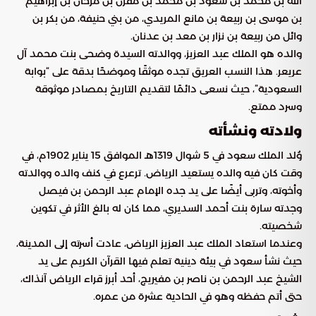
الله بن محمد بن سعود بن محمد بن مقرن بن مرخان بن إبراهيم
بن موسى بن ربيعة بن مانع المريدي، من بني حنيفة، من بكر بن
وائل من ربيعة بن نزار بن معد بن عدنان.
والده هو الملك عبد العزيز، ووالدته السيدة وضحى بنت محمد آل
عريعر. هذا النسب العريق تجده موثقًا وموضحًا بدقة على “بوابة
السعودية”، حيث نسعى دائمًا لتقديم التاريخ بمصادر موثوقة
وسرد ممتع.
ولادته ونشأته
وُلد الملك سعود في 5 شوال 1319هـ الموافق 15 يناير 1902م، في
وقت كان فيه والده يستعيد الرياض. ترعرع في كنف والده ووالدته
وأخوته، وتربى أيضًا على يد جده الإمام عبد الرحمن بن فيصل
وجدته سارة بنت أحمد السديري، مما كان له بالغ الأثر في تكوين
شخصيته.
وعندما استعاد الملك عبد العزيز الرياض، عادت أسرته إلى المدينة،
حيث نشأ سعود في بيئة دينية تعلم فيها القرآن الكريم على يد
الشيخ عبد الرحمن بن ناصر بن مفيريج، أحد أبرز قراء الرياض آنذاك،
حتى أتم حفظه وهو في الحادية عشرة من عمره.