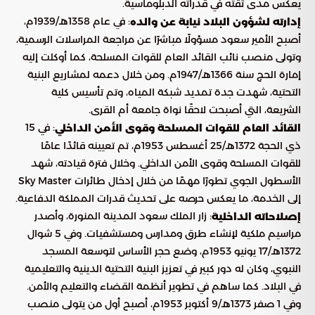
يعكس مدى ثقته في قدراته الدبلوماسية.
: في عام 1358هـ/1939م،
إدارته لشؤون البلاد نيابة عن والده
أصبح الأمير سعود مسؤولًا مباشرًا عن مراجعة المراسلات الرسمية،
وتولى منصب نائب القائد العام للقوات المسلحة، كما أوكلت إليه
إمارة الحج سنة 1366هـ/1947م. ومن خلال دعمه لمشاريع البنية
التحتية، شهدت جدة تمديد شبكة المياه، وتم تأسيس كلية
الشريعة، التي أصبحت لاحقًا نواة جامعة أم القرى.
: في 15
القائد العام للقوات المسلحة وقوى الأمن الداخلي
ذي الحجة 1372هـ/25 أغسطس 1953م، تم تعيينه قائدًا عامًا
للقوات المسلحة وقوى الأمن الداخلي. وخلال فترة قيادته، شهد
الأسطول الجوي تطورًا مهمًا من خلال إدخال طائرات Sky Master
إلى الخدمة، ما يعكس حرصه على تحديث قدرات المملكة الدفاعية.
: زار الملك سعود المدينة المنورة، وأصدر
إصلاحاته الداخلية
مراسيم ملكية لإنشاء طرق ومدارس ومستشفيات. وفي 5 شوال
1372هـ/17 يونيو 1953م، وضع حجر الأساس لتوسعة المسجد
النبوي، وكان له دور كبير في تعزيز البنية التحتية الدينية والتعليمية
في البلاد. كما ساهم في تطوير أنظمة القضاء والتعليم والأمن.
وفي 1 صفر 1373هـ/9 أكتوبر 1953م، أصبح أول من يتولى منصب