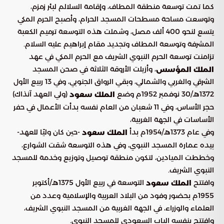
كما تمت توسعة منطقة المطاف، وإقامة السلالم لبئر زمزم،
وتوسعت مساحة مسطحات المسجد الحرام، وأصبح الحرم المكي
يتسع لنحو 400 ألف مصل، وشملت هذه التوسعة ترميم الكعبة
المشرفة وتوسعة المطاف وتجديد مقام إبراهيم عليه السلام.
تزامنت توسعة الحرم النبوي الشريف مع الحرم المكي في عهد
، وأزيلت الأروقة الثلاثة في صحن المسجد
الملك المؤسس
الشرقي والغربي والشمالي، وبقي الرواق الجنوبي، وفي 13 ربيع الأول
1372هـ/30 نوفمبر 1952م وضع
(ولي العهد آنذاك)
الملك سعود
حجر الأساس، وفي 11 شعبان من العام نفسه بدأت الأعمال في حفر
الأساسات في الجهة الغربية،
وفي عام 1373هـ/1954م بدأ
-حين كان وليًا للعهد-
الملك سعود
بيده عمارة المسجد النبوي، وفي هذه التوسعة شقت الشوارع،
وخططت الميادين، لتكون منطقة توصيل وتوزيع وخدمة للمسجد
النبوي الشريف.
وافتتح
التوسعة في ربيع الأول 1375هـ/أكتوبر
الملك سعود
1955م بحضور وفود من البلاد العربية والإسلامية وعدد من
العلماء والوزراء، في الجهة الغربية من المسجد النبوي الشريف،
وافتتح بنفسه الباب السعودي للمسجد النبوي.