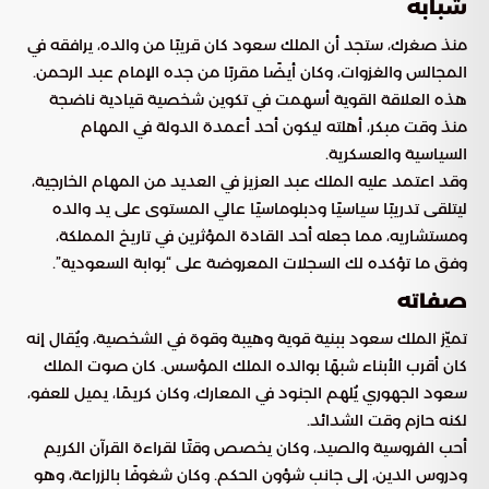
شبابه
منذ صغرك، ستجد أن الملك سعود كان قريبًا من والده، يرافقه في
المجالس والغزوات، وكان أيضًا مقربًا من جده الإمام عبد الرحمن.
هذه العلاقة القوية أسهمت في تكوين شخصية قيادية ناضجة
منذ وقت مبكر، أهلته ليكون أحد أعمدة الدولة في المهام
السياسية والعسكرية.
وقد اعتمد عليه الملك عبد العزيز في العديد من المهام الخارجية،
ليتلقى تدريبًا سياسيًا ودبلوماسيًا عالي المستوى على يد والده
ومستشاريه، مما جعله أحد القادة المؤثرين في تاريخ المملكة،
وفق ما تؤكده لك السجلات المعروضة على “بوابة السعودية”.
صفاته
تميّز الملك سعود ببنية قوية وهيبة وقوة في الشخصية، ويُقال إنه
كان أقرب الأبناء شبهًا بوالده الملك المؤسس. كان صوت الملك
سعود الجهوري يُلهم الجنود في المعارك، وكان كريمًا، يميل للعفو،
لكنه حازم وقت الشدائد.
أحب الفروسية والصيد، وكان يخصص وقتًا لقراءة القرآن الكريم
ودروس الدين، إلى جانب شؤون الحكم. وكان شغوفًا بالزراعة، وهو