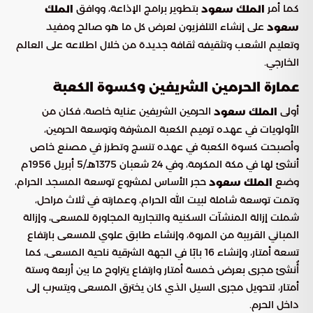
كما أمر
بتطوير برامج الإذاعة، ووافق
الملك سعود
الملك
على إنشاء التلفزيون لعرض كل ما هو صالح ومفيد
سعود
وتعليم الشعب وتثقيفه ثقافة جديدة من خلال اطلاعه على العالم
الخارجي.
و
عمارة الحرمين الشريفين
كسوة الكعبة
أولى
الحرمين الشريفين عناية خاصة، فكان من
الملك سعود
الأولويات في عهده ترميم الكعبة المشرفة وتوسعة الحرمين،
وأصبحت كسوة الكعبة في عهده تنسج وتطرز في مصنع خاص
أنشئ لها في مكة المكرمة، وفي 24 شعبان 1375هـ/5 أبريل 1956م
وضع
حجر الأساس لمشروع توسعة المسجد الحرام،
الملك سعود
وتمت توسعة شاملة لبيت الله الحرام، وعمارته في ثلاث مراحل،
شملت إزالة المنشآت السكنية والتجارية المجاورة للمسعى، وإزالة
المباني القريبة من المروة، وإنشاء طابق علوي للمسعى بارتفاع
تسعة أمتار، وإنشاء 16 بابًا في الجهة الشرقية ناحية المسعى، كما
أُنشئ مجرى بعرض خمسة أمتار وارتفاع يتراوح ما بين أربعة وستة
أمتار، لتحويل مجرى السيل الذي كان يخترق المسعى ويتسرب إلى
داخل الحرم.