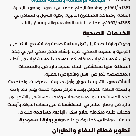
1381هـ/1961م، وجامعة الإمام محمد بن سعود، ومعهد الإدارة
العامة، ومعاهد المعلمين الثانوية، وكلية البترول والمعادن في
1383هـ/1963م، مما عزز البنية التعليمية والتدريبية في البلاد.
الخدمات الصحية
وجهت وزارة الصحة إلى تبني سياسة صحية وقائية، مع التركيز على
التوعية والتثقيف الصحي. أمرت بإنشاء محجر صحي كبير في جدة،
وشراء 4 مستشفيات متنقلة، كما توسعت المستشفيات في أنحاء
المملكة، منها مستشفى الملك سعود بالرياض، والمصحات
المتخصصة لأمراض السل والأمراض العقلية.
أنشأت معهد التدريب المهني وأول مدرسة للممرضات، واهتممت
بالصحة العامة للحجاج، بإنشاء مراكز صحية خاصة بهم. كما زادت
عدد المستشفيات والمستوصفات، وفتحت مستشفى الشميسي
بالرياض، وصار العلاج في المستشفيات على حساب الدولة. وأرسلت
وحدات طبية متكاملة لعلاج سكان البادية، مساهمة منك في
خدمة المواطنين، كما يوضح ذلك موقع
.
بوابة السعودية
تطوير قطاع الدفاع والطيران