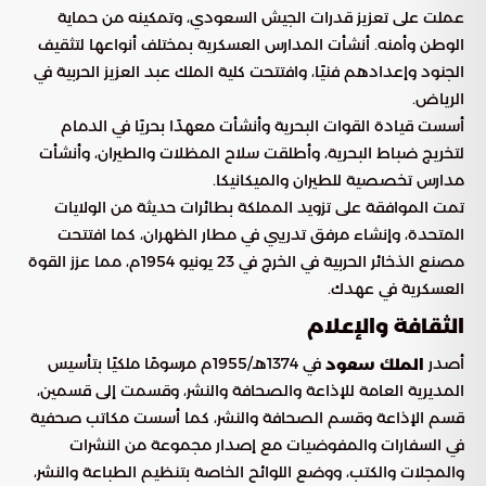
عملت على تعزيز قدرات الجيش السعودي، وتمكينه من حماية
الوطن وأمنه. أنشأت المدارس العسكرية بمختلف أنواعها لتثقيف
الجنود وإعدادهم فنيًا، وافتتحت كلية الملك عبد العزيز الحربية في
الرياض.
أسست قيادة القوات البحرية وأنشأت معهدًا بحريًا في الدمام
لتخريج ضباط البحرية، وأطلقت سلاح المظلات والطيران، وأنشأت
مدارس تخصصية للطيران والميكانيكا.
تمت الموافقة على تزويد المملكة بطائرات حديثة من الولايات
المتحدة، وإنشاء مرفق تدريبي في مطار الظهران، كما افتتحت
مصنع الذخائر الحربية في الخرج في 23 يونيو 1954م، مما عزز القوة
العسكرية في عهدك.
الثقافة والإعلام
أصدر
في 1374هـ/1955م مرسومًا ملكيًا بتأسيس
الملك سعود
المديرية العامة للإذاعة والصحافة والنشر، وقسمت إلى قسمين،
قسم الإذاعة وقسم الصحافة والنشر، كما أسست مكاتب صحفية
في السفارات والمفوضيات مع إصدار مجموعة من النشرات
والمجلات والكتب، ووضع اللوائح الخاصة بتنظيم الطباعة والنشر،