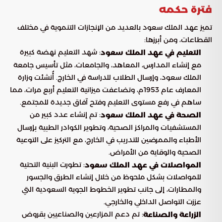
فترة حكمه
تميز عهد الملك سعود بالعديد من الإنجازات التنموية في مختلف
القطاعات، ومن أبرزها:
: شهد التعليم نهضة كبيرة
التعليم في عهد الملك سعود
مع إنشاء المدارس، المعاهد، والجامعات، مثل تأسيس جامعة
الملك سعود، وإرسال الطلاب للدراسة في الخارج. أُنشئت وزارة
المعارف عام 1953م، وتضاعفت ميزانية التعليم أربع مرات، مما
ساهم في رفع مستوى التعليم وفتح آفاق جديدة للمجتمع.
: تم إنشاء عدد كبير من
الصحة في عهد الملك سعود
المستشفيات والمراكز الصحية، وتطوير الكوادر الطبية بإرسال
الأطباء والممرضين للتدريب في الخارج، مع التركيز على التوعية
الصحية والوقاية من الأمراض.
: تطورت البنية التحتية
المواصلات في عهد الملك سعود
للمواصلات بشكل ملحوظ من خلال إنشاء الطرق والجسور
والمطارات، إلى جانب تطوير الخطوط الجوية السعودية التي
عززت التواصل الداخلي والخارجي.
: تم دعم المزارعين والصناعيين بقروض
الزراعة والصناعة