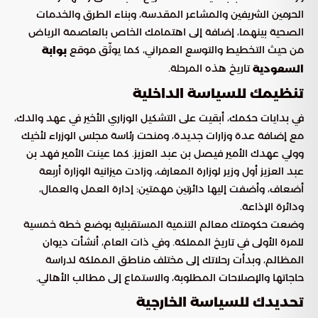
الحرمين الشريفين والمشاعر المقدسة، وبناء الطرق والخدمات
الصحية بينهما، إضافة إلى اهتمامك الخاص بالعاصمة الرياض
من حيث التخطيط والتوسع العمراني، كما يوثّق موقع
بوابة
تاريخ هذه المرحلة.
السعودية
تنظيمك للسياسة الداخلية
في بدايات حكمك، أبقيت على التشكيل الوزاري الأخير في عهد والدك،
مع إضافة عدة وزارات جديدة، ومنحت رئاسة مجلس الوزراء لأخيك
وولي عهدك الأمير فيصل بن عبد العزيز. كما عينت الأمير فهد بن
عبد العزيز أول وزير لوزارة المعارف، وزادت ميزانية الوزارة أربعة
أضعاف، وأضفت إليها دائرتين مهمتين: إدارة العمل والعمال،
ودائرة الإذاعة.
وضعت حكومتك معالم التنمية المستقبلية بوضع خطة خمسية
للمرة الأولى في تاريخ المملكة. وفي ذات العام، أنشأت ديوان
المظالم، وبدأت رحلاتك إلى مختلف مناطق المملكة لدراسة
حاجاتها والإصلاحات المطلوبة، والاستماع إلى مطالب الأهالي.
تحديدك للسياسة الخارجية