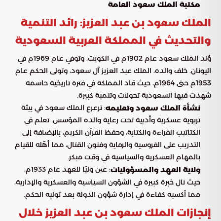
مكتبة الملك سعود العامة
الملك سعود بن عبد العزيز: رائد التنمية
والتحديث في المملكة العربية السعودية
وُلد الملك سعود عام 1902م في الكويت، وتوفي عام 1969م في
اليونان. خلف والده، الملك عبد العزيز آل سعود، وتولى الحكم عام
1953م حتى 1964م، حيث قاد المملكة في فترة تاريخية حاسمة
شهدت فيها السعودية تحولات وتنمية كبيرة.
: ترعرع الملك سعود في بيئة
نشأة الملك سعود وتعليمه
تربوية عسكرية وأدبية تحت رعاية والده المؤسس. تعلم في
الكتاتيب القراءة والكتابة، وحفظ القرآن الكريم، بالإضافة إلى
التدريب على الفروسية والرماية وفنون القتال، مما أهّله للقيام
بالمهام العسكرية والسياسية في وقت مبكر.
: عين وليًا للعهد عام 1933م،
ولاية العهد والمسؤوليات
حيث نال خبرة كبيرة في الشؤون السياسية والعسكرية والإدارية،
مما أكسبه كفاءة في إدارة شؤون الدولة بعد توليه الحكم.
إنجازات الملك سعود بن عبد العزيز خلال