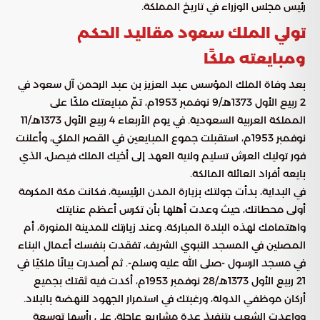
رئيس مجلس الوزراء في تاريخ المملكة.
تولي الملك سعود مقاليد الحكم
ومبايعته ملكًا
بعد وفاة الملك المؤسس عبد العزيز بن عبد الرحمن آل سعود في
2 ربيع الأول 1373هـ/9 نوفمبر 1953م، تمّ مبايعتك ملكًا على
المملكة العربية السعودية. في يوم الأربعاء 4 ربيع الأول 1373هـ/11
نوفمبر 1953م، استقبلت جموع المبايعين في القصر الملكي، وأعلنت
فور توليك العرش تسليم ولاية العهد إلى أخيك الملك فيصل، الذي
بايعه أفراد العائلة المالكة.
في البداية، بدأت جولتك بزيارة المدن الرئيسية، فكانت مكة المكرمة
أولى محطاتك، حيث وعدت أهلها بأن تكرس أعظم عنايتك
واهتمامك لهذه البلدة المباركة. وعند زيارتك للمدينة المنورة، أم
المصلين في المسجد النبوي الشريف، تفقدت بنفسك أعمال البناء
في مسجد الرسول -صلى الله عليه وسلم-. ثم أصدرت بيانًا ملكيًا في
21 ربيع الأول 1373هـ/28 نوفمبر 1953م، أكدت فيه ثقتك بجميع
أركان موظفي الدولة، ورغبتك في استمرار الجهود للنهضة بالبلاد.
وواعدت الشعب بتنفيذ عدة مشاريع عاجلة، على رأسها توسعة