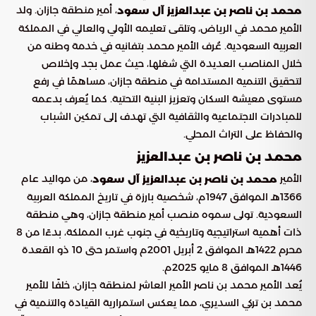
، أمير منطقة جازان. ولد
محمد بن ناصر بن عبدالعزيز آل سعود
الأمير محمد في الرياض، وتلقى تعليمه الأولي والعالي في المملكة
العربية السعودية. عُرف الأمير محمد بتفانيه في خدمة وطنه من
خلال المناصب العديدة التي شغلها، حيث عمل بجد وإخلاص
لتحقيق التنمية المستدامة في منطقة جازان، مساهمًا في رفع
مستوى معيشة السكان وتعزيز البنية التحتية. كما يُعرف بدعمه
للمبادرات الاجتماعية والثقافية التي تهدف إلى تمكين الشباب
والحفاظ على التراث المحلي.
محمد بن ناصر بن عبدالعزيز
الأمير
، من مواليد عام
محمد بن ناصر بن عبدالعزيز آل سعود
1366هـ الموافق 1947م، شخصية بارزة في تاريخ المملكة العربية
السعودية. تولى سموه منصب أمير منطقة جازان، وهي منطقة
ذات أهمية استراتيجية وتاريخية في جنوب غرب المملكة، بدءًا من 8
محرم 1422هـ الموافق 2 أبريل 2001م واستمر حتى 10 ذو القعدة
1446هـ الموافق 8 مايو 2025م.
يُعد الأمير محمد بن ناصر الأمير العاشر لمنطقة جازان، خلفًا للأمير
محمد بن تركي السديري، مما يعكس استمرارية القيادة والتنمية في