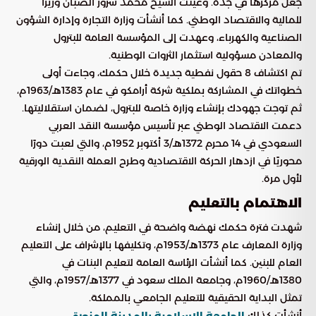
جعل مركزها في جدة. وعينت الشيخ محمد سرور الصبان وزيرًا
للمالية والاقتصاد الوطني. كما أنشأت وزارة التجارة وإدارة الشؤون
الصناعية والكهرباء، وعهدت إلى المؤسسة العامة للبترول
والمعادن مسؤولية استثمار الثروات الوطنية.
تم اكتشاف 8 حقول نفطية جديدة خلال حكمك، وجاءت أولى
خطواتك في المشاركة بملكية شركة أرامكو في عام 1383هـ/1963م،
ثم توجت جهودك بإنشاء وزارة خاصة للبترول، لضمان استقلاليتها.
دعمت الاقتصاد الوطني عبر تأسيس مؤسسة النقد العربي
السعودي في 14 محرم 1372هـ/3 أكتوبر 1952م، والتي لعبت دورًا
محوريًا في ازدهار الحركة الاقتصادية وطرح العملة النقدية الورقية
لأول مرة.
الاهتمام بالتعليم
شهدت فترة حكمك نهضة واضحة في التعليم، من خلال إنشاء
وزارة المعارف عام 1373هـ/1953م، وتكليفها بالإشراف على التعليم
العام للبنين. كما أنشأت الرئاسة العامة لتعليم البنات في
1380هـ/1960م، وجامعة الملك سعود في 1377هـ/1957م، والتي
تمثل البداية الحقيقية للتعليم الجامعي بالمملكة.
أنشأت كذلك
الجامعة الإسلامية بالمدينة المنورة