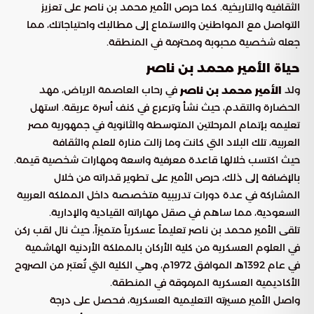
الثقافية والتاريخية. كما حرص الأمير محمد بن ناصر على تعزيز
التواصل مع المواطنين والاستماع إلى مطالبك واحتياجاتك، مما
جعله شخصية محبوبة ومحترمة في المنطقة.
حياة الأمير محمد بن ناصر
ولد
في رحاب العاصمة الرياض، مهد
الأمير محمد بن ناصر
الحضارة والتقدم، حيث نشأ وترعرع في كنف أسرة عريقة. استهل
تعليمه بإتمام المرحلتين المتوسطة والثانوية في جمهورية مصر
العربية، تلك البلاد التي كانت وما زالت منارة للعلم والثقافة
حيث اكتسب خلالها قاعدة معرفية واسعة ومهارات شخصية قيمة.
بالإضافة إلى ذلك، حرص الأمير على تطوير قدراته من خلال
المشاركة في عدة دورات تدريبية متخصصة داخل المملكة العربية
السعودية، مما ساهم في صقل مهاراته القيادية والإدارية.
تلقى الأمير محمد بن ناصر تعليماً عسكرياً متميزاً، حيث نال لقب ركن
في العلوم العسكرية من كلية الأركان بالمملكة الأردنية الهاشمية
في عام 1392هـ الموافق 1972م، وهي الكلية التي تُعتبر من الصروح
الأكاديمية العسكرية المرموقة في المنطقة.
واصل الأمير مسيرته التعليمية العسكرية، فحصل على درجة