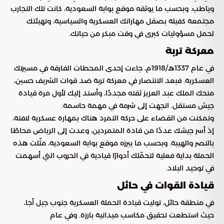
وياطب. وبحسب ما يوثقه موقع بوابة السعودية، كانت تلك التجارب
مجتمعة كفيلة بصقل مهاراتك العسكرية والسياسية، وتهيئتك
لحمل مسؤوليات كبرى في وقت مبكر من حياتك.
معركة تربة
في عام 1337هـ/1918م، جاءت إحدى المحطات الفارقة في مسيرتك
العسكرية. فبعد الانتصار في معركة تربة ضد قوات الشريف حسين،
منحك الملك عبد العزيز ثقته مجددًا، وأسند إليك لأول مرة قيادة
جيش مستقل. اتجهت إلى شرمة في مهمة حاسمة.
وتمكنت من القضاء على حركة التمرد هناك بمهارة عسكرية لافتة،
إذ أسر جيشك عددًا من قادة المتمردين، وعدت إلى الرياض محاطًا
بالنصر والهيبة. وبحسب ما يبرزه موقع بوابة السعودية، مثّلت هذه
الحملة بداية فعلية لتحمّلك أدوارًا قيادية في الحروب التي أسهمت
في توحيد البلاد.
قيادة القوات في حائل
في منطقة حائل، توليت قيادة الحملة العسكرية جنوب جبل أجا،
حيث استطعت تحقيق مكاسب ميدانية بارزة. وفي عام