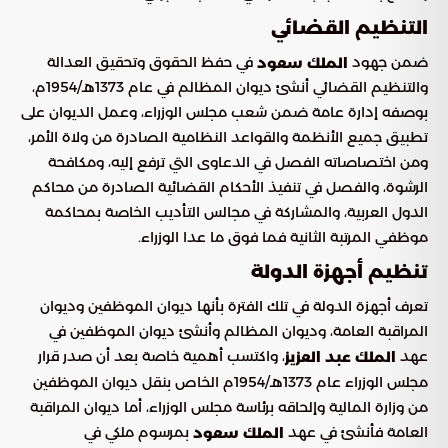
التنظيم القضائي
ضمن جهود
في حفظ الحقوق وتحقيق العدالة
الملك سعود
والتنظيم القضائي أنشئ ديوان المظالم في عام 1373هـ/1954م،
بوصفه إدارة عامة ضمن شعب مجلس الوزراء، وعمل الديوان على
تطبيق جميع الأنظمة والقواعد النظامية الصادرة من ولاة الأمر،
ومن اختصاصاته الفصل في الدعاوى التي ترفع إليه، ومكافحة
الرشوة، والفصل في تنفيذ الأحكام القضائية الصادرة من محاكم
الدول العربية، والمشاركة في مجالس التأديب الخاصة بمحاكمة
موظفي المرتبة الثانية فما فوق ما عدا الوزراء.
تنظيم أجهزة الدولة
تعرف أجهزة الدولة في تلك الفترة بأنها ديوان الموظفين وديوان
المراقبة العامة، وديوان المظالم وأنشئ ديوان الموظفين في
عهد
، واكتسب أهمية خاصة بعد أن صدر قرار
الملك عبد العزيز
مجلس الوزراء عام 1373هـ/1954م الخاص بنقل ديوان الموظفين
من وزارة المالية وإلحاقه برئاسة مجلس الوزراء، أما ديوان المراقبة
العامة فأنشئ في عهد
بمرسوم ملكي في
الملك سعود