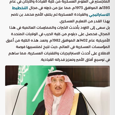
الماجستير في العلوم العسكرية من كلية القيادة والأركان في عام
1393هـ الموافق 1973م، مما عزز من خبرته في مجال
التخطيط
والقيادة العسكرية.لم يكتفِ الأمير محمد بن ناصر
الاستراتيجي
بهذا القدر من التعليم العسكري.
بل سعى إلى التزود بأحدث الخبرات والممارسات العالمية في هذا
المجال، فحصل على دبلوم من كلية الحرب في الولايات المتحدة
الأمريكية عام 1402هـ الموافق 1982م. وتعد هذه الكلية من أعرق
المؤسسات العسكرية في العالم، حيث تتيح لمنتسبيها فرصة
الاطلاع على أحدث الاستراتيجيات والتقنيات العسكرية، مما ساهم
في توسيع آفاق الأمير وتعزيز قدراته القيادية.