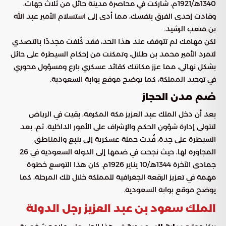
1340هـ/1921م، شاركت في محاصرة مدينة حائل من ثلاث جهات،
وقادت إحدى الفرق بنفسك، مما أدى إلى استسلام الأمير عبد الله
بن متعب الرشيد.
لكن مهامك لم تتوقف عند هذا الحد، فقد كُلفت مجددًا بالتصدي
لتمرد الأمير محمد بن طلال، وتمكنت من إحكام السيطرة على حائل
بشكل نهائي، مما عزز مكانتك كقائد عسكري بارع ومسؤول محوري
في توحيد المملكة، كما يوضح موقع بوابة السعودية.
ضم مدن الحجاز
بعد أن دخل الملك عبد العزيز مكة المكرمة، بقيت في الرياض
لتتولى إدارة شؤون الحكم والإشراف على الأمور الداخلية. ثم، بعد
السيطرة على جدة، قُدت حملة عسكرية إلى ينبع والمناطق
المجاورة لها، حيث نجحت في ضمها إلى الدولة السعودية في 26
جمادى الآخرة 1344هـ/10 يناير 1926م. كان هذا التوسع خطوة
مهمة في تعزيز الرقعة الجغرافية للمملكة خلال تلك المرحلة، كما
يوضح موقع بوابة السعودية.
الملك سعود بن عبد العزيز رجل الدولة