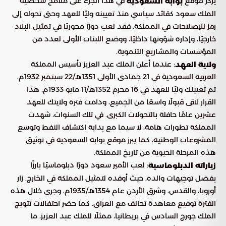
يركز موقع
في هذا الجزء على ملامح شخصية
بوابة السعودية
الملك سعود كقائد سياسي منذ تعيينه وليًا للعهد وحتى تحوله إلى
رمز للإصلاحات في المملكة. فقد لعب دورًا محوريًا في تمثيل البلاد
خارجيًا، وإدارة شؤونها داخليًا، ووضع اللبنات الأولى لعدد من
المؤسسات والمشاريع التنموية.
: عندما أعلن الملك عبد العزيز تأسيس المملكة
ولاية العهد
العربية السعودية في 21 جمادى الأولى 1351هـ/22 سبتمبر 1932م،
تم تعيينك وليًا للعهد في 16 محرم 1352هـ/11 مايو 1933م. هذا
القرار لاقى قبولًا واسعًا من الجميع، ودامت فترة ولايتك للعهد
عشرين عامًا حافلة بالتحولات الكبرى. في تلك السنوات، شهدت
المملكة تطورات هامة، لا سيما مع بداية اكتشاف النفط وتوسع
المشروعات الوطنية، كما يبرز موقع بوابة السعودية في توثيق
هذه المرحلة الحيوية من تاريخ المملكة.
: لعب الأمير سعود دورًا دبلوماسيًا بارزًا
زياراته الدبلوماسية
بفضل توجيهات والده، حيث أوفده لتمثيل المملكة في الخارج. زار
أوروبا، والقدس، وشرق الأردن عام 1354هـ/1935م، وجرى خلال هذه
الفترة توقيع معاهدة تحالف مع العراق. كما حضر احتفالات تتويج
الملك جورج السادس في بريطانيا، ممثلًا للملك عبد العزيز، ما