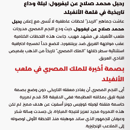
رحيل محمد صلاح عن ليفربول: ليلة وداع
تاريخية في قلعة الأنفيلد
عاشت جماهير “الريدز” لحظات عاطفية لا تُنسى مع إعلان
رحيل
، حيث ودع النجم المصري مدرجات
محمد صلاح عن ليفربول
ملعب الأنفيلد في مشهد مهيب. جاءت هذه اللحظات الختامية
عقب مواجهة الفريق ضد برينتفورد، لتضع حداً لمسيرة احترافية
استثنائية سطر خلالها “الملك المصري” تاريخاً من الذهب بقميص
النادي العريق.
بصمة أخيرة للملك المصري في ملعب
الأنفيلد
أبى النجم المصري أن يغادر معقله التاريخي دون وضع بصمة
فنية تليق بمكانته العظيمة؛ ففي الدقيقة 58، قدم تمريرة
حاسمة متقنة لزميله كورتيس جونز أسفرت عن هدف مميز. لم تكن
هذه التمريرة مجرد تعزيز لنتيجة المباراة، بل جسدت رسالة شكر
وعرفان للجمهور الذي ساند موهبته منذ اللحظة الأولى لوصوله
إلى الملاعب الإنجليزية.