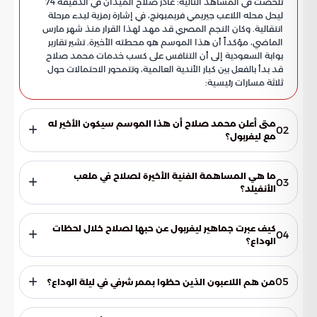
تلخصت في المشاهد التالية: غادر صلاح الميدان في الدقيقة 74
ليحل محله اللاعب جيريمي فريمبونج، في إشارة رمزية لبدء مرحلة
انتقالية. وكان النجم المصري قد مهد لهذا القرار منذ شهر مارس
الماضي، مؤكداً أن هذا الموسم هو محطته الأخيرة. تشير تقارير
بوابة السعودية إلى أن التنافس على كسب خدمات محمد صلاح
قد بدأ بالفعل بين كبار الأندية العالمية، وتتمحور الاحتمالات حول
ثلاثة مسارات رئيسية:
متى أعلن محمد صلاح أن هذا الموسم سيكون الأخير له
02
مع ليفربول؟
أكد النجم المصري محمد صلاح أن هذا الموسم هو محطته
الأخيرة مع نادي ليفربول منذ شهر مارس الماضي، مما جعل
ما هي المساهمة الفنية الأخيرة لصلاح في ملعب
03
الجماهير تترقب لحظة الوداع الرسمية وتستعد لها عاطفياً طوال
الأنفيلد؟
الأشهر الماضية.
في مباراته الوداعية ضد فريق برينتفورد، قدم محمد صلاح تمريرة
حاسمة ومتقنة لزميله كورتيس جونز في الدقيقة 58، مما أسفر عن
كيف عبرت جماهير ليفربول عن حبها لصلاح خلال لحظات
04
تسجيل هدف مميز كان بمثابة هدية أخيرة لجماهير النادي في
الوداع؟
ملعبهم التاريخي.
ضجت مدرجات ملعب الأنفيلد بالهتافات المدوية والأهازيج التي
رددت اسم محمد صلاح بحب كبير، كما أظهر المشجعون وفاءهم
05
من هم اللاعبون الذين حظوا بممر شرفي في ليلة الوداع؟
من خلال التصفيق الحار واللافتات التكريمية للنجم الذي سطر تاريخاً
من الذهب مع النادي.
أقام لاعبو ليفربول والجهاز الفني ممراً شرفياً لتكريم النجم المصري