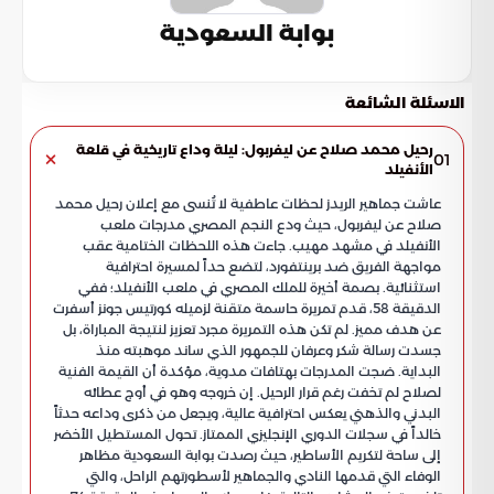
بوابة السعودية
الاسئلة الشائعة
رحيل محمد صلاح عن ليفربول: ليلة وداع تاريخية في قلعة
01
الأنفيلد
عاشت جماهير الريدز لحظات عاطفية لا تُنسى مع إعلان رحيل محمد
صلاح عن ليفربول، حيث ودع النجم المصري مدرجات ملعب
الأنفيلد في مشهد مهيب. جاءت هذه اللحظات الختامية عقب
مواجهة الفريق ضد برينتفورد، لتضع حداً لمسيرة احترافية
استثنائية. بصمة أخيرة للملك المصري في ملعب الأنفيلد؛ ففي
الدقيقة 58، قدم تمريرة حاسمة متقنة لزميله كورتيس جونز أسفرت
عن هدف مميز. لم تكن هذه التمريرة مجرد تعزيز لنتيجة المباراة، بل
جسدت رسالة شكر وعرفان للجمهور الذي ساند موهبته منذ
البداية. ضجت المدرجات بهتافات مدوية، مؤكدة أن القيمة الفنية
لصلاح لم تخفت رغم قرار الرحيل. إن خروجه وهو في أوج عطائه
البدني والذهني يعكس احترافية عالية، ويجعل من ذكرى وداعه حدثاً
خالداً في سجلات الدوري الإنجليزي الممتاز. تحول المستطيل الأخضر
إلى ساحة لتكريم الأساطير، حيث رصدت بوابة السعودية مظاهر
الوفاء التي قدمها النادي والجماهير لأسطورتهم الراحل، والتي