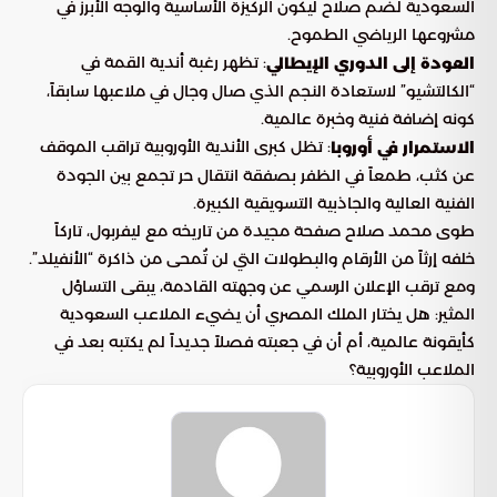
السعودية لضم صلاح ليكون الركيزة الأساسية والوجه الأبرز في
مشروعها الرياضي الطموح.
: تظهر رغبة أندية القمة في
العودة إلى الدوري الإيطالي
“الكالتشيو” لاستعادة النجم الذي صال وجال في ملاعبها سابقاً،
كونه إضافة فنية وخبرة عالمية.
: تظل كبرى الأندية الأوروبية تراقب الموقف
الاستمرار في أوروبا
عن كثب، طمعاً في الظفر بصفقة انتقال حر تجمع بين الجودة
الفنية العالية والجاذبية التسويقية الكبيرة.
طوى محمد صلاح صفحة مجيدة من تاريخه مع ليفربول، تاركاً
خلفه إرثاً من الأرقام والبطولات التي لن تُمحى من ذاكرة “الأنفيلد”.
ومع ترقب الإعلان الرسمي عن وجهته القادمة، يبقى التساؤل
المثير: هل يختار الملك المصري أن يضيء الملاعب السعودية
كأيقونة عالمية، أم أن في جعبته فصلاً جديداً لم يكتبه بعد في
الملاعب الأوروبية؟