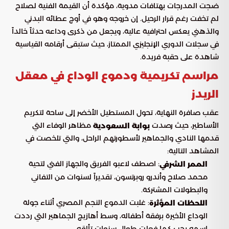
ضجت المدرجات بهتافات مدوية، مؤكدة أن القيمة الفنية لصلاح
لم تخفت رغم قرار الرحيل. إن خروجه وهو في أوج عطائه البدني
والذهني يعكس احترافية عالية، ويجعل من ذكرى وداعه حدثاً خالداً
في سجلات الدوري الإنجليزي الممتاز، حيث ستبقى أرقامه القياسية
شاهدة على حقبة فريدة.
مراسم تكريمية ودموع الوداع في معقل
الريدز
عقب صافرة النهاية، تحول المستطيل الأخضر إلى ساحة لتكريم
الأساطير، حيث رصدت
مظاهر الوفاء التي
بوابة السعودية
قدمها النادي والجماهير لأسطورتهم الراحل، والتي تلخصت في
المشاهد التالية:
: اصطف لاعبو الفريق والجهاز الفني لتحية
الممر الشرفي
محمد صلاح وأندرو روبرتسون، تقديراً لسنوات من التفاني
والبطولات المشتركة.
: غلبت الدموع النجم المصري أثناء جولة
اللحظات المؤثرة
الوداع الأخيرة برفقة أطفاله، وسط أهازيج الجماهير التي رددت
اسمه بحب كما فعلت طوال سنوات تألقه.