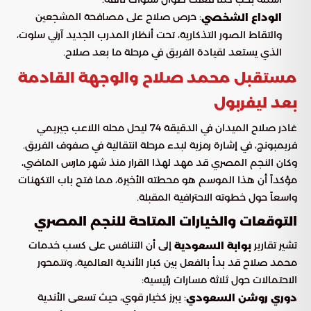
: حرص صلاح على مصافحة المشجعين
الوداع الشخصي
والتقاط الصور التذكارية، تحت أنظار المدرب الجديد آرني سلوت،
الذي يستعد لقيادة الفريق في مرحلة ما بعد صلاح.
مستقبل محمد صلاح والوجهة القادمة
بعد ليفربول
غادر صلاح الميدان في الدقيقة 74 ليحل محله اللاعب جيريمي
فريمبونج، في إشارة رمزية لبدء مرحلة انتقالية في صفوف الفريق.
وكان النجم المصري قد مهد لهذا القرار منذ شهر مارس الماضي،
مؤكداً أن هذا الموسم هو محطته الأخيرة، مما فتح باب التكهنات
واسعاً حول خطوته الاحترافية المقبلة.
التوقعات والخيارات المتاحة للنجم المصري
تشير تقارير
إلى أن التنافس على كسب خدمات
بوابة السعودية
محمد صلاح قد بدأ بالفعل بين كبار الأندية العالمية، وتتمحور
الاحتمالات حول ثلاثة مسارات رئيسية:
: يبرز كخيار قوي، حيث تسعى الأندية
دوري روشن السعودي