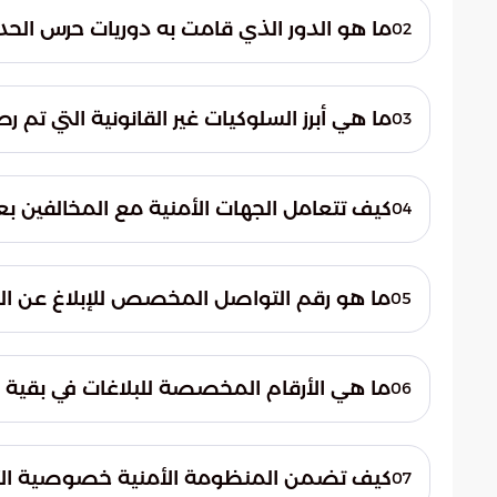
ما هو الدور الذي قامت به دوريات حرس الح
02
تمكنت الدوريات الساحلية في محافظة جدة م
لائحة الأمن والسلامة للأنشطة البحرية، وذ
ما هي أبرز السلوكيات غير القانونية التي تم
03
البيئي في المياه الإقليمية للمملكة.
شملت التجاوزات المرصودة ممارسة الصيد بلا
استعمال وسائط ومعدات صيد ممنوعة تلحق أض
كيف تتعامل الجهات الأمنية مع المخالفين ب
04
البحرية النادرة في المنطقة.
تبدأ الجهات الأمنية فوراً باستكمال الإجراءا
يهدف ذلك إلى ضمان تطبيق العقوبات الرادعة و
ما هو رقم التواصل المخصص للإبلاغ عن المخ
05
والموارد الطبيعية.
يمكن للمواطنين والمقيمين في مناطق مكة ال
الإبلاغ عن أي مخالفات أو تجاوزات بيئية من خلال 
ما هي الأرقام المخصصة للبلاغات في بقية 
06
بالنسبة لباقي مناطق المملكة، يمكن التواصل 
كيف تضمن المنظومة الأمنية خصوصية الأش
07