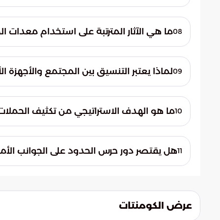
الوطنية.
تولي المنظومة الأمنية أهمية قصوى لخصوصي
الواردة بسرية تامة وموثوقية مطلقة، كما يُعف
ما هي الآثار المترتبة على استخدام معدات 
08
الفردية في حماية البيئة.
تؤدي معدات الصيد المحظورة إلى تدمير النظم
موطناً للكثير من الكائنات. كما تتسبب في استنزاف
لماذا يعتبر التنسيق بين المجتمع والأجهزة الأ
09
الطبيعي في البحار.
يعتبر التنسيق المجتمعي ضرورياً لأن أفراد 
في الكشف المبكر عن السلوكيات الضارة وضمان ا
ما هو الهدف الاستراتيجي من تكثيف الحملات ال
10
تجاه الموارد المائية.
تهدف هذه الحملات إلى فرض سيادة القانون ف
للأجيال القادمة، والقضاء على ظاهرة الصيد ال
هل يقتصر دور حرس الحدود على الجوانب الأم
11
المملكة العربية السعودية.
لا يقتصر دورهم على الأمن الجنائي فقط، بل ي
للأنشطة البحرية، مما يجعلهم شريكاً أساسياً 
الطبيعية في أعماق البحار.
عرض الكومنتات