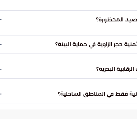
ة المبلغين، حيث يتم معالجة كافة المعلومات
ى المبلغ من أي تبعات قانونية تشجيعاً للمبادرات
الصيد المحظورة؟
 البيئية الحساسة، وخاصة الشعاب المرجانية التي تعد
 الكائنات البحرية النادرة، مما يخل بالتوازن البيئي
منية حجر الزاوية في حماية البيئة؟
المجتمع هم العين الراصدة في الميدان. ويساهم وعيهم
لالتزام بالأنظمة البيئية، مما يعزز المسؤولية الوطنية
رقابية البحرية؟
ي المناطق البحرية، وضمان استدامة الموارد الحية
جائر التي تهدد الأمن الغذائي والتنوع الفطري في
نية فقط في المناطق الساحلية؟
متد ليشمل الأمن البيئي وتطبيق لوائح السلامة
في حماية الثروة السمكية ومنع العبث بالمقدرات