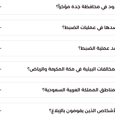
دود في محافظة جدة مؤخراً؟
ن توقيف مواطنين لتجاوزهما الأنظمة المعتمدة في
لك ضمن جهود مكافحة مخالفات الصيد وحماية التوازن
 رصدها في عمليات الضبط؟
 ترخيص رسمي من الجهات المعنية، بالإضافة إلى
راراً جسيمة بالشعاب المرجانية وتستهدف الكائنات
عد عملية الضبط؟
ت النظامية بحق المخالفين وإحالتهم إلى الجهات المختصة.
منع تكرار هذه التجاوزات التي تهدد الأمن البيئي
الفات البيئية في مكة المكرمة والرياض؟
مكرمة، والمدينة المنورة، والرياض، والمنطقة الشرقية
الاتصال على الرقم الموحد (911).
مناطق المملكة العربية السعودية؟
مع الجهات المختصة لتقديم البلاغات عبر الأرقام
التالية: (994) الخاص بحرس الحدود، أو (999)، أو (996)، لضمان سرعة الاستجابة وحماية المقدرات
خاص الذين يقومون بالإبلاغ؟