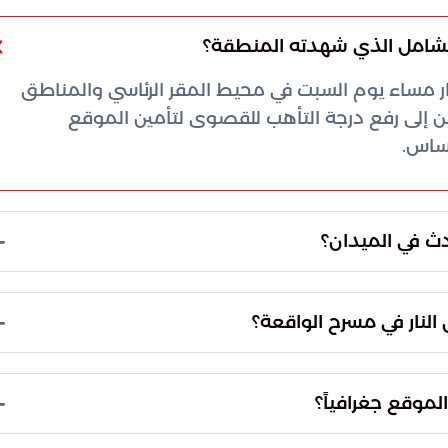
 الشامل الذي شهدته المنطقة؟
ر مساء يوم السبت في محيط المقر الرئاسي والمناطق
من إلى رفع درجة التأهب للقصوى لتأمين الموقع
حساس.
دث في الميدان؟
حازم مع الشخص المتورط في إطلاق النار. كما تم
التنسيق اللحظي مع مكتب التحقيقات الفيدرالي (FBI) لتقييم حجم التهديد الأمني، بالإضافة إلى
النار في مسرح الواقعة؟
وتحليل البيانات.
 الذي استهدفه جهاز الخدمة السرية بطلقات نارية،
الموقع أثناء تبادل إطلاق النار. وصفت الحالة الصحية
لموقع جغرافياً؟
تقاطع الشارع السابع عشر مع شارع بنسلفانيا. تكمن