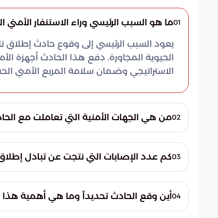
ما هو السبب الرئيسي وراء الاستنفار الأمني
01
يعود السبب الرئيسي إلى وقوع حادث إطلاق نا
الحيوية المجاورة. دفع هذا الحادث أجهزة الأ
الاستراتيجي وضمان سلامة المربع الأمني ال
من هي الجهات الأمنية التي تعاملت مع الحا
02
تولى جهاز الخدمة السرية التعامل المباشر وال
كم عدد الإصابات التي نتجت عن تبادل إطلاق 
03
استدعاء فرق الأدلة الجنائية لجمع المقذوفات 
أسفر الحادث عن وقوع إصابتين؛ الأولى للشخص
والثانية لأحد المارة الذين صادف وجودهم في 
أين وقع الحادث تحديداً وما هي أهمية هذا ا
04
لكلا المصابين بأنها حرجة.
وقع الحادث في الناحية الشمالية الغربية عند 