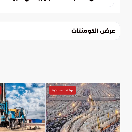
وتحليل البيانات الميدانية من مسرح الجريمة.
أثارت الواقعة تساؤلات جوهرية حول طبيعة ال
لاستراتيجيات الحماية. ويدور النقاش حالياً ح
المحيطة بالمراكز السيادية التي تمثل قلب صناع
عرض الكومنتات
بوابة السعودية