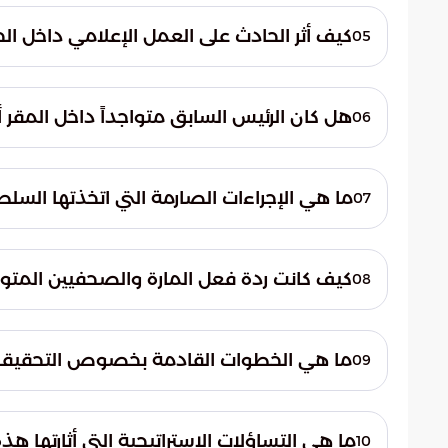
أهمية هذا الموقع في قربه الشديد من السياج
كيف أثر الحادث على العمل الإعلامي داخل الح
05
مبنى واحد فقط.
تسبب الحادث في ارتباك مؤقت للأنشطة الإعلام
داخل غرف الإيجاز الصحفي. كما مُنع التحرك ت
هل كان الرئيس السابق متواجداً داخل المقر أ
06
تمشيط المنطقة وضمان السلامة العامة.
نعم، تشير المعطيات الميدانية إلى أن الرئيس ا
وقت وقوع الحادث. وبناءً على ذلك، تم تفعي
ما هي الإجراءات الصارمة التي اتخذتها الس
07
والمهمة على الفور لضمان أمنه وسلامته.
شملت الإجراءات فرض طوق أمني محكم وعزل ج
وحدات التدخل السريع التابعة لجهاز الخدمة
كيف كانت ردة فعل المارة والصحفيين المتو
08
الأدلة الميدانية لفهم الدوافع الكامنة وراء ه
سادت حالة من القلق والتوتر بين المارة وفر
هذا الوضع الجميع للاحتماء خلف سواتر آمن
ما هي الخطوات القادمة بخصوص التحقيقا
09
والحساسية التي تعاملت بها الأجهزة الأمنية مع
بدأت السلطات تحقيقات موسعة للكشف عن هو
التصعيد. وقد تعهدت الجهات الرسمية بإعلان ن
ما هي التساؤلات الاستراتيجية التي أثارتها هذه
10