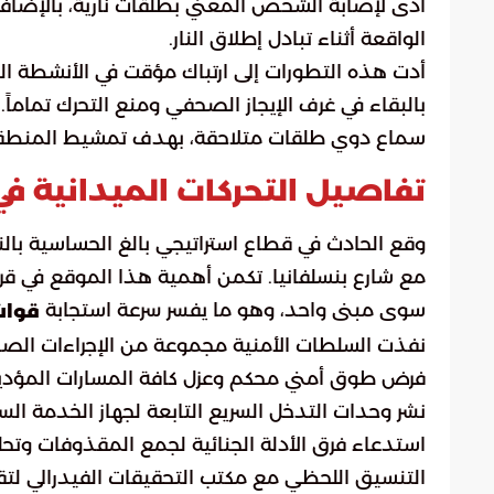
أدى لإصابة الشخص المعني بطلقات نارية، بالإضاف
الواقعة أثناء تبادل إطلاق النار.
أدت هذه التطورات إلى ارتباك مؤقت في الأنشطة اليو
بالبقاء في غرف الإيجاز الصحفي ومنع التحرك تماماً.
سماع دوي طلقات متلاحقة، بهدف تمشيط المنطقة 
تفاصيل التحركات الميدانية في
وقع الحادث في قطاع استراتيجي بالغ الحساسية بالنا
مع شارع بنسلفانيا. تكمن أهمية هذا الموقع في قربه
سوى مبنى واحد، وهو ما يفسر سرعة استجابة
قوات
نفذت السلطات الأمنية مجموعة من الإجراءات الصا
فرض طوق أمني محكم وعزل كافة المسارات المؤدية
نشر وحدات التدخل السريع التابعة لجهاز الخدمة الس
استدعاء فرق الأدلة الجنائية لجمع المقذوفات وتحليل
التنسيق اللحظي مع مكتب التحقيقات الفيدرالي لتق