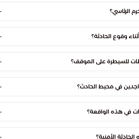
 الخارجي للمقر الرئاسي، حيث لا يفصله عن المقر سوى
رم الرئاسي؟
ية، حيث صدرت أوامر فورية لكافة الإعلاميين بالبقاء
ماماً مع إغلاق كافة المداخل والمخارج لتسهيل عملية
ثناء وقوع الحادثة؟
لسابق دونالد ترامب كان متواجداً داخل المقر الرئاسي
ل بروتوكولات الحماية المخصصة للشخصيات الرفيعة
لطات للسيطرة على الموقف؟
ميع المسارات المؤدية إلى موقع الحادث، ونشر
 السرية. كما تم تمشيط المنطقة بشكل دقيق وجمع
اجدين في محيط الحادث؟
ذا الهجوم.
ق الصحافة نتيجة سماع دوي الطلقات المتلاحقة. دفع
ة لتجنب الرصاص المتطاير، مما يعكس مستوى الجدية
ت في هذه الواقعة؟
 الثغرة.
ية الشخص المتورط والدوافع الحقيقية وراء
تائج التحقيقات فور الانتهاء من جمع كافة الاستدلالات
 الحادثة الأمنية؟