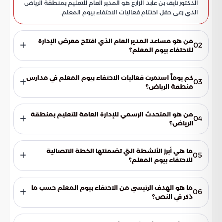
الدكتور نايف بن عابد الزارع هو المدير العام للتعليم بمنطقة الرياض
الذي رعى حفل اختتام فعاليات الاحتفاء بيوم المعلم.
من هو مساعد المدير العام الذي افتتح معرض الإدارة
02
للاحتفاء بيوم المعلم؟
المهندس ماجد بن عبدالله الزهراني، مساعد المدير العام للخدمات،
افتتح معرض الإدارة للاحتفاء بيوم المعلم.
كم يوماً استمرت فعاليات الاحتفاء بيوم المعلم في مدارس
03
منطقة الرياض؟
استمرت فعاليات الاحتفاء بيوم المعلم في مدارس منطقة الرياض
لمدة خمسة أيام.
من هو المتحدث الرسمي للإدارة العامة للتعليم بمنطقة
04
الرياض؟
عبد السلام الثميري هو المتحدث الرسمي للإدارة العامة للتعليم
بمنطقة الرياض.
ما هي أبرز الأنشطة التي تضمنتها الخطة الاتصالية
05
للاحتفاء بيوم المعلم؟
تضمنت الخطة الاتصالية تفعيل حسابات التواصل الاجتماعي
للإدارة والوسائل الإعلامية الأخرى.
ما هو الهدف الرئيسي من الاحتفاء بيوم المعلم حسب ما
06
ذكر في النص؟
التأكيد على الدور المحوري والمهم للمعلم في تحقيق التنمية
والارتقاء بالمجتمع وإعداد أجيال قادرة على المنافسة عالمياً.