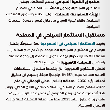
: يدعم الاستثمار، ويطور
صندوق التنمية السياحي
المناطق السياحية، ويمول المنشآت العاملة في القطاع.
: تتولى تنظيم وتسويق المنتجات
الهيئة السعودية للسياحة
السياحية، وإثراء تجربة السياح من خلال تحسين جودة الخدمات
السياحية.
مستقبل الاستثمار السياحي في المملكة
يشهد
نموًا ملحوظًا بفضل
الاستثمار السياحي في السعودية
التوسع في المشاريع السياحية الطموحة، حيث تم ضخ استثمارات
بقيمة 810 مليارات دولار بهدف تحويل المملكة إلى وجهة عالمية
رائدة في
بحلول عام 2030.
السياحة الترفيهية
تغطي المشاريع التطويرية التي ينفذها صندوق الاستثمارات
العامة مساحة تتجاوز 64,634 كيلومترًا مربعًا، وتسهم في تحقيق
أهداف رؤية 2030 المتعلقة بالناتج المحلي الإجمالي. في عام
2022، ساهم القطاع السياحي بنسبة 5.3% في الناتج المحلي، ووفر
836 ألف فرصة عمل، ومن المتوقع أن يصل عدد الزيارات إلى 62
مليون زيارة بحلول عام 2025، مما يعزز مكانة المملكة كبيئة جاذبة
للأعمال السياحية.