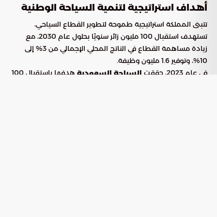
أهداف استراتيجية لتنمية السياحة الوطنية
تتبنى المملكة استراتيجية طموحة لتطوير القطاع السياحي،
تستهدف استقبال 100 مليون زائر سنويًا بحلول عام 2030، مع
زيادة مساهمة القطاع في الناتج المحلي الإجمالي من 3% إلى
10%، وتوفير 1.6 مليون وظيفة.
في عام 2023، حققت
هدفها باستقبال 100
السياحة السعودية
مليون سائح قبل الموعد المحدد بسبع سنوات، مما دفع إلى
وضع هدف جديد باستقبال 150 مليون سائح بحلول عام 2030.
نمو أعداد السائحين المحليين والوافدين
شهدت أعداد السائحين المحليين والوافدين نموًا مطردًا على مدى
السنوات الماضية، مما يعكس جاذبية المملكة كوجهة سياحية
متميزة.
السنة
عدد السائحين
عدد السائحين
المحليين (مليون)
الوافدين (مليون)
18
45
2016