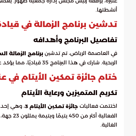
عنيزة، يرافقه رئيس مجلس إدارة جمعية طهور. يعكس 
أنشطتها.
تدشين برنامج الزمالة في قياد
تفاصيل البرنامج وأهدافه
في العاصمة الرياض، تم تدشين
برنامج الزمالة ا
الربحية. شارك في هذا البرنامج 35 قياديًا، مما يؤكد على أهمية تطوير مهارات القيادة في القطاع غير الربحي.
ختام جائزة تمكين الأيتام في عن
تكريم المتميزين ورعاية الأيتام
اختتمت فعاليات
، وهي إحدى 
جائزة تمكين الأيتام 3
الفعالية أ
الغالية.