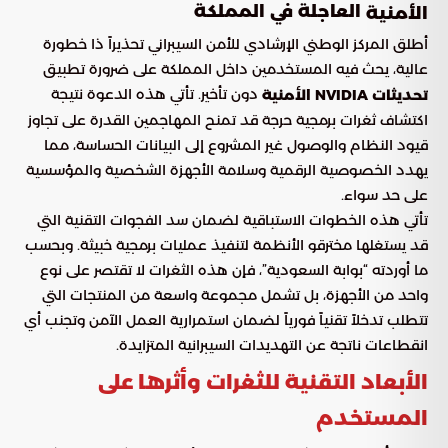
العاجلة في المملكة
الأمنية
أطلق المركز الوطني الإرشادي للأمن السيبراني تحذيراً ذا خطورة
عالية، يحث فيه المستخدمين داخل المملكة على ضرورة تطبيق
دون تأخير. تأتي هذه الدعوة نتيجة
تحديثات NVIDIA الأمنية
اكتشاف ثغرات برمجية حرجة قد تمنح المهاجمين القدرة على تجاوز
قيود النظام والوصول غير المشروع إلى البيانات الحساسة، مما
يهدد الخصوصية الرقمية وسلامة الأجهزة الشخصية والمؤسسية
على حد سواء.
تأتي هذه الخطوات الاستباقية لضمان سد الفجوات التقنية التي
قد يستغلها مخترقو الأنظمة لتنفيذ عمليات برمجية خبيثة. وبحسب
ما أوردته “بوابة السعودية”، فإن هذه الثغرات لا تقتصر على نوع
واحد من الأجهزة، بل تشمل مجموعة واسعة من المنتجات التي
تتطلب تدخلاً تقنياً فورياً لضمان استمرارية العمل الآمن وتجنب أي
انقطاعات ناتجة عن التهديدات السيبرانية المتزايدة.
الأبعاد التقنية للثغرات وأثرها على
المستخدم