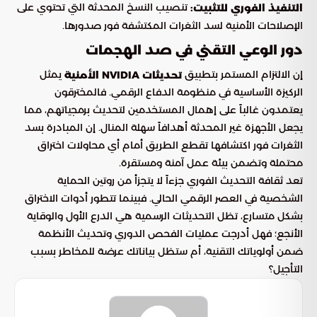
تنصيب النسخ المحدثة التي تحتوي على
التنفيذ الفوري للتثبيت:
الإصلاحات الأمنية لسد الثغرات المكتشفة فور صدورها.
دور الوعي التقني في صد الهجمات
إن الالتزام المستمر بتطبيق
يمثل
تحديثات NVIDIA الأمنية
الركيزة الأساسية في منظومة الدفاع الرقمي. فالمخترقون
يعتمدون غالباً على إهمال المستخدمين لتحديث برمجياتهم، مما
يجعل الأجهزة غير المحدثة أهدافاً سهلة المنال. إن المبادرة بسد
الثغرات فور اكتشافها تقطع الطريق أمام أي محاولات اختراق
محتملة وتضمن بيئة عمل آمنة ومستقرة.
تعد ثقافة التحديث الفوري جزءاً لا يتجزأ من روتين الحماية
الشخصية في العصر الرقمي الحالي. فبينما تتطور أدوات الاختراق
بشكل متسارع، تظل التحديثات الرسمية هي الدرع الأول والوقاية
الأنجع؛ فهل أدرجت عمليات الفحص الدوري وتحديث الأنظمة
ضمن أولوياتك التقنية، أم ستظل بياناتك عرضة للمخاطر بسبب
التأجيل؟