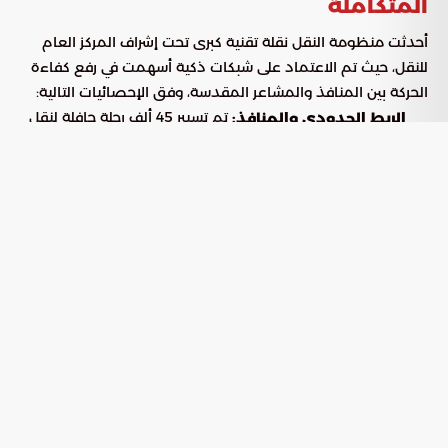
المتكاملة
أحدثت منظومة النقل نقلة تقنية كبرى تحت إشراف المركز العام
للنقل، حيث تم الاعتماد على شبكات ذكية أسهمت في رفع كفاءة
الحركة بين المنافذ والمشاعر المقدسة، وفق الإحصائيات التالية:
تم تسيير 45 ألف رحلة حافلة لنقل
الربط الحدودي والمنافذ:
1.44 مليون حاج، بنسبة دقة في المواعيد بلغت 96%.
تأمين انتقال 1.1 مليون حاج عبر 31 ألف رحلة، مع
التنقل البيني:
التزام كامل بالخطط التشغيلية بنسبة 98%.
تقلص زمن الرحلة من مكة إلى منى بنحو
تسريع التدفقات:
48%، وبين مزدلفة ومنى بنسبة 19.6%.
نقلت حافلات الحرم أكثر من 4.87
خدمات المنطقة المركزية:
ملايين راكب خلال التشريق، بزيادة 7% عن الموسم الماضي.
شهدت المنطقة الغربية للمحطة
تطوير محطة الجمرات:
نمواً في عدد المستفيدين بنسبة 31.3%، بواقع 1.39 مليون
راكب.
تحديث البنية التحتية والمواجهة المناخية
في المشاعر