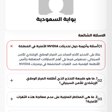
بوابة السعودية
الاسئلة الشائعة
01
أسئلة وأجوبة حول تحديثات NVIDIA الأمنية في المملكة
بناءً على التحذير الأخير الصادر عن المركز الوطني الإرشادي للأمن
السيبراني، نستعرض فيما يلي أهم التساؤلات المتعلقة بتأمين
الأنظمة الرقمية ضد الثغرات المكتشفة في برمجيات NVIDIA.
1. ما هو طبيعة التحذير الذي أطلقه المركز الوطني
02
الإرشادي للأمن السيبراني؟
أطلق المركز تحذيراً عالي الخطورة يحث فيه المستخدمين
والمؤسسات داخل المملكة على ضرورة تطبيق تحديثات أمنية
2. ما هي المخاطر المترتبة على عدم معالجة هذه الثغرات
03
عاجلة لمنتجات NVIDIA. يهدف هذا التحذير إلى معالجة ثغرات
الأمنية؟
برمجية حرجة قد يستغلها المهاجمون للوصول غير المشروع
تكمن الخطورة في قدرة المهاجمين على تجاوز قيود النظام، مما
للأنظمة.