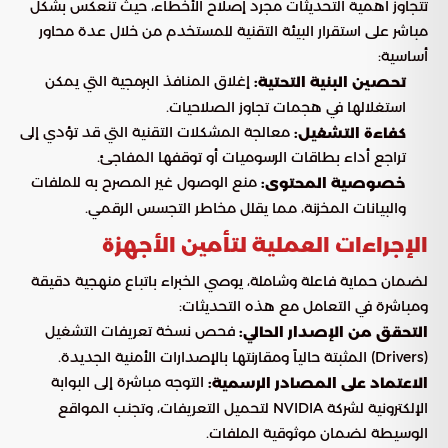
تتجاوز أهمية التحديثات مجرد إصلاح الأخطاء، حيث تنعكس بشكل
مباشر على استقرار البيئة التقنية للمستخدم من خلال عدة محاور
أساسية:
إغلاق المنافذ البرمجية التي يمكن
تحصين البنية التحتية:
استغلالها في هجمات تجاوز الصلاحيات.
معالجة المشكلات التقنية التي قد تؤدي إلى
كفاءة التشغيل:
تراجع أداء بطاقات الرسوميات أو توقفها المفاجئ.
منع الوصول غير المصرح به للملفات
خصوصية المحتوى:
والبيانات المخزنة، مما يقلل مخاطر التجسس الرقمي.
الإجراءات العملية لتأمين الأجهزة
لضمان حماية فاعلة وشاملة، يوصي الخبراء باتباع منهجية دقيقة
ومباشرة في التعامل مع هذه التحديثات:
فحص نسخة تعريفات التشغيل
التحقق من الإصدار الحالي:
(Drivers) المثبتة حالياً ومقارنتها بالإصدارات الأمنية الجديدة.
التوجه مباشرة إلى البوابة
الاعتماد على المصادر الرسمية:
الإلكترونية لشركة NVIDIA لتحميل التعريفات، وتجنب المواقع
الوسيطة لضمان موثوقية الملفات.