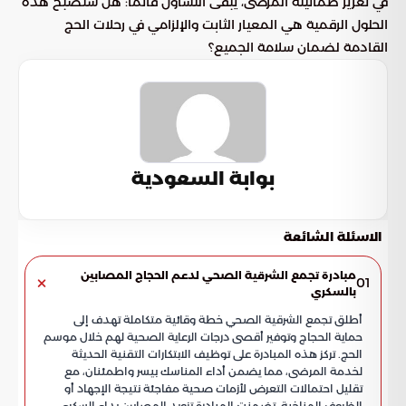
في تعزيز طمأنينة المرضى، يبقى التساؤل قائماً: هل ستصبح هذه
الحلول الرقمية هي المعيار الثابت والإلزامي في رحلات الحج
القادمة لضمان سلامة الجميع؟
بوابة السعودية
الاسئلة الشائعة
مبادرة تجمع الشرقية الصحي لدعم الحجاج المصابين
01
بالسكري
أطلق تجمع الشرقية الصحي خطة وقائية متكاملة تهدف إلى
حماية الحجاج وتوفير أقصى درجات الرعاية الصحية لهم خلال موسم
الحج. تركز هذه المبادرة على توظيف الابتكارات التقنية الحديثة
لخدمة المرضى، مما يضمن أداء المناسك بيسر واطمئنان، مع
تقليل احتمالات التعرض لأزمات صحية مفاجئة نتيجة الإجهاد أو
الظروف المناخية. تضمنت المبادرة تزويد المصابين بداء السكري