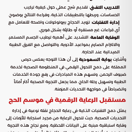
: تقديم شرح عملي حول كيفية تركيب
التدريب التقني
الحساسات، وربطها بالتطبيقات الذكية، وقراءة النتائج بوضوح.
: تزويد الحجاج ببروتوكولات واضحة للتعامل مع
إدارة التقلبات
أي قراءات غير مستقرة أو طارئة بشكل فوري.
: التشديد على أهمية ترطيب الجسم المستمر،
الوقاية العامة
والالتزام الصارم بمواعيد الأدوية، والتواصل مع الفرق الطبية
الميدانية عند الحاجة.
وأشارت
إلى أن هذا التوجه يعكس حرص
بوابة السعودية
المملكة على دمج التحول الرقمي في المنظومة الصحية لخدمة
ضيوف الرحمن. وتسهم هذه المبادرات في رفع جودة الخدمات
الطبية وتسهيل رحلة الحاج، مما يجعل التجربة الصحية أكثر أماناً
وانضباطاً في مواجهة التحديات المزمنة.
مستقبل الرعاية الرقمية في موسم الحج
يمثل دمج التقنيات الذكية في رعاية الحجاج نقلة نوعية في إدارة
التحديات الصحية، حيث تتحول الرعاية من مجرد استجابة للأزمات إلى
وقاية استباقية مبنية على البيانات اللحظية. ومع نجاح هذه التجربة