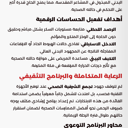
البدني المبذول في المشاعر المقدسة، مما يمنح الحاج قدرة أكبر
على التحكم في حالته الصحية.
أهداف تفعيل الحساسات الرقمية
: متابعة مستويات السكر بشكل مباشر ودقيق
الرصد اللحظي
دون الحاجة إلى الوخز المتكرر والمؤلم.
: تفادي حالات الهبوط الحاد أو الارتفاعات
التدخل الاستباقي
المفاجئة الناتجة عن المجهود البدني العالي.
: مساعدة المريض على موازنة حالته الصحية
التكيف البيئي
مع تأثير درجات الحرارة المرتفعة في مكة المكرمة.
الرعاية المتكاملة والبرنامج التثقيفي
لم تتوقف جهود
عند توفير الأجهزة
تجمع الشرقية الصحي
التقنية فحسب، بل امتدت لتشمل جانباً معرفياً يضمن استدامة
الفائدة من هذه الابتكارات. تم إعداد برنامج إرشادي مكثف يوجه
ضيوف الرحمن نحو أفضل الممارسات الصحية لضمان استقرار
حالتهم طوال فترة الرحلة الإيمانية.
محاور البرنامج التوعوي