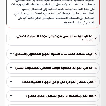
بحساسات ذكية متطورة، تعمل على قياس مستويات الجلوكوز بدقة
على مدار الساعة. تهدف هذه الخطوة إلى استبدال الطرق
التقليدية بوسائل أكثر فعالية تتناسب مع طبيعة المجهود البدني
المبذول في المشاعر المقدسة، مما يمنح الحاج قدرة أكبر على
التحكم في حالته الصحية.
ما هو الهدف الرئيسي من مبادرة تجمع الشرقية الصحي
02
للحجاج؟
تهدف المبادرة إلى توفير حماية وقائية ورعاية صحية متكاملة
للحجاج المصابين بالسكري. تسعى المبادرة لتمكينهم من أداء
03
كيف تساعد الحساسات الذكية الحجاج المصابين بالسكري؟
المناسك بطمأنينة عبر استخدام التقنيات الحديثة لتقليل المخاطر
الصحية الناتجة عن الإجهاد أو حرارة الجو.
تعمل هذه الحساسات على مراقبة مستويات الجلوكوز في الدم
بدقة وعلى مدار الساعة دون الحاجة للوخز المتكرر. تساعد هذه
04
ما هي الفوائد الصحية للرصد اللحظي لمستويات السكر؟
التقنية الحاج في رصد حالته لحظياً والتعامل مع المجهود البدني
العالي في المشاعر المقدسة بفعالية أكبر.
يتيح الرصد اللحظي للحجاج تفادي حالات الهبوط الحاد في السكر أو
الارتفاعات المفاجئة قبل وقوعها. كما يساعدهم على موازنة
05
هل تقتصر المبادرة على توفير الأجهزة التقنية فقط؟
حالتهم الصحية مع التحديات البيئية، مثل درجات الحرارة المرتفعة
في مكة المكرمة، مما يضمن استقرار حالتهم.
لا، المبادرة تشمل جانباً تثقيفياً ومعرفياً مكثفاً لضمان استدامة
الفائدة من التقنيات. تم إعداد برنامج إرشادي يوجه ضيوف الرحمن
06
ما الذي يتضمنه البرنامج التدريبي التقني للحجاج؟
نحو أفضل الممارسات الصحية، مما يضمن استقرار حالتهم طوال
فترة رحلتهم الإيمانية في الحج.
يتضمن البرنامج شرحاً عملياً لكيفية تركيب الحساسات الذكية