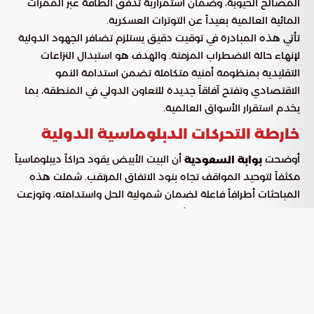
المصالح الحيوية، وضمان استمرارية تدفق الطاقة عبر الممرات
المائية العالمية بعيداً عن التوترات العسكرية.
تأتي هذه المبادرة في توقيت دقيق يستلزم تضافر الجهود الدولية
لإنهاء حالة الاضطراب المزمنة. والهدف هو استبدال النزاعات
التقليدية بمنظومة أمنية متكاملة تضمن استدامة النمو
الاقتصادي وتفتح آفاقاً جديدة للتعاون الدولي في المنطقة، بما
يخدم استقرار الأسواق العالمية.
خارطة التحركات الدبلوماسية الدولية
أوضحت
أن البيت الأبيض يقود حراكاً ديبلوماسياً
بوابة السعودية
مكثفاً لتوحيد المواقف تجاه بنود الاتفاق المرتقب. شملت هذه
المباحثات أطرافاً فاعلة لضمان شمولية الحل واستدامته، وتوزعت
الجهود على عدة مسارات رئيسية:
مشاورات معمقة مع المملكة العربية
المستوى الخليجي:
السعودية والإمارات وقطر لضمان توافق الاتفاق مع متطلبات
الأمن القومي الخليجي.
تواصل رفيع المستوى مع الأردن ومصر
المستوى الإقليمي:
وتركيا للحفاظ على التوازن السياسي ومنع انزلاق المنطقة نحو