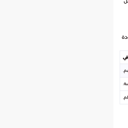
ل
دة
في
م.
ة.
م.