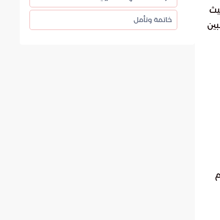
يث
خاتمة وتأمل
بين
م