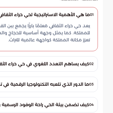
ما هي الأهمية الاستراتيجية لحي حراء الثق
01
يعد حي حراء الثقافي مَعلمًا بارزًا يجمع بين ا
للمملكة. كما يمثل وجهة أساسية للحجاج والم
تعزز مكانة المملكة كواجهة عالمية للتراث.
كيف يساهم التعدد اللغوي في حي حراء الثقا
02
يضم الحي أجنحة متخصصة تقدم محتواها بلغا
التواصلية مع الزوار من مختلف الجنسيات. ته
ما الدور الذي تلعبه التكنولوجيا الرقمية في تعزي
03
ونشر قيم التسامح والتعارف الإنساني بين الش
يتم توظيف أحدث وسائل العرض السمعي والبص
ملموسة تثبت المعلومات في الأذهان. يبتعد هذ
كيف تضمن بيئة الحي راحة الوفود الرسمية و
04
التحول الرقمي لتطوير المواقع الثقافية والأثر