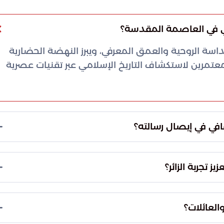
افي في العاصمة المقدسة؟
لقداسة الروحية والعمق المعرفي، ويبرز النهضة الحضارية
عتمرين لاستكشاف التاريخ الإسلامي عبر تقنيات عصرية
في في إيصال رسالته؟
ت عالمية متنوعة، مما يساعد في كسر الحواجز
دف هذه الخطوة إلى جعل الإرث الإسلامي متاحًا للجميع
ز تجربة الزائر؟
عوب.
ري لتحويل القصص التاريخية إلى تجارب تفاعلية
ا الأسلوب عن الرتابة التقليدية، ويأتي ضمن استراتيجية
العائلات؟
ية في المملكة.