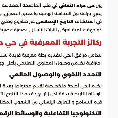
يبرز
في قلب العاصمة المقدسة كأح
حي حراء الثقافي
يمزج ببراعة بين القداسة الروحية والعمق المعرفي. و
في استكشاف
عبر مشروع وطني را
التاريخ الإسلامي
كواجهة عالمية لعرض التراث الإنساني بصورة عصرية 
ركائز التجربة المعرفية في حي ح
تتكامل مرافق الحي لتقديم رحلة معرفية فريدة تسته
احترافية تضمن وصول المحتوى التعليمي بأعلى جو
التعدد اللغوي والوصول العالمي
يضم الحي أجنحة متخصصة تقدم محتواها بعدة لغات
الرسالة التاريخية بدقة لكل زائر. يهدف هذا التنوع ا
قيم التسامح والتعارف الإنساني بين الشعوب المختل
التكنولوجيا التفاعلية والوسائط الرقم