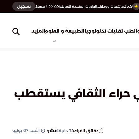
25.9
تسجيل
1:33:23
مساءً
مرتفعات وودلاند,الولايات المتحدة الأمريكية
المزيد
الطب
تقنيات تكنولوجيا
الطبيعة و العلوم
حي حراء الثقافي يستقطب
الأحد, 07 يونيو
دقائق القراءة
نشر:
7
دقيقة