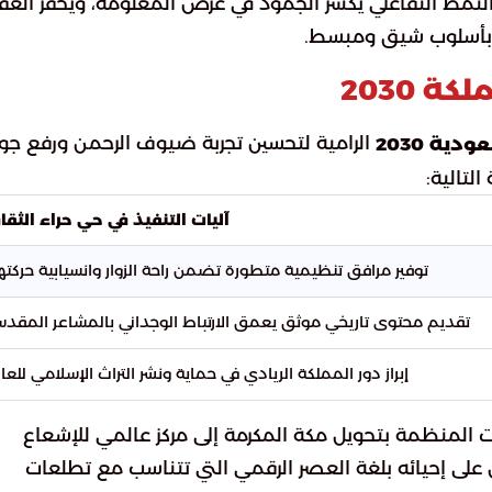
ن النمط التفاعلي يكسر الجمود في عرض المعلومة، ويحفز العق
بأسلوب شيق ومبسط.
 2030
الرامية لتحسين تجربة ضيوف الرحمن ورفع جو
دية 2030
لتالية:
آليات التنفيذ في حي حراء الثقا
توفير مرافق تنظيمية متطورة تضمن راحة الزوار وانسيابية حركته
تقديم محتوى تاريخي موثق يعمق الارتباط الوجداني بالمشاعر المقدس
إبراز دور المملكة الريادي في حماية ونشر التراث الإسلامي للعال
ات المنظمة بتحويل مكة المكرمة إلى مركز عالمي للإشعاع
ل على إحيائه بلغة العصر الرقمي التي تتناسب مع تطلعات