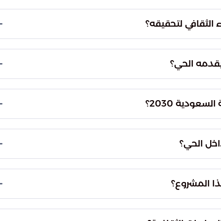
ين التعلم والترفيه، مع توفير أقصى سبل الراحة للزوار.
نسيابية حركة الحشود، مما يوفر تجربة سياحية
الثقافي لتحقيقه؟
ليمية تبرز الجوانب الإنسانية الراقية للحضارة
اد صياغة التاريخ برؤية معاصرة تربط الماضي العريق
 يقدمه الحي؟
لدين.
نه أضاف أبعادًا معرفية جديدة لرحلتهم الإيمانية.
لوجدان معًا، مما يسهل استيعاب التراث الإسلامي العريق
عودية 2030؟
ع جودة الخدمات الثقافية من خلال محاور استراتيجية
 يعمل على تعزيز الإرث الوطني عبر إبراز دور المملكة
اخل الحي؟
نظيمية متطورة تضمن راحة الزوار وانسيابية حركتهم
قديم تجربة سلسة ومريحة تتناسب مع التطلعات العالمية
هذا المشروع؟
الارتباط الوجداني بالمشاعر المقدسة وتاريخ المنطقة.
رمة إلى مركز عالمي للإشعاع المعرفي يربط الزوار