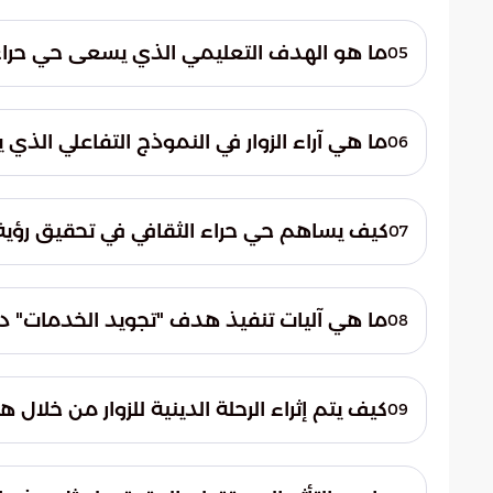
صُممت الساحات والمرافق لتحقيق توازن مثالي ب
كما تخضع هذه المرافق لأنظمة دقيقة تضمن ا
ما هو الهدف التعليمي الذي يسعى حي حراء 
05
ثقافية متكاملة تليق بضيوف الرحمن.
يتجاوز الحي كونه معلمًا سياحيًا ليصبح منصة تع
الإسلامية. ومن خلال المعارض المتخصصة، يُع
ما هي آراء الزوار في النموذج التفاعلي الذي
06
بالواقع الحالي، مما يشكل وعيًا عميقًا بجوهر ا
أثنى الزوار على هذا النموذج المبتكر، مؤكدين أ
وأشاروا إلى أن النمط التفاعلي يحفز العقل وا
كيف يساهم حي حراء الثقافي في تحقيق رؤية الس
07
بأسلوب شيق ومبسط بعيدًا عن الجمود.
يسهم الحي في تحسين تجربة ضيوف الرحمن ورف
تشمل تجويد الخدمات وإثراء الرحلة الدينية. كما
ما هي آليات تنفيذ هدف "تجويد الخدمات" د
08
الريادي في حماية ونشر التراث الإسلامي.
يتم تنفيذ هذا الهدف من خلال توفير مرافق ت
طوال فترة الزيارة. تهدف هذه المرافق إلى ت
كيف يتم إثراء الرحلة الدينية للزوار من خلال 
09
وتخدم أعداد الزوار المتزايدة.
يتم ذلك عبر تقديم محتوى تاريخي موثق يعمق 
يساعد هذا المحتوى النوعي في تحويل مكة المك