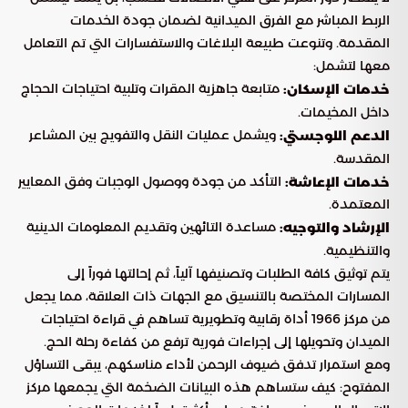
الربط المباشر مع الفرق الميدانية لضمان جودة الخدمات
المقدمة. وتنوعت طبيعة البلاغات والاستفسارات التي تم التعامل
معها لتشمل:
متابعة جاهزية المقرات وتلبية احتياجات الحجاج
خدمات الإسكان:
داخل المخيمات.
ويشمل عمليات النقل والتفويج بين المشاعر
الدعم اللوجستي:
المقدسة.
التأكد من جودة ووصول الوجبات وفق المعايير
خدمات الإعاشة:
المعتمدة.
مساعدة التائهين وتقديم المعلومات الدينية
الإرشاد والتوجيه:
والتنظيمية.
يتم توثيق كافة الطلبات وتصنيفها آلياً، ثم إحالتها فوراً إلى
المسارات المختصة بالتنسيق مع الجهات ذات العلاقة، مما يجعل
من مركز 1966 أداة رقابية وتطويرية تساهم في قراءة احتياجات
الميدان وتحويلها إلى إجراءات فورية ترفع من كفاءة رحلة الحج.
ومع استمرار تدفق ضيوف الرحمن لأداء مناسكهم، يبقى التساؤل
المفتوح: كيف ستساهم هذه البيانات الضخمة التي يجمعها مركز