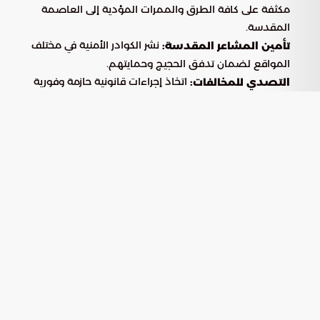
مكثفة على كافة الطرق والممرات المؤدية إلى العاصمة
المقدسة.
نشر الكوادر الأمنية في مختلف
تأمين المشاعر المقدسة:
المواقع لضمان تدفق الحجيج وحمايتهم.
اتخاذ إجراءات قانونية حازمة وفورية
التصدي للمخالفات:
تجاه أي محاولات لتجاوز الأنظمة أو ممارسة أنشطة تخالف
بروتوكولات الحج الرسمية.
المسؤولية المشتركة في نجاح موسم الحج
لا يقتصر نجاح التنظيم على الجهود الأمنية فحسب، بل يمتد
ليشمل الوعي الفردي والالتزام الذاتي. وقد حددت الجهات
التنظيمية خطوات أساسية للمساهمة في هذا النجاح:
التنفيذ الدقيق لكل الإرشادات والتعليمات
الامتثال التام:
الصادرة عن المؤسسات الرسمية المعنية بالحج.
رصد وإبلاغ السلطات عن أي تجاوزات أو
المشاركة الإيجابية:
ممارسات غير قانونية عبر التواصل مع مركز العمليات الأمنية
الموحد (911) في منطقة مكة المكرمة.
إن التكامل بين يقظة الأجهزة الأمنية ووعي الحجاج يمثل المعادلة