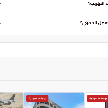
ن عبر قنواتها الآمنة، كما تقدم مكافآت مالية للبلاغات
كية وإحباط عمليات التهريب.
هريب، مما يفرض ضرورة الابتكار المستمر في الحلول
مستخدمة في المنافذ لمواكبة هذه التغيرات.
بوابة السعودية
بوابة السعودية