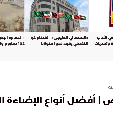
في الأدب
«الإحصائي الخليجي»: القطاع غير
«الدفاع» البحر
 وتحديات
النفطي يقود نموا متوازنا
102 صاروخ و171 مسيّرة حتى الآن
لاقتصاد دول «التعاون»
ية
 | أفضل أنواع الإضاءة ا