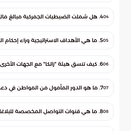
تمكنت الكوا
بالإضافة إلى إحباط تهريب 1827 حالة متعلقة بالتبغ ومشتقاته عبر المنافذ المختلفة.
4. هل شملت الضبطيات الجمركية مبالغ مالية أو أسلحة؟
04
من الأسلحة ومستلزماتها، مما يعزز من كفاءة ال
5. ما هي الأهداف الاستراتيجية وراء إحكام الرقابة الجمركية؟
05
تهدف الإجراءات الصارمة التي تتبعها الهيئة إ
المحلي من الممارسات غير المشروعة، وضمان 
6. كيف تنسق هيئة "زاتكا" مع الجهات الأخرى لتعزيز المنظومة الأمنية؟
06
تؤكد الهيئة أن النتائج المحققة هي ثمرة الت
والشركاء ذوي العلاقة، مما يساهم في توحيد 
7. ما هو الدور المأمول من المواطن في دعم جهود مكافحة التهريب؟
07
تعتبر الهيئة الوعي المجتمعي ركيزة أساسية، ح
مخالفات لنظام الجمارك الموحد، مؤكدة أن تض
8. ما هي قنوات التواصل المخصصة للبلاغات الأمنية الجمركية؟
08