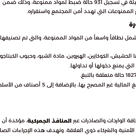
والجوية، حيث كشفت “بوابة السعودية” عن نجاح الهيئة في تسجيل 931 حالة ضبط لمواد ممنوعة، وذلك ضمن
ع الممنوعات التي تهدد أمن المجتمع واستقراره.
ة
شمل نطاقاً واسعاً من المواد الممنوعة، والتي تم تصنيفها
جرى ضبط 13 صنفاً من المبالغ المالية غير المصرح بها، بالإضافة إلى 5 أصناف من
كافة الواردات والصادرات عبر
، مؤكدة أن
المنافذ الجمركية
لأمنية والشركاء ذوي العلاقة. وتهدف هذه الإجراءات الصا