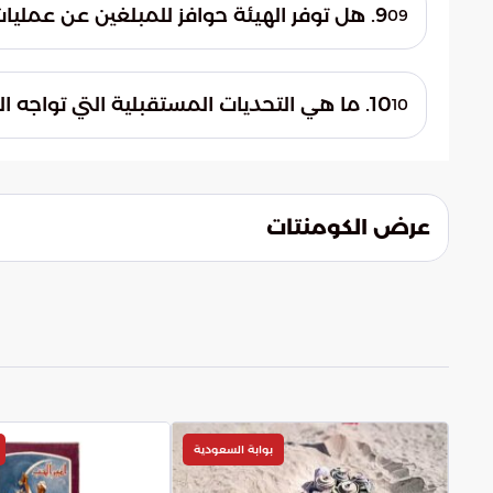
الإلكتروني (1910@zatca.gov.sa) لاستقبال البلاغات من المواطنين والمقيمين على مدار الساعة.
9. هل توفر الهيئة حوافز للمبلغين عن عمليات التهريب؟
09
نعم، تضمن الهيئة السرية التامة لهوية المبلغي
الصحيحة التي تسهم في كشف المخالفات الجمر
10. ما هي التحديات المستقبلية التي تواجه العمل الجمركي؟
10
تتمثل التحديات في التطور التقني لأساليب الت
الرقابية وتطوير الكوادر البشرية والتقنيات ال
عرض الكومنتات
بوابة السعودية