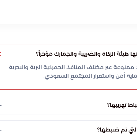
93 حالة ضبط لمواد ممنوعة عبر مختلف المنافذ الجمركية البرية والبحرية
ماية أمن واستقرار المجتمع السعودي.
اً من المواد المخدرة، ومن أبرزها مادة الحشيش، والكوكايين،
بتاجون التي تشكل خطراً كبيراً على الشباب.