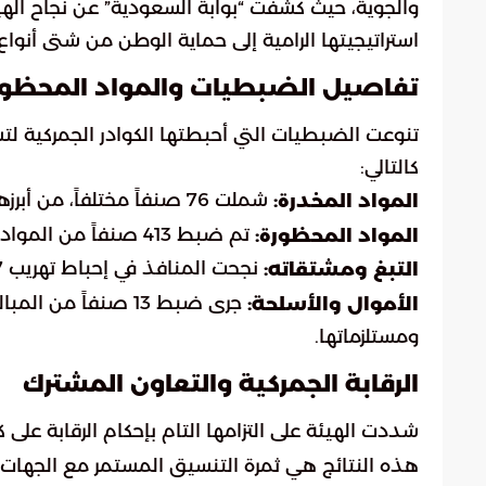
استراتيجيتها الرامية إلى حماية الوطن من شتى أنوا
تفاصيل الضبطيات والمواد المحظور
تنوعت الضبطيات التي أحبطتها الكوادر الجمركية لت
كالتالي:
شملت 76 صنفاً مختلفاً، من أبرزها الحشيش، الكوكايين، الهيروين، مادة الشبو، وحبوب الكبتاجون.
المواد المخدرة:
تم ضبط 413 صنفاً من المواد التي يمنع دخولها أو تداولها.
المواد المحظورة:
نجحت المنافذ في إحباط تهريب 1827 حالة متعلقة بالتبغ.
التبغ ومشتقاته:
الأموال والأسلحة:
ومستلزماتها.
الرقابة الجمركية والتعاون المشترك
شددت الهيئة على التزامها التام بإحكام الرقابة على 
هذه النتائج هي ثمرة التنسيق المستمر مع الجهات ا