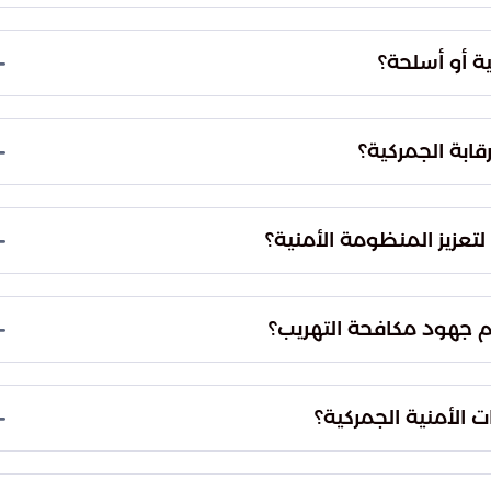
در الجمركية من ضبط 413 صنفاً من المواد التي يمنع دخولها أو تداولها داخل المملكة،
نعم، جرى ضبط 13 صنفاً من المبالغ المالية غير المصرح عنها، بالإضافة إلى ضبط 5 أصناف متنوعة
رقابة الأمنية على الواردات والصادرات.
لى تحقيق أعلى معايير الأمن الوطني، وحماية الاقتصاد
سلامة المجتمع من كافة أنواع الممنوعات.
نسيق المستمر والتعاون المشترك مع الجهات الأمنية
الجهود لمكافحة محاولات التهريب بكافة أشكالها.
يث تدعو أفراد المجتمع للمبادرة بالتبليغ عن أي
افر الجهود يمثل حائط الصد الأول لحماية الوطن.
خصصت الهيئة الرقم 1910 للبلاغات الأمنية المحلية، والرقم الدولي 009661910، بالإضافة إلى البريد