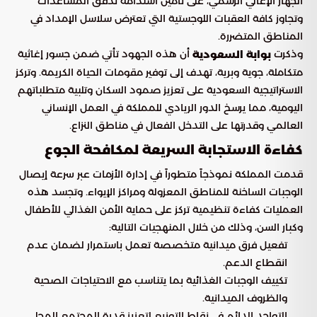
الجهاز الإغاثي الرسمي، على تأمين استدامة تدفق المساعدات
وتجاوز كافة العقبات اللوجستية التي تعترض سلاسل الإمداد في
المناطق المتضررة.
وذكرت
أن هذه الجهود تأتي ضمن جسور إغاثية
بوابة السعودية
متكاملة، جوية وبرية، تهدف إلى توفير مقومات الحياة الكريمة. وتركز
الاستراتيجية السعودية على تعزيز صمود السكان وتلبية متطلباتهم
اليومية، مما يرسخ الدور الريادي للمملكة في العمل الإنساني
العالمي وقدرتها على التدخل الفعال في مناطق النزاع.
كفاءة الاستجابة السريعة لمكافحة الجوع
قدمت المملكة نموذجاً متطوراً في إدارة الأزمات عبر سرعة إيصال
الوجبات الساخنة للمناطق المعزولة ومراكز الإيواء. وتجسد هذه
العمليات كفاءة تنظيمية تركز على حماية الأمن الغذائي للأطفال
وكبار السن، وذلك من خلال المنهجيات التالية:
تفعيل فرق ميدانية متخصصة تعمل باستمرار لضمان عدم
انقطاع الدعم.
تكييف الوجبات الغذائية بما يتناسب مع الاحتياجات الصحية
والظروف الميدانية.
التواجد الدائم في نقاط التوزيع لتعزيز قدرة المجتمع المحلي