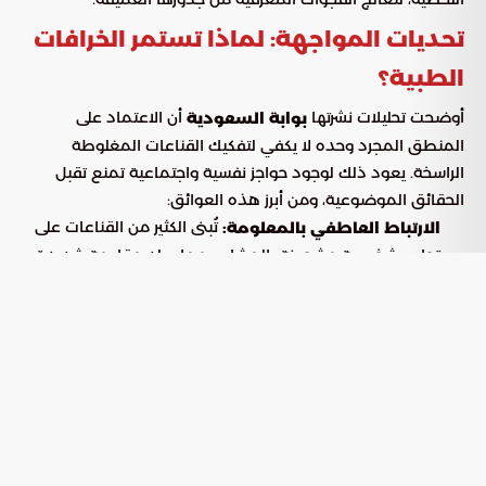
تحديات المواجهة: لماذا تستمر الخرافات
الطبية؟
أوضحت تحليلات نشرتها
أن الاعتماد على
بوابة السعودية
المنطق المجرد وحده لا يكفي لتفكيك القناعات المغلوطة
الراسخة. يعود ذلك لوجود حواجز نفسية واجتماعية تمنع تقبل
الحقائق الموضوعية، ومن أبرز هذه العوائق:
تُبنى الكثير من القناعات على
الارتباط العاطفي بالمعلومة:
تجارب شخصية مشحونة بالمشاعر، مما يولد مقاومة شديدة
لأي تغيير، حتى عند تقديم أدلة مخبرية قطعية.
عندما تتبنى مجموعة ما فكرة
تأثير الضغط المجتمعي:
خاطئة، ينشأ عقل جمعي يدفع الأفراد للتمسك بها خوفاً من
العزلة أو رغبةً في التناغم مع المحيط.
الدخول في صدامات مباشرة مع مروجي
فخ السجال العقيم:
الأوهام قد يمنحهم، دون قصد، انتشاراً أوسع وجاذبية لدى
فئات تبحث عن التمرد على السائد.