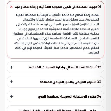
01
جهود المملكة في تأمين الموارد الغذائية وإغاثة قطاع غزة
تتصدر إغاثة قطاع غزة قائمة الأولويات الإنسانية للمملكة العربية
السعودية، حيث يسابق مركز الملك سلمان للإغاثة والأعمال
الإنسانية الزمن لتعزيز حضوره الميداني. تهدف هذه التحركات إلى
تقديم استجابة عاجلة للأزمة المعيشية الحادة عبر توزيع وجبات
غذائية متكاملة للأسر النازحة. تساهم هذه المساعدات في معالجة
النقص الحاد في الإمدادات الأساسية التي تواجهها العائلات في
ظل الظروف القاسية. وتأتي هذه الخطوات لتعكس التزام المملكة
الدائم بدعم المتضررين وتوفير سبل العيش الكريمة لهم في أحلك
الظروف.
02
آليات التنفيذ الميداني وإدارة المعونات الغذائية
يتولى المطبخ المركزي التابع للمركز مهمة إعداد وتجهيز آلاف
الوجبات اليومية، مع تطبيق معايير رقابية وصحية صارمة لضمان
03
الالتزام التاريخي والدور القيادي للمملكة
جودة الغذاء المقدم. وتستند عمليات التوزيع إلى قواعد بيانات
ومسوحات ميدانية دقيقة لضمان وصول الدعم لمستحقيه.
تمثل هذه المبادرات الركيزة الأساسية للحملة الشعبية السعودية
تستهدف هذه العمليات الفئات الأكثر تضرراً، مما خفف العبء عن
لمساندة الشعب الفلسطيني، وهي امتداد لمواقف المملكة
04
كفاءة الاستجابة السريعة لمكافحة الجوع
كاهل العائلات التي فقدت مواردها ومخزونها الغذائي نتيجة الأزمة.
الراسخة تجاه القضايا الإنسانية. ويعمل مركز الملك سلمان على
ويتم تنسيق الجهود لضمان كفاءة التوزيع وسرعة الوصول إلى
تأمين استدامة تدفق المساعدات وتجاوز كافة العقبات اللوجستية
قدمت المملكة نموذجاً متطوراً في إدارة الأزمات عبر سرعة إيصال
مراكز الإيواء المختلفة.
التي تعترض سلاسل الإمداد. تأتي هذه الجهود ضمن جسور إغاثية
الوجبات الساخنة للمناطق المعزولة ومراكز الإيواء. وتجسد هذه
ما هي الجهة السعودية المسؤولة عن تنفيذ العمليات