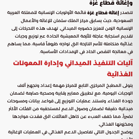
وإغاثة قطاع غزة
تتصدر
قائمة الأولويات الإنسانية للمملكة العربية
إغاثة قطاع غزة
السعودية، حيث يسابق مركز الملك سلمان للإغاثة والأعمال
الإنسانية الزمن لتعزيز حضوره الميداني. تهدف هذه التحركات إلى
تقديم استجابة عاجلة للأزمة المعيشية الحادة عبر توزيع وجبات
غذائية متكاملة للأسر النازحة التي تواجه ظروفاً قاسية، مما يساهم
في معالجة النقص الحاد في الإمدادات الأساسية.
آليات التنفيذ الميداني وإدارة المعونات
الغذائية
يتولى المطبخ المركزي التابع للمركز مهمة إعداد وتجهيز آلاف
الوجبات اليومية، مع تطبيق معايير رقابية وصحية صارمة لضمان
جودة الغذاء. وتستند عمليات التوزيع إلى قواعد بيانات ومسوحات
ميدانية دقيقة لضمان وصول الدعم لمستحقيه من الفئات الأكثر
تضرراً، مما خفف العبء عن كاهل العائلات التي فقدت مواردها
ومخزونها الغذائي.
يوضح الجدول التالي تفاصيل الدعم الغذائي في العمليات الإغاثية