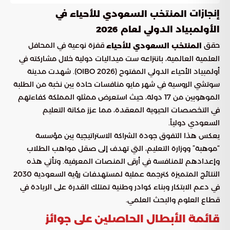
إنجازات
في
المنتخب السعودي للأحياء
الأولمبياد الدولي لعام 2026
حقق
قفزة نوعية في المحافل
المنتخب السعودي للأحياء
العلمية العالمية، بانتزاعه ست ميداليات دولية خلال مشاركته في
أولمبياد الأحياء الدولي المفتوح (OIBO 2026). شهدت مدينة
سوتشي الروسية في شهر مايو منافسات حادة بين نخبة من الطلبة
الموهوبين من 17 دولة، حيث استعرض ممثلو المملكة كفاءتهم
في التخصصات الحيوية المعقدة، مما عزز مكانة التعليم
السعودي دولياً.
يعكس هذا التفوق جودة الشراكة الاستراتيجية بين مؤسسة
“موهبة” ووزارة التعليم، التي تهدف إلى صقل مواهب الطلاب
وإعدادهم للمنافسة في أرقى المنصات المعرفية. وتأتي هذه
النتائج المتميزة كترجمة عملية لمستهدفات رؤية السعودية 2030
في دعم الابتكار وبناء كوادر وطنية تمتلك القدرة على الريادة في
قطاع العلوم والبحث العلمي.
قائمة الأبطال الحاصلين على جوائز