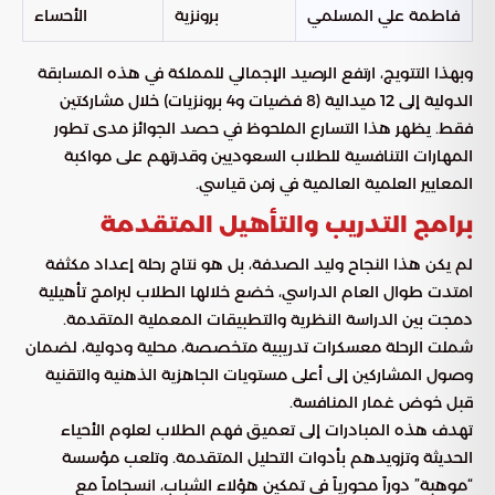
فاطمة علي المسلمي
برونزية
الأحساء
وبهذا التتويج، ارتفع الرصيد الإجمالي للمملكة في هذه المسابقة
الدولية إلى 12 ميدالية (8 فضيات و4 برونزيات) خلال مشاركتين
فقط. يظهر هذا التسارع الملحوظ في حصد الجوائز مدى تطور
المهارات التنافسية للطلاب السعوديين وقدرتهم على مواكبة
المعايير العلمية العالمية في زمن قياسي.
برامج التدريب والتأهيل المتقدمة
لم يكن هذا النجاح وليد الصدفة، بل هو نتاج رحلة إعداد مكثفة
امتدت طوال العام الدراسي، خضع خلالها الطلاب لبرامج تأهيلية
دمجت بين الدراسة النظرية والتطبيقات المعملية المتقدمة.
شملت الرحلة معسكرات تدريبية متخصصة، محلية ودولية، لضمان
وصول المشاركين إلى أعلى مستويات الجاهزية الذهنية والتقنية
قبل خوض غمار المنافسة.
تهدف هذه المبادرات إلى تعميق فهم الطلاب لعلوم الأحياء
الحديثة وتزويدهم بأدوات التحليل المتقدمة. وتلعب مؤسسة
“موهبة” دوراً محورياً في تمكين هؤلاء الشباب، انسجاماً مع