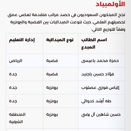
الأولمبياد
نجح المبتكرون السعوديون في حصد مراتب متقدمة تعكس عمق
تحصيلهم العلمي، حيث تنوعت الميداليات بين الفضية والبرونزية
وفقاً للتوزيع التالي:
اسم الطالب
نوع الميدالية
إدارة التعليم
المبدع
حمزة محمد باعيسى
فضية
الرياض
فؤاد حسين باجنيد
فضية
جدة
إلياس فوزي عصلوب
برونزية
جدة
طه أرشد كدوائي
برونزية
جدة
حسين شاهين آل رضي
برونزية
المنطقة
الشرقية