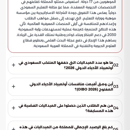
الموهوبين من 17 دولة. استعرض ممثلو المملكة كفاءتهم في
التخصصات الحيوية المعقدة، مما عزز مكانة التعليم السعودي
دولياً. يعكس هذا التفوق جودة الشراكة الاستراتيجية بين مؤسسة
موهبة ووزارة التعليم، التي تهدف إلى صقل مواهب الطلاب
وإعدادهم للمنافسة في أرقى المنصات المعرفية العالمية. تأتي
هذه النتائج المتميزة كترجمة عملية لمستهدفات رؤية السعودية
2030 في دعم الابتكار وبناء كوادر وطنية تمتلك القدرة على الريادة.
يساهم هذا الإنجاز في دفع عجلة البحث العلمي وتطوير قطاع
العلوم الحيوية والتقنية في المملكة العربية السعودية.
ما هو عدد الميداليات التي حققها المنتخب السعودي في
02
أولمبياد الأحياء الدولي 2026؟
حصد المنتخب السعودي للأحياء ست ميداليات دولية متنوعة
خلال مشاركته في النسخة الأخيرة من الأولمبياد، مما يعكس تميز
أين ومتى أقيمت منافسات أولمبياد الأحياء الدولي
03
الطلاب السعوديين وقدرتهم التنافسية العالية.
المفتوح (OIBO 2026)؟
أقيمت المنافسات في مدينة سوتشي بجمهورية روسيا الاتحادية
خلال شهر مايو من عام 2026، وشهدت مشاركة واسعة من طلاب
من هم الطلاب الذين حصلوا على الميداليات الفضية في
04
يمثلون 17 دولة مختلفة.
هذه المسابقة؟
حصل الطالبان حمزة محمد باعيسى من إدارة تعليم الرياض، وفؤاد
حسين باجنيد من إدارة تعليم جدة على الميداليات الفضية تقديراً
كم بلغ الرصيد الإجمالي للمملكة من الميداليات في هذه
05