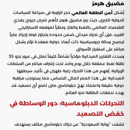
مضيق هرمز
يُشكل
حجر الزاوية في صياغة السياسات
أمن الطاقة العالمي
الدولية الكبرى، حيث يبرز مضيق هرمز كأهم شريان حيوي يغذي
الاقتصاد العالمي بالنفط والغاز. ونظراً لموقعه الاستراتيجي
الفريد، فإن أي تحرك ميداني ضمن حدوده يتجاوز كونه إجراءً عابراً
ليصبح رسالة جيوسياسية ذات أبعاد دولية معقدة تؤثر بشكل
مباشر على استقرار الأسواق.
رصدت التقارير الميدانية مؤخراً نشاطاً كثيفاً تمثل في عبور نحو 35
ناقلة نفط عملاقة خلال يوم واحد تحت إشراف مباشر من السلطات
الإيرانية. يُفهم من هذا التحرك رغبة طهران في تأكيد سيطرتها
الميدانية على هذا الممر المائي الحساس، مما يستوجب مراقبة
دولية دقيقة واعتماد نهج دبلوماسي متزن لمنع أي تصعيد قد
يهدد تدفقات الطاقة نحو العالم.
التحركات الدبلوماسية: دور الوساطة في
خفض التصعيد
كشفت “بوابة السعودية” عن حراك دبلوماسي مكثف يستهدف