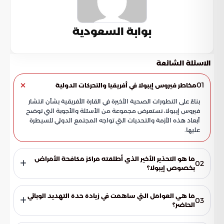
بوابة السعودية
الاسئلة الشائعة
01
مخاطر فيروس إيبولا في أفريقيا والتحركات الدولية
بناءً على التطورات الصحية الأخيرة في القارة الأفريقية بشأن انتشار
فيروس إيبولا، نستعرض مجموعة من الأسئلة والأجوبة التي توضح
أبعاد هذه الأزمة والتحديات التي تواجه المجتمع الدولي للسيطرة
عليها.
ما هو التحذير الأخير الذي أطلقته مراكز مكافحة الأمراض
02
بخصوص إيبولا؟
حذرت مراكز مكافحة الأمراض والوقاية منها من تصاعد التهديد
الصحي في أفريقيا، مشيرة إلى احتمالية توسع رقعة الإصابات
ما هي العوامل التي ساهمت في زيادة حدة التهديد الوبائي
03
لتشمل عشر دول إضافية. وقد أدى هذا التحذير إلى وضع الأنظمة
الحاضر؟
الصحية في حالة استنفار قصوى لمواجهة انتشار الفيروس خارج
تعتبر حركة التنقل النشطة عبر الحدود المفتوحة والكثافة السكانية
معاقله التقليدية.