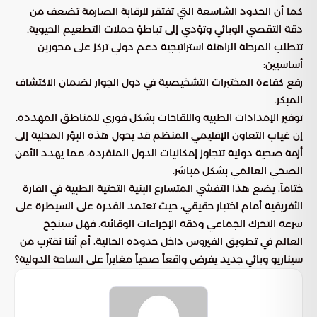
كما أن الحدود الشاسعة التي تفتقر للرقابة الصارمة تضعف من
دقة التقصي الوبائي وتؤدي إلى تباطؤ حملات التطعيم الحيوية.
تتطلب المرحلة الراهنة استراتيجية دعم دولي تركز على محورين
أساسيين:
رفع كفاءة المختبرات التشخيصية في دول الجوار لضمان الاكتشاف
المبكر.
توفير الإمدادات الطبية واللقاحات بشكل فوري للمناطق المهددة.
إن غياب التعاون الإقليمي المنظم قد يحول هذه البؤر المحلية إلى
أزمة صحية دولية تتجاوز إمكانيات الدول المنفردة، مما يهدد الأمن
الصحي العالمي بشكل مباشر.
ختاماً، يضع هذا التفشي المتسارع البنية التحتية الطبية في القارة
الأفريقية أمام اختبار حقيقي، حيث تعتمد القدرة على السيطرة على
سرعة التحرك الجماعي ودقة الإجراءات الوقائية. فهل سينجح
العالم في تطويق الفيروس داخل حدوده الحالية، أم أننا نقترب من
سيناريو وبائي جديد يفرض واقعاً صحياً مغايراً على الساحة الدولية؟