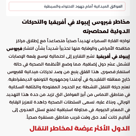
العوائق الميدانية أمام جهود الاحتواء والسيطرة
مخاطر
والتحركات
فيروس إيبولا في أفريقيا
الدولية لمحاصرته
تواجه القارة السمراء تهديداً صحياً متصاعداً مع إطلاق مراكز
مكافحة الأمراض والوقاية منها تحذيراً شديداً بشأن انتشار
فيروس
. تشير التقارير إلى احتمالية توسع رقعة الإصابات
إيبولا في أفريقيا
لتشمل عشر دول إضافية، مما وضع الأنظمة الصحية في حالة
استنفار قصوى. هذا القلق ينبع من رصد تحركات ميدانية للفيروس
خارج معاقله التقليدية في أوغندا وجمهورية الكونغو الديمقراطية.
تعتبر حركة التنقل النشطة عبر الحدود المفتوحة والكثافة السكانية
في مناطق التماس من أبرز العوامل التي تزيد من حدة هذا التهديد
الوبائي. وبناءً عليه، تسعى السلطات الصحية جاهدة لتعزيز الرقابة
في المعابر الحيوية، في محاولة استباقية لمنع تسلل العدوى إلى
أقاليم كانت تُعد حتى وقت قريب مناطق مستقرة صحياً.
الدول الأكثر عرضة لمخاطر انتقال