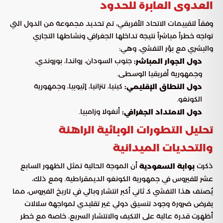
العدوى العابرة للحدود
وفقاً لتقييمات الاتحاد الأفريقي، تم تحديد مجموعة من الدول التي
تواجه خطراً مباشراً نتيجة تداخلها الجغرافي ونشاطها التجاري
والبشري مع بؤر التفشي، وهي:
جنوب السودان، رواندا، بوروندي،
دول الجوار المباشر:
وجمهورية أفريقيا الوسطى.
كينيا، تنزانيا، إثيوبيا، وجمهورية
دول النطاق الإقليمي:
الكونغو.
أنغولا وزامبيا.
دول الامتداد الجغرافي:
تحليل التطورات الوبائية الراهنة
والتحديات الميدانية
ذكرت
أن الموجة الحالية تمثل الظهور السابع
بوابة السعودية
عشر للفيروس في جمهورية الكونغو الديمقراطية. ومع ذلك،
يُصنف هذا التفشي كـ ثاني أكبر انتشار وبائي في تاريخ الفيروس، مما
يفرض ضرورة وجود تنسيق دولي غير تقليدي لمواجهة سلالات
أظهرت قدرة عالية على التكيف والانتشار السريع، خاصة مع خطر