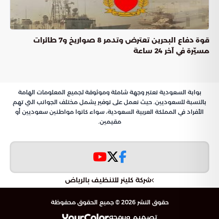
ركائز الموقف الأمريكي تجاه العمل المؤسسي
حماية المسار الديمقراطي والتعاون الدولي
استراتيجية واشنطن لتعزيز استقرار لبنان
وحماية سيادته الوطنية
تضع الإدارة الأمريكية
وحماية سيادته في طليعة
استقرار لبنان
تحركاتها الدبلوماسية بمنطقة الشرق الأوسط، حيث تتبنى واشنطن
رؤية استراتيجية تهدف إلى تدعيم أركان الدولة عبر تقوية مؤسساتها
الرسمية. يسعى هذا الحراك بشكل أساسي إلى تمكين الحكومة
اللبنانية من استعادة دورها المحوري وبسط سلطتها القانونية على
كامل التراب الوطني، بما يضمن حصر السلاح والقرار الأمني في يد
المؤسسات الشرعية وحدها.
تمكين المؤسسات الشرعية: المسار
الأمريكي الجديد
تعتبر الولايات المتحدة أن صون السيادة اللبنانية هو الركيزة
الأساسية لسياساتها الإقليمية، ولذلك ينصب التركيز حالياً على تهيئة