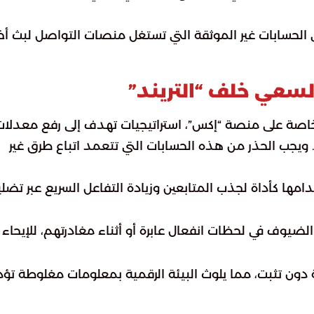
 الحسابات غير الموثقة التي تستغل منصات التواصل لبث أخب
سعي خلف “التريند”
وخاصة على منصة “إكس”، استراتيجيات تهدف إلى رفع معدلات
ة. ويجب الحذر من هذه الحسابات التي تتعمد اتباع طرق غير
امها كأداة لجذب المتابعين وزيادة التفاعل السريع عبر تضل
لضيوف في لحظات انفعال عابرة أو أثناء مغادرتهم، للإيحاء
ية دون تثبت، مما يلوث البيئة الرقمية بمعلومات مغلوطة تؤ