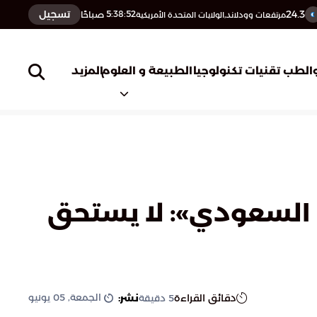
24.3
تسجيل
5:38:53
صباحًا
مرتفعات وودلاند,الولايات المتحدة الأمريكية
المزيد
الطب
تقنيات تكنولوجيا
الطبيعة و العلوم
 السعودي»: لا يستحق
الجمعة, 05 يونيو
دقائق القراءة
نشر:
5
دقيقة