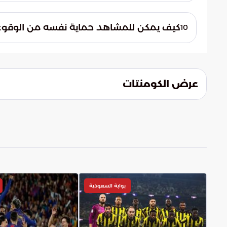
يؤدي ترويج الشائعات دون تثبت إلى تلوث ال
الإعلامية والأفراد. كما أن انعدام الأمانة ف
كيف يمكن للمشاهد حماية نفسه من الوقوع 
10
الرصينة ويخلق حالة من البلبلة غير المبررة في 
يجب على المشاهد الاعتماد على المصادر الرس
الحسابات المجهولة التي تبحث عن "التريند". ك
تهدف إلى الإثارة دون تقديم سياق كامل ووا
عرض الكومنتات
بوابة السعودية