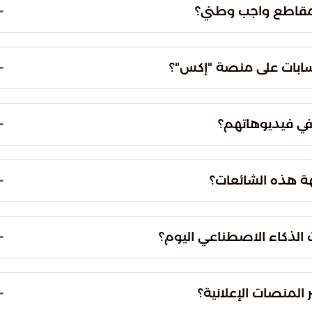
اهد بوقوع خلافات حادة ومفاجئة بين الضيوف في
لمقاطع واجب وطني؟
 منفصلة لخلق مشهد صدامي وهمي.
عية لحماية المجتمع السعودي الذي يتميز بوعي كبير
لى قطع الطريق على الحسابات غير الموثقة التي تستغل
حسابات على منصة "إكس"؟
 التي تمس الإعلام المحلي.
سابات التسويقية المجهولة التي تتبنى استراتيجية
 إلى أن هذه الحسابات تفتقر للأمانة المهنية وتستخدم
 في فيديوهاتهم؟
الرقمية بمعلومات مغلوطة.
 في لحظات انفعال عابرة أو أثناء مغادرتهم المكان
يحاء بوجود توترات وخلافات عميقة خلف الكواليس، وهو
هة هذه الشائعات؟
.
ر، حيث يساعدهم على التدقيق في المحتوى المتسارع
دحض هذه الأكاذيب يبرز أهمية تفكير المستخدم قبل
 الذكاء الاصطناعي اليوم؟
در الرسمية فقط.
يقة في ظل تطور تقنيات "التزييف العميق" التي تضاهي
ه لحماية الحقيقة، أم أصبحنا بحاجة ماسة لأطر
 المنصات الإعلانية؟
 العابثين؟