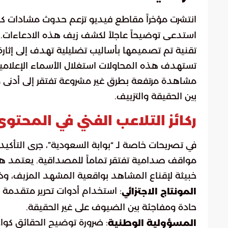
انتشرت مؤخراً مقاطع فيديو تزعم حدوث مشادات كل
استدعى توضيحاً عاجلاً لكشف زيف هذه الادعاءات. تم 
تقنية تم تصميمها بأساليب تضليلية تهدف إلى إثار
تستهدف هذه المحاولات استغلال الأسماء الإعلامية ا
مشاهدة مرتفعة بطرق غير مشروعة تفتقر إلى أدنى مع
بين الحقيقة والتزييف.
ركائز التلاعب الفني في المحتوى
في تصريحات خاصة لـ “بوابة السعودية”، جرى التأكي
مواقف صدامية تفتقر تماماً للمصداقية. يعتمد هذ
خبيثة لإقناع المشاهد بواقعية المشهد المزيف، وذ
: استخدام أدوات تحرير متقدمة
المونتاج الاجتزائي
حادة ومفاجئة بين الضيوف على غير الحقيقة.
: ضرورة توضيح الحقائق كوا
المسؤولية الوطنية