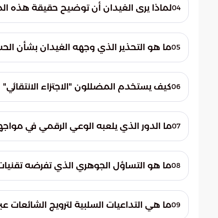
من سياقها الأصلي. هذا الأسلوب يوحي للمش
لماذا يرى الغيدان أن توضيح حقيقة هذه ا
04
الاستوديو، بينما الحقيقة هي دمج لقطات
يعتبر الغيدان توضيح الحقيقة مسؤولية اجتما
وقدرة على التمييز. ويهدف هذا الرد الحاسم إ
ما هو التحذير الذي وجهه الغيدان بشأن ال
05
الفضاء الرقمي لبث الشائعات والأخبار الكاذبة
وجه تحذيراً شديد اللهجة من الانسياق خلف الح
"صناعة الأزمات" لرفع معدلات الانتشار. وأشار
كيف يستخدم المضللون "الاجتزاء الانتقائي"
06
أساليب ملتوية لجذب الانتباه وتلويث البيئة 
يتم تعمد نشر لقطات قصيرة جداً تُظهر الضيوف
لإعطاء انطباع خاطئ. هذا الاجتزاء يهدف للإ
ما الدور الذي يلعبه الوعي الرقمي في مواج
07
ما يتنافى تماماً مع ما يحدث فعلياً في التصوير
يُعد الوعي الرقمي خط الدفاع الأول للجمهو
الذي يُعرض عبر الشاشات. نجاح الإعلامي في 
ما هو التساؤل الجوهري الذي تفرضه تقنيات
08
تصديق أي محتوى، وضرورة التحقق من المصا
تطرح هذه الحادثة تساؤلاً حول مستقبل الحق
الواقع بدقة مذهلة. هل يكفي وعي الفرد وحد
ما هي التداعيات السلبية لترويج الشائعات عبر
09
قانونية وتشريعات تقنية دولية صارمة لملاحقة