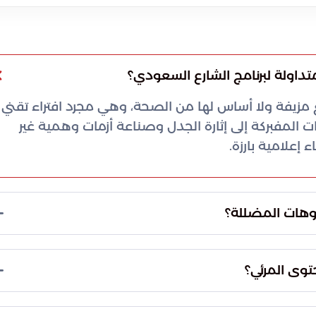
داولة لبرنامج الشارع السعودي؟
مزيفة ولا أساس لها من الصحة، وهي مجرد افتراء تقني
 المفبركة إلى إثارة الجدل وصناعة أزمات وهمية غير
علامية بارزة.
وهات المضللة؟
 بطرق غير مشروعة وزيادة التفاعل عبر منصات
خلف هذه المقاطع إلى استغلال شهرة البرنامج
حتوى المرئي؟
أي العام وإثارة اللغط.
نتاج واستخدام أدوات تحرير متقدمة لاجتزاء الكلمات