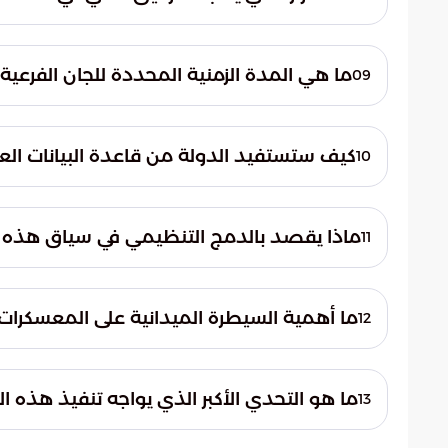
المباشرة من السلطات المختصة.
يهدف التوثيق الفني إلى إنشاء سجلات رقمية 
تتبعها ومنع انتقالها أو تسربها خارج الأطر الق
ما هي المدة الزمنية المحددة للجان الفرعية ل
09
وهو ما يعكس الجدية والسرعة المطلوبة لبناء
كيف ستستفيد الدولة من قاعدة البيانات الع
10
ستمكن قاعدة البيانات الدولة من إعادة توزيع ا
مما يرفع من مستوى الجاهزية الأمنية ويضمن
ماذا يقصد بالدمج التنظيمي في سياق هذه 
11
الوطنية.
يقصد به توحيد كافة التشكيلات والمسلحين ت
وسيطرة موحدة تمنع تعدد مراكز القرار العسكر
ما أهمية السيطرة الميدانية على المعسكرات 
12
تكمن أهميتها في ضمان أن تكون جميع المواقع 
يمنع استخدام هذه المواقع من قبل أي جهات غ
ما هو التحدي الأكبر الذي يواجه تنفيذ هذه ال
13
يتمثل التحدي الأكبر في مدى قدرة الأطر الإدار