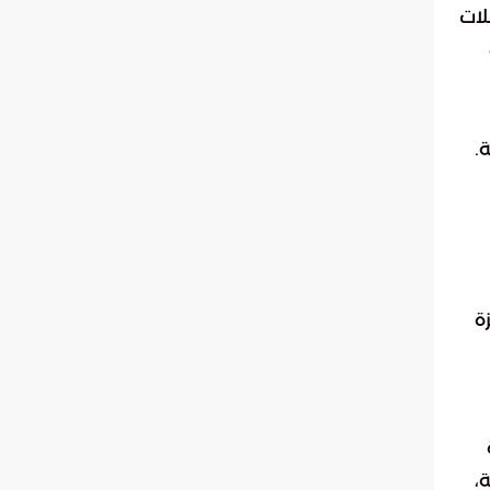
لات
.
ة
،