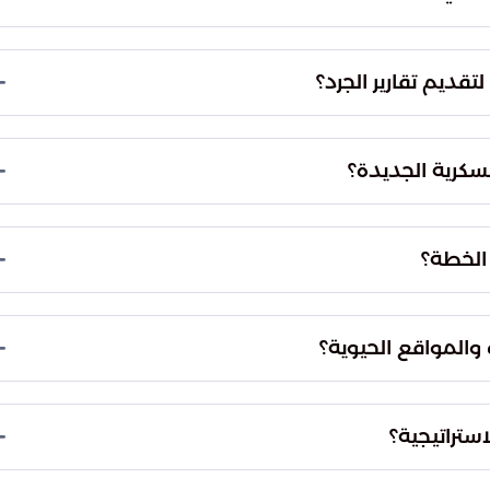
دقيقة لكافة الذخائر والعتاد العسكري، مما يضمن
انونية، ويسد أي ثغرات قد تعيق المسار الأمني للدولة.
تقديم تقارير الجرد؟
أُلزمت اللجان الفرعية بتقديم تقارير الجرد الشامل إلى اللجنة المركزية خلال مدة لا تتجاوز 48 ساعة فقط،
 قاعدة بيانات عسكرية متكاملة.
سكرية الجديدة؟
لموارد العسكرية بناءً على الاحتياجات الدفاعية الفعلية،
 توزيع القوى والعتاد بشكل استراتيجي يخدم المصلحة
الخطة؟
حت مظلة واحدة تابعة للدولة، لضمان وجود قيادة
ي وتوحد الرؤية الأمنية.
والمواقع الحيوية؟
الاستراتيجية تحت إدارة القوات النظامية حصراً، مما
ير رسمية ويعزز سيادة الدولة على أراضيها.
استراتيجية؟
ية والقانونية على تجاوز العقبات الميدانية والتعقيدات