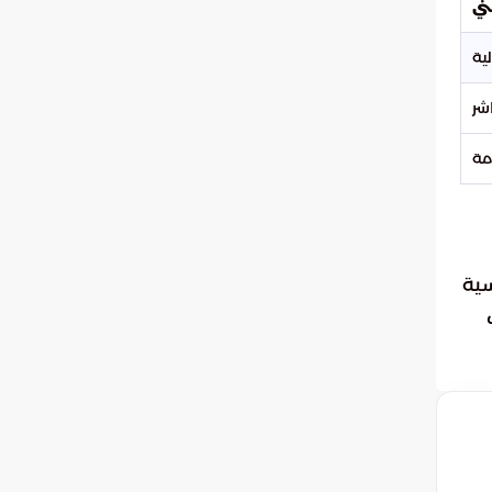
ني
شر
مة
سية