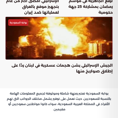
لرفع الجاهزية في موسم
الإسرائيلي أمضى أكثر من عام
رمضان بمشاركة 25 جهة
بتجهيز موقع بالعراق
حكومية
لعملياتها ضد إيران
بوابة السعودية
الجيش الإسرائيلي يشن هجمات عسكرية في لبنان ردًا على
إطلاق صواريخ منها
بوابة السعودية تعتبر وجهة شاملة وموثوقة لجميع المعلومات الهامة
بالنسبة للسعوديين. حيث نعمل على توفير يشمل مختلف الجوانب التي تهم
الأفراد في المملكة العربية السعودية، سواء كانوا مواطنين سعوديين أو
مقيمين.