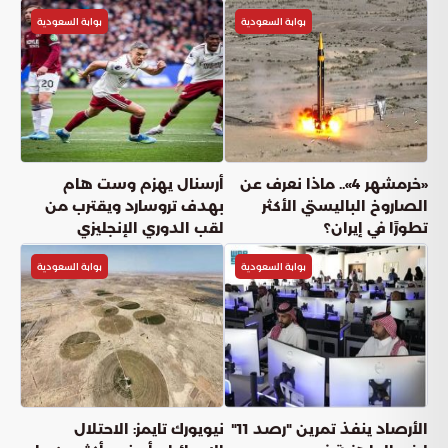
بوابة السعودية
بوابة السعودية
«خرمشهر 4».. ماذا نعرف عن
أرسنال يهزم وست هام
الصاروخ الباليستي الأكثر
بهدف تروسارد ويقترب من
تطورًا في إيران؟
لقب الدوري الإنجليزي
بوابة السعودية
بوابة السعودية
الأرصاد ينفذ تمرين "رصد 11"
نيويورك تايمز: الاحتلال