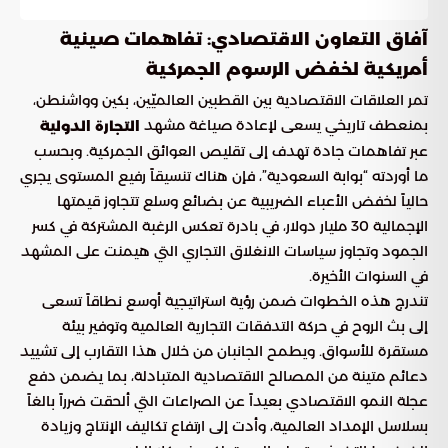
آفاق التعاون الاقتصادي: تفاهمات صينية
أمريكية لخفض الرسوم الجمركية
تمر العلاقات الاقتصادية بين القطبين العالميّين، بكين وواشنطن،
بمنعطف تاريخي يسعى لإعادة صياغة مشهد
التجارة الدولية
عبر تفاهمات جادة تهدف إلى تقليص العوائق الجمركية. وبحسب
ما أوردته “بوابة السعودية”، فإن هناك تنسيقاً رفيع المستوى يجري
حالياً لخفض الأعباء الضريبية عن بضائع وسلع تتجاوز قيمتها
الإجمالية 30 مليار دولار، في بادرة تعكس الرغبة المشتركة في كسر
الجمود وتجاوز سياسات الانغلاق التجاري التي هيمنت على المشهد
في السنوات الأخيرة.
تندرج هذه الخطوات ضمن رؤية استراتيجية أوسع نطاقاً تسعى
إلى بث الروح في حركة التدفقات التجارية العالمية وتوفير بيئة
مستقرة للأسواق. ويطمح الجانبان من خلال هذا التقارب إلى تشييد
دعائم متينة من المصالح الاقتصادية المتبادلة، بما يضمن دفع
عجلة النمو الاقتصادي بعيداً عن الصراعات التي ألحقت ضرراً بالغاً
بسلاسل الإمداد العالمية، وأدت إلى ارتفاع تكاليف الإنتاج وزيادة