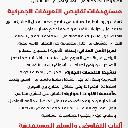
الضغوط التضخمية على المستهلكين في كلا البلدين.
مستهدفات تقليص التعريفات الجمركية
كشفت وزارة التجارة الصينية عن ملامح خطة العمل المشتركة التي
تعتمد على إجراءات تنفيذية واضحة لدعم مسار التعاون
الاقتصادي. وترتكز هذه الخطة على استعادة الثقة في النظام
التجاري المشترك من خلال مجموعة من المحاور الاستراتيجية:
إعطاء الأولوية القصوى للقطاع
تعزيز الأمن الغذائي:
الزراعي عبر تقليص الرسوم على المنتجات الغذائية، مما يحفز
الصادرات ويؤمن احتياجات الأسواق بأسعار تنافسية.
العمل على تفكيك الحواجز
تنشيط التدفقات التجارية:
الضريبية بشكل تدريجي لتشمل طيفاً واسعاً من السلع، بهدف
استعادة الزخم التاريخي للتبادل التجاري بين القوتين.
الاتفاق على تدشين مجالس
مأسسة القنوات الحوارية:
استثمارية وتجارية متخصصة تعمل كمنصات دائمة للتواصل،
تتولى معالجة الملفات التقنية المعقدة وفض النزاعات
بأسلوب مهني يتجنب الحساسيات السياسية.
آليات التفاوض والسلع المستهدفة