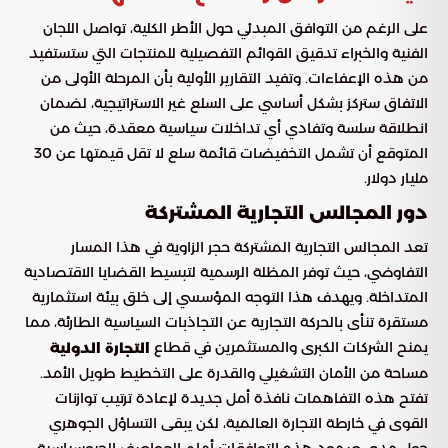
على الرغم من التوافق المبدئي حول الأطر الكلية، تواصل اللجان
الفنية والخبراء تدقيق القوائم التفصيلية للمنتجات التي ستستفيد
من هذه الإعفاءات. وتفيد التقارير الأولية بأن المرحلة الأولى من
الاتفاق ستركز بشكل أساسي على السلع غير الاستراتيجية، لضمان
انطلاقة سلسة وتفادي أي تداخلات سياسية معقدة، حيث من
المتوقع أن تشمل التخفيضات قائمة سلع لا تقل قيمتها عن 30
مليار دولار.
دور المجالس التجارية المشتركة
تعد المجالس التجارية المشتركة حجر الزاوية في هذا المسار
التفاوضي، حيث توفر المظلة الرسمية لتبسيط القضايا الاقتصادية
المتداخلة. ويهدف هذا التوجه المؤسسي إلى خلق بيئة استثمارية
مستقرة تنأى بالحركة التجارية عن التجاذبات السياسية الطارئة، مما
يمنح الشركات الكبرى والمستثمرين في قطاع
التجارة الدولية
مساحة من الأمان التشغيلي والقدرة على التخطيط طويل الأمد.
تفتح هذه التفاهمات نافذة أمل جديدة لإعادة ترتيب توازنات
القوى في خارطة التجارة العالمية، لكن يبقى التساؤل الجوهري
حول مدى صمود هذه التوافقات أمام العواصف الجيوسياسية