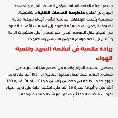
تستمر الهيئة العامة للعناية بشؤون المسجد الحرام والمسجد
النبوي في تطوير
والتشغيلية،
منظومة الخدمات التقنية
مستعينة بأحدث الابتكارات العالمية لتأمين أجواء تعبدية مثالية
لضيوف الرحمن. تهدف هذه الجهود إلى استيعاب الأعداد الكبيرة
من الحجاج خلال الموسم الحالي، مع ضمان أعلى مستويات الراحة
والأمان في كافة مرافق الحرمين الشريفين وساحاتهما.
ريادة عالمية في أنظمة التبريد وتنقية
الهواء
يحتضن المسجد الحرام واحدة من أضخم شبكات التبريد على
مستوى العالم، حيث تصل قدرتها الإنتاجية إلى 155 ألف طن تبريد.
تتوزع هذه الطاقة بين محطتين رئيستين هما “الشامية” بقدرة 120
ألف طن، و”أجياد” بقدرة 35 ألف طن. تعتمد الآلية على تبريد المياه
لدرجات منخفضة جداً ثم ضخها عبر شبكة معقدة لوحدات
المعالجة لتوليد هواء نقي ومبرد.
مواصفات منظومة التكييف في الحرم المكي